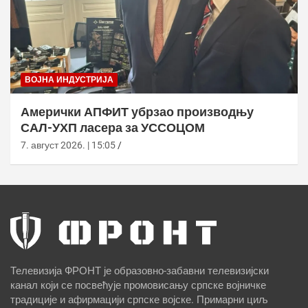
ВОЈНА ИНДУСТРИЈА
Амерички АПФИТ убрзао производњу
САЛ-УХП ласера за УССОЦОМ
7. август 2026. | 15:05
Телевизија ФРОНТ је образовно-забавни телевизијски
канал који се посвећује промовисању српске војничке
традиције и афирмацији српске војске. Примарни циљ