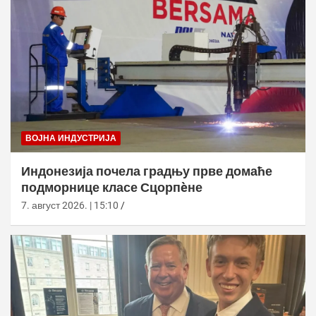
ВОЈНА ИНДУСТРИЈА
Индонезија почела градњу прве домаће
подморнице класе Сцорпèне
7. август 2026. | 15:10