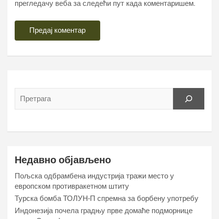
прегледачу веба за следећи пут када коментаришем.
Недавно објављено
Пољска одбрамбена индустрија тражи место у
европском противракетном штиту
Турска бомба ТОЛУН-П спремна за борбену употребу
Индонезија почела градњу прве домаће подморнице