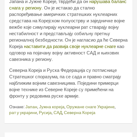
Јапана и Јужне Кореје, тврдећи да он
нарушава баланс
снага у региону.
Он је истакао да стално
распоређивање америчких стратешких нуклеарних
средстава на Корејском полуострву и заједничке војне
вежбе које симулирају нуклеарни рат стварају војну
нестабилност и представљају озбиљну претњу
регионалној безбедности. Он је нагласио да ће Северна
Кореја
наставити да развија своје нуклеарне снаге
као
одговор на појачану војну активност САД и њихових
савезника у региону.
Северна Кореја и Руска Федерација су потписнице
Стратешког споразума, па се сада и правно сматрају
најближим војним савезницима. Поједини примерци
војне технике из Северне Кореје су примећени на
фронту у редовима руске армије.
Ознаке:
Јапан
,
Јужна кореја
,
Оружане снаге Украјине
,
рат у украјини
,
Русија
,
САД
,
Северна Кореја
Кретање