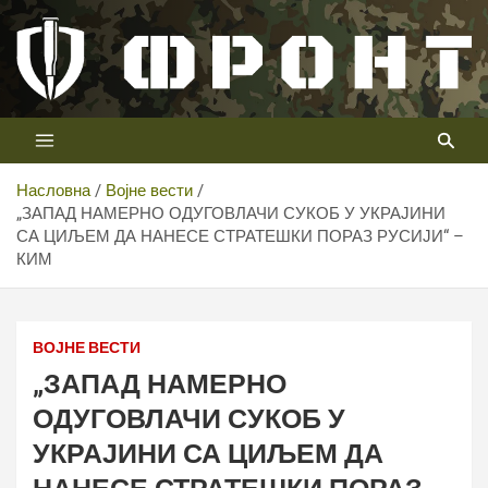
Скип
то
цонтент
Први војни канал у Србији
Телевизија ФРОНТ
Насловна
Војне вести
„ЗАПАД НАМЕРНО ОДУГОВЛАЧИ СУКОБ У УКРАЈИНИ
СА ЦИЉЕМ ДА НАНЕСЕ СТРАТЕШКИ ПОРАЗ РУСИЈИ“ –
КИМ
ВОЈНЕ ВЕСТИ
„ЗАПАД НАМЕРНО
ОДУГОВЛАЧИ СУКОБ У
УКРАЈИНИ СА ЦИЉЕМ ДА