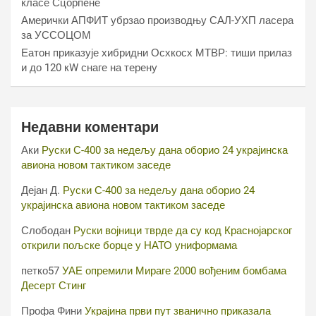
класе Сцорпèне
Амерички АПФИТ убрзао производњу САЛ-УХП ласера
за УССОЦОМ
Еатон приказује хибридни Осхкосх МТВР: тиши прилаз
и до 120 кW снаге на терену
Недавни коментари
Аки
Руски С-400 за недељу дана оборио 24 украјинска
авиона новом тактиком заседе
Дејан Д.
Руски С-400 за недељу дана оборио 24
украјинска авиона новом тактиком заседе
Слободан
Руски војници тврде да су код Краснојарског
открили пољске борце у НАТО униформама
петко57
УАЕ опремили Мираге 2000 вођеним бомбама
Десерт Стинг
Профа Фини
Украјина први пут званично приказала