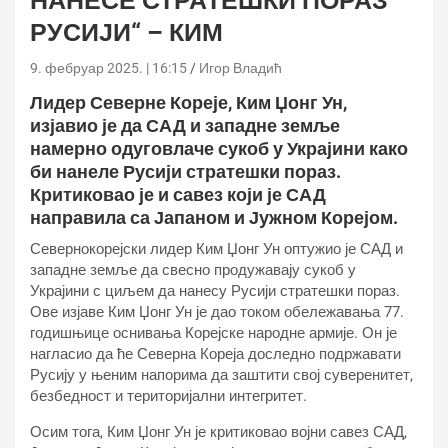
НАНЕСЕ СТРАТЕШКИ ПОРАЗ
РУСИЈИ“ – КИМ
9. фебруар 2025. | 16:15
Игор Владић
Лидер Северне Кореје, Ким Џонг Ун,
изјавио је да САД и западне земље
намерно одуговлаче сукоб у Украјини како
би нанеле Русији стратешки пораз.
Критиковао је и савез који је САД
направила са Јапаном и Јужном Корејом.
Севернокорејски лидер Ким Џонг Ун оптужио је САД и
западне земље да свесно продужавају сукоб у
Украјини с циљем да нанесу Русији стратешки пораз.
Ове изјаве Ким Џонг Ун је дао током обележавања 77.
годишњице оснивања Корејске народне армије. Он је
нагласио да ће Северна Кореја доследно подржавати
Русију у њеним напорима да заштити свој суверенитет,
безбедност и територијални интегритет.
Осим тога, Ким Џонг Ун је критиковао војни савез САД,