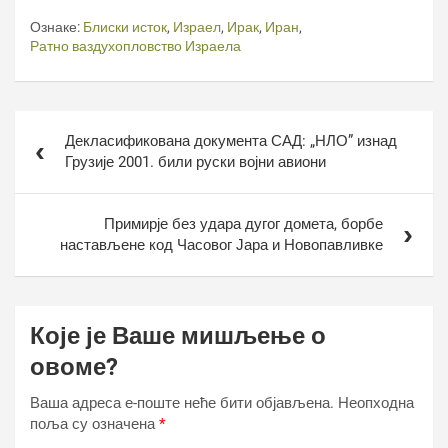
Ознаке:
Блиски исток
,
Израел
,
Ирак
,
Иран
,
Ратно ваздухопловство Израела
Кретање
Декласификована документа САД: „НЛО” изнад
чланка
Грузије 2001. били руски војни авиони
Примирје без удара дугог домета, борбе
настављене код Часовог Јара и Новопавливке
Које је Ваше мишљење о
овоме?
Ваша адреса е-поште неће бити објављена.
Неопходна
поља су означена
*