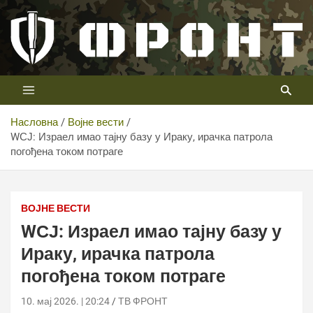
Скип
то
цонтент
Први војни канал у Србији
Телевизија ФРОНТ
Насловна
Војне вести
WСЈ: Израел имао тајну базу у Ираку, ирачка патрола
погођена током потраге
ВОЈНЕ ВЕСТИ
WСЈ: Израел имао тајну базу у
Ираку, ирачка патрола
погођена током потраге
10. мај 2026. | 20:24
ТВ ФРОНТ