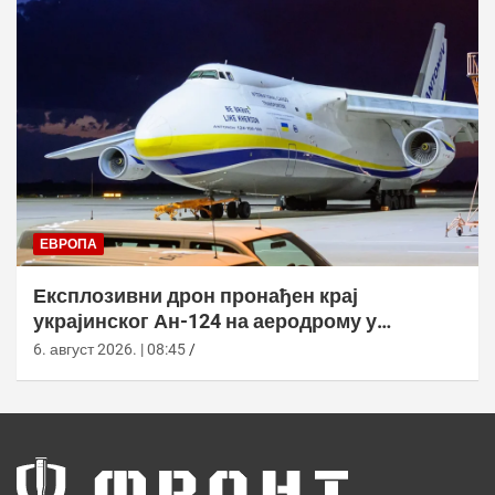
ЕВРОПА
Експлозивни дрон пронађен крај
украјинског Ан-124 на аеродрому у
Лајпцигу
6. август 2026. | 08:45