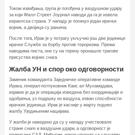
Током извиђања, група је погођена у ваздушном удару
за који Wалл Стреет Јоурнал наводи да га је извела
израелска страна. У нападу је погинуо један ирачки
војник, а двојица су рањена.
После тога, Ирак је у потрагу укључио још две јединице
ирачке Службе за борбу против тероризма. Према
наводима листа, оне су на терену пронашле трагове
присуства војних снага.
Жалба УН и спор око одговорности
Заменик команданта Заједничке оперативне команде
Ирака, генерал-потпуковник Каис ал Мухамадави,
изјавио је да је операција изведена без координације и
одобрења, уз подршку из ваздуха, изван способности
ирачких јединица. Ирак је касније у марту поднео
жалбу Уједињеним нацијама.
У жалби је наведено да су у нападу учествовале
стране снаге и ваздушни удари, а одговорност је
приписана САД. Међутим, извор упознат са случајем