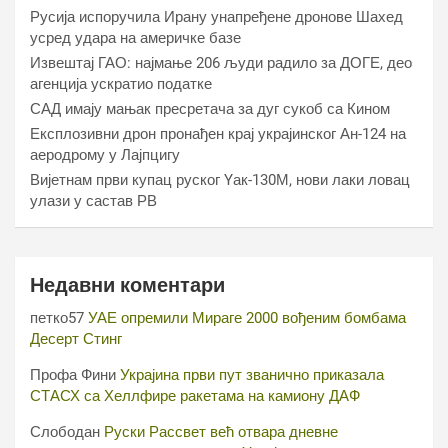
Русија испоручила Ирану унапређене дронове Шахед
усред удара на америчке базе
Извештај ГАО: најмање 206 људи радило за ДОГЕ, део
агенција ускратио податке
САД имају мањак пресретача за дуг сукоб са Кином
Експлозивни дрон пронађен крај украјинског Ан-124 на
аеродрому у Лајпцигу
Вијетнам први купац руског Yак-130М, нови лаки ловац
улази у састав РВ
Недавни коментари
петко57
УАЕ опремили Мираге 2000 вођеним бомбама
Десерт Стинг
Профа Фини
Украјина први пут званично приказала
СТАСХ са Хеллфире ракетама на камиону ДАФ
Слободан
Руски Рассвет већ отвара дневне