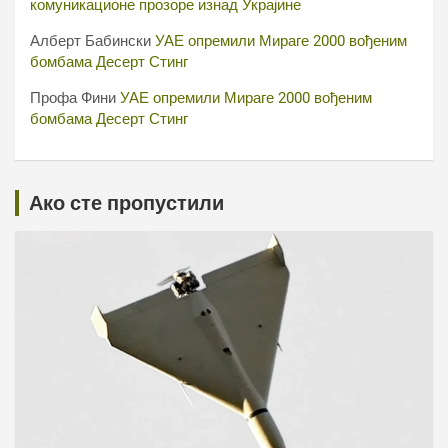
комуникационе прозоре изнад Украјине
Алберт Бабински
УАЕ опремили Мираге 2000 вођеним
бомбама Десерт Стинг
Профа Фини
УАЕ опремили Мираге 2000 вођеним
бомбама Десерт Стинг
Ако сте пропустили