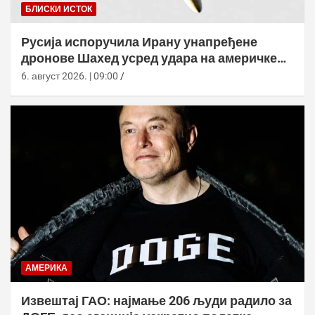
БЛИСКИ ИСТОК
Русија испоручила Ирану унапређене
дронове Шахед усред удара на америчке
базе
6. август 2026. | 09:00
АМЕРИКА
Извештај ГАО: најмање 206 људи радило за