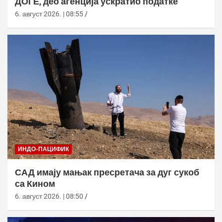
ДОГЕ, део агенција ускратио податке
6. август 2026. | 08:55
ИНДО-ПАЦИФИК
САД имају мањак пресретача за дуг сукоб
са Кином
6. август 2026. | 08:50