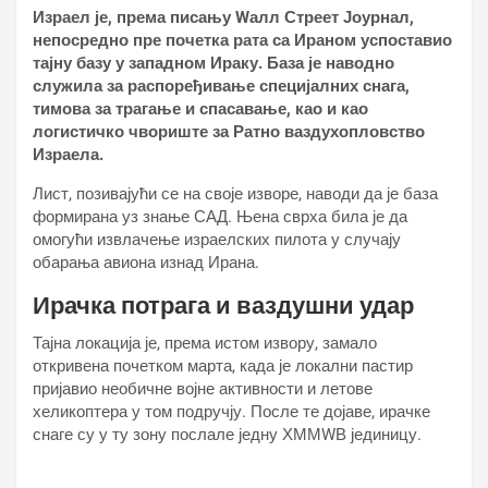
Израел је, према писању Wалл Стреет Јоурнал,
непосредно пре почетка рата са Ираном успоставио
тајну базу у западном Ираку. База је наводно
служила за распоређивање специјалних снага,
тимова за трагање и спасавање, као и као
логистичко чвориште за Ратно ваздухопловство
Израела.
Лист, позивајући се на своје изворе, наводи да је база
формирана уз знање САД. Њена сврха била је да
омогући извлачење израелских пилота у случају
обарања авиона изнад Ирана.
Ирачка потрага и ваздушни удар
Тајна локација је, према истом извору, замало
откривена почетком марта, када је локални пастир
пријавио необичне војне активности и летове
хеликоптера у том подручју. После те дојаве, ирачке
снаге су у ту зону послале једну ХММWВ јединицу.