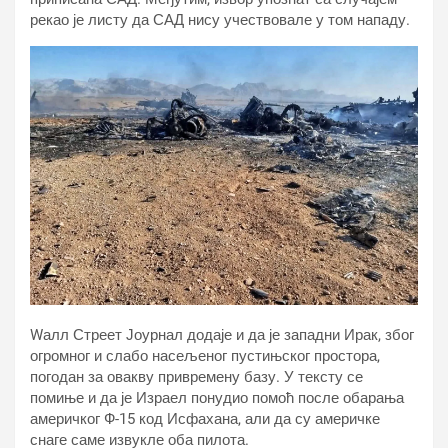
рекао је листу да САД нису учествовале у том нападу.
Wалл Стреет Јоурнал додаје и да је западни Ирак, због
огромног и слабо насељеног пустињског простора,
погодан за овакву привремену базу. У тексту се
помиње и да је Израел понудио помоћ после обарања
америчког Ф-15 код Исфахана, али да су америчке
снаге саме извукле оба пилота.