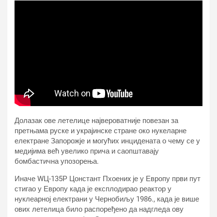
Долазак ове летелице највероватније повезан за
претњама руске и украјинске стране око нукеларне
електране Запорожје и могућих инцидената о чему се у
медијима већ увелико прича и саопштавају
бомбастична упозорења.
Иначе WЦ-135Р Цонстант Пхоениx је у Европу први пут
стигао у Европу када је експлодирао реактор у
нуклеарној електрани у Чернобиљу 1986., када је више
ових летелица било распоређено да надгледа ову