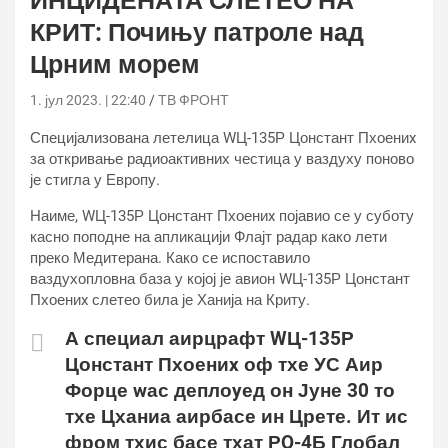
ИНЦИДЕНАТА СЛЕТЕО НА
КРИТ: Почињу патроле над
Црним морем
1. јул 2023. | 22:40
ТВ ФРОНТ
Специјализована летелица WЦ-135Р Цонстант Пхоениx
за откривање радиоактивних честица у ваздуху поново
је стигла у Европу.
Наиме, WЦ-135Р Цонстант Пхоениx појавио се у суботу
касно поподне на апликацији Флајт радар како лети
преко Медитерана. Како се испоставило
ваздухопловна база у којој је авион WЦ-135Р Цонстант
Пхоениx слетео била је Ханија на Криту.
А специал аирцрафт WЦ-135Р
Цонстант Пхоениx оф тхе УС Аир
Форце wас деплоyед он Јуне 30 то
тхе Цханиа аирбасе ин Црете. Ит ис
фром тхис басе тхат РQ-4Б Глобал