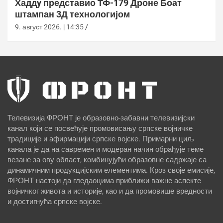
Хаддy представио ТФ-179 Дроне Боат
штампан 3Д технологијом
9. август 2026. | 14:35
Телевизија ФРОНТ је образовно-забавни телевизијски
канал који се посвећује промовисању српске војничке
традиције и афирмацији српске војске. Примарни циљ
канала је да на савремен и модеран начин обрађује теме
везане за ову област, комбинујући образовне садржаје са
динамичним продукцијским елементима. Кроз своје емисије,
ФРОНТ настоји да гледаоцима приближи важне аспекте
војничког живота и историје, као и да промовише вредности
и достигнућа српске војске.