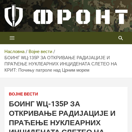
Скип
то
цонтент
Први војни канал у Србији
Телевизија ФРОНТ
Насловна
Војне вести
БОИНГ WЦ-135Р ЗА ОТКРИВАЊЕ РАДИЈАЦИЈЕ И
ПРАЋЕЊЕ НУКЛЕАРНИХ ИНЦИДЕНАТА СЛЕТЕО НА
КРИТ: Почињу патроле над Црним морем
ВОЈНЕ ВЕСТИ
БОИНГ WЦ-135Р ЗА
ОТКРИВАЊЕ РАДИЈАЦИЈЕ И
ПРАЋЕЊЕ НУКЛЕАРНИХ