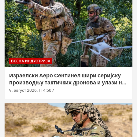
ВОЈНА ИНДУСТРИЈА
Израелски Аеро Сентинел шири серијску
производњу тактичких дронова и улази на
нова тржишта
9. август 2026. | 14:50