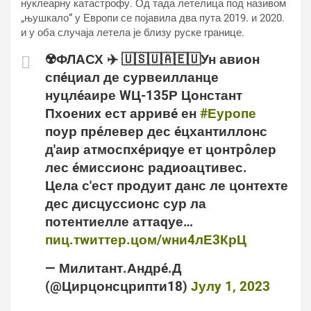
нуклеарну катастрофу. Од тада летелица под називом
„њушкало“ у Европи се појавила два пута 2019. и 2020.
и у оба случаја летела је близу руске границе.
☢️ФЛАСХ ✈️ 🇺🇸🇺🇦🇪🇺Ун авион
спéциал де сурвеилланце
нуцлéаире WЦ-135Р Цонстант
Пхоениx ест арривé ен
#Еуропе
поур прéлевер дес éцхантиллонс
д'аир атмоспхéриqуе ет цонтрôлер
лес éмиссионс радиоацтивес.
Цела с'ест продуит данс ле цонтеxте
дес дисцуссионс сур ла
потентиелле аттаqуе…
пиц.тwиттер.цом/wни4лЕ3КрЦ
— Милитант.Андрé.Д
(@Цирцонсцрипти18)
Јулy 1, 2023