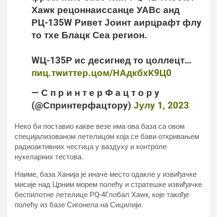
Хаwк рецоннаиссанце УАВс анд
РЦ-135W Ривет Јоинт аирцрафт флy
то тхе Блацк Сеа регион.
WЦ-135Р ис десигнед то цоллецт…
пиц.тwиттер.цом/НАдкбхК9Ц0
— С п р и н т е р Ф а ц т о р y
(@Спринтерфацторy)
Јулy 1, 2023
Неко би поставио какве везе има ова база са овом
специјализованом летелицом која се бави откривањем
радиоактивних честица у ваздуху и контроле
нукеларних тестова.
Наиме, база Ханија је иначе место одакле у извиђачке
мисије над Црним морем полећу и стратешке извиђачке
беспилотне летелице РQ-4Глобал Хаwк, које такође
полећу из базе Сигонела на Сицилији.