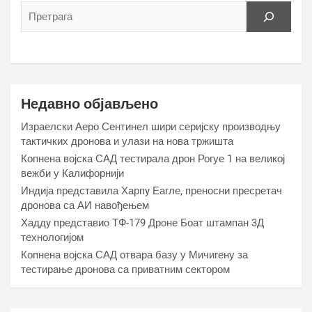
Недавно објављено
Израелски Аеро Сентинел шири серијску производњу
тактичких дронова и улази на нова тржишта
Копнена војска САД тестирала дрон Рогуе 1 на великој
вежби у Калифорнији
Индија представила Харпy Еагле, преносни пресретач
дронова са АИ навођењем
Хаддy представио ТФ-179 Дроне Боат штампан 3Д
технологијом
Копнена војска САД отвара базу у Мичигену за
тестирање дронова са приватним сектором