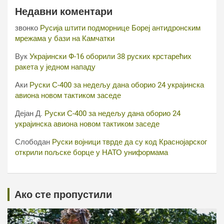
Недавни коментари
звонко
Русија штити подморнице Бореј антидронским
мрежама у бази на Камчатки
Вук
Украјински Ф-16 оборили 38 руских крстарећих
ракета у једном нападу
Аки
Руски С-400 за недељу дана оборио 24 украјинска
авиона новом тактиком заседе
Дејан Д.
Руски С-400 за недељу дана оборио 24
украјинска авиона новом тактиком заседе
Слободан
Руски војници тврде да су код Краснојарског
открили пољске борце у НАТО униформама
Ако сте пропустили