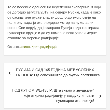
То се посебно одоноси на неуспешни експеримент који
се догодио августа 2019. на северу Русије, када је како
су саопштиле руске власти дошло до експлозије на
полигону, када је експлодирао мотор на нукеларни
погон. Сви верују да је заправо Русија тада тестирала
нуклеарно оружје и да су намерно искључили мерне
станице за мерење радијације.
Ознаке:
авион
,
Крит
,
радијација
Кретање
РУСИЈА И САД 165 ГОДИНА МЕЂУСОБНИХ
чланка
ОДНОСА: Од савезништва до љутих противника
ПОД ЛУПОМ WЦ-135 Р: Шта знамо о „њушкалу“
које открива радијацију у ваздуху и прати
нуклеарне експлозије!