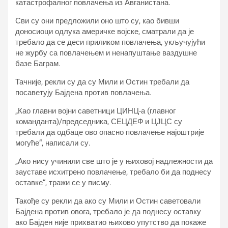
катастрофалног повлачења из Авганистана.
Сви су они предложили оно што су, као бивши
доносиоци одлука америчке војске, сматрали да је
требало да се деси приликом повлачења, укључујући
не журбу са повлачењем и ненапуштање ваздушне
базе Баграм.
Тачније, рекли су да су Мили и Остин требали да
посаветују Бајдена против повлачења.
„Као главни војни саветници ЦИНЦ-а (главног
команданта)/председника, СЕЦДЕФ и ЦЈЦС су
требали да одбаце ово опасно повлачење најоштрије
могуће“, написали су.
„Ако нису учинили све што је у њиховој надлежности да
зауставе исхитрено повлачење, требало би да поднесу
оставке“, тражи се у писму.
Такође су рекли да ако су Мили и Остин саветовали
Бајдена против овога, требало је да поднесу оставку
ако Бајден није прихватио њихово упутство да покаже