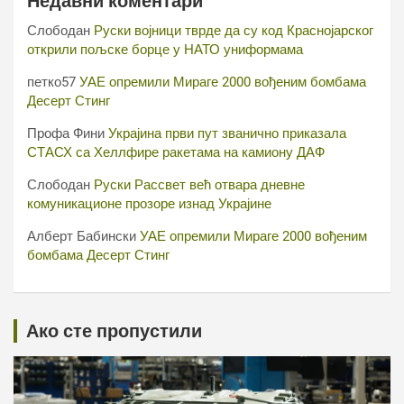
Недавни коментари
Слободан
Руски војници тврде да су код Краснојарског
открили пољске борце у НАТО униформама
петко57
УАЕ опремили Мираге 2000 вођеним бомбама
Десерт Стинг
Профа Фини
Украјина први пут званично приказала
СТАСХ са Хеллфире ракетама на камиону ДАФ
Слободан
Руски Рассвет већ отвара дневне
комуникационе прозоре изнад Украјине
Алберт Бабински
УАЕ опремили Мираге 2000 вођеним
бомбама Десерт Стинг
Ако сте пропустили