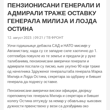
ПЕНЗИОНИСАНИ ГЕНЕРАЛИ И
АДМИРАЛИ ТРАЖЕ ОСТАВКУ
ГЕНЕРАЛА МИЛИЈА И ЛОЈДА
ОСТИНА
12. август 2023. | 09:21
ТВ ФРОНТ
Уочи годишњице дебакла САД и НАТО мисиије у
Авганистану, када су се западне силе хаотично до 1.
септембра повукле из те земље и предали је у руке
талибанима, пензионисани амерички генерали и
адмирали послали су писмо, њих укупно 90 који траже
од начелника Здруженог генералштаба генерала Марка
Милија и Лојда Остина, секретара за одбрану и бившег
генерала да поднесу оставке.
Пензионисани амерички високи официри, двојицу
горепоменутих генерала Милија и секретара и бившег
колегу Остина оптужују за немар у обављању њихових
дужности првенствено у вези са догађајима око