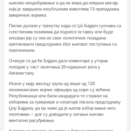
њихово неодобравање и да не мора да изврши мисију
која је завршили изгубљеним животима 13 припадника
америчких војника.
Писмо долази у тренутку када се Џо Бајден суочава са
сопственим позивима да поднесе оставку или буде
опозван јер су они из свих политичких позадина
критиковали председника због његовог поступања са
повлачењем.
Очекује се да ће Бајден дати коментаре у уторак
поподне у част окончања 20-годишњег рата у
Авганистану.
Иначе у мају месецу група од више од 120
пензионисаних војних официра од којих су већина
Републиканци или били кандидати те странке на
изборима за гувернере и сенаторе писала председнику
Џоу Бајдену да му каже да је његов избор мање него
легитиман – док су доводили у питање његово
ментално расуђивање.