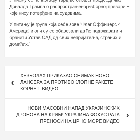
У писму се понављају тврдње бившег председника
Доналда Трампа о распрострањеној изборној превари –
које нису потврђене на судовима.
У питању је група која себе зове ‘Флаг Оффицерс 4
Америца’ и они су се обавезали да ће подржавати и
бранити Устав САД од свих непријатеља, страних и
домаћих.’
Кретање
ХЕЗБОЛАХ ПРИКАЗАО СНИМАК НОВОГ
чланка
ЛАНСЕРА ЗА ПРОТИВОКЛОПНЕ РАКЕТЕ
КОРНЕТ! ВИДЕО
НОВИ МАСОВНИ НАПАД УКРАЈИНСКИХ
ДРОНОВА НА КРИМ! УКРАЈИНА ФОКУС РАТА
ПРЕНОСИ НА ЦРНО МОРЕ ВИДЕО