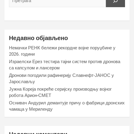
Недавно објављено
Немачки РЕНК бележи рекордне војне поруџбине у
2026. години
Израелски Ерез тестира тајни систем против дронова
са капсулом и лансером
Дронови погодили рафинерију Славнефт-ЈАНОС у
Јарослављу
Јужна Кореја покреће серијску производњу војног
робота Арион-СМЕТ
Оснивач Андурил демантује причу о фабрици дронских
чамаца у Мериленду