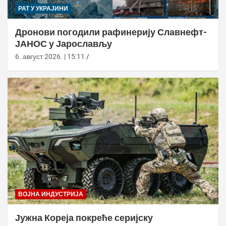
РАТ У УКРАЈИНИ
Дронови погодили рафинерију Славнефт-
ЈАНОС у Јарослављу
6. август 2026. | 15:11
ВОЈНА ИНДУСТРИЈА
Јужна Кореја покреће серијску