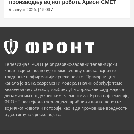
производњу војног робота Арион-СМЕТ
6. август 2026. | 15:03
Телевизија ФРОНТ је образовно-забавни телевизијски
канал који се посвећује промовисању српске војничке
традиције и афирмацији српске војске. Примарни циљ
канала је да на савремен и модеран начин обрађује теме
везане за ову област, комбинујући образовне садржаје са
динамичним продукцијским елементима. Кроз своје емисије,
ФРОНТ настоји да гледаоцима приближи важне аспекте
војничког живота и историје, као и да промовише вредности
и достигнућа српске војске.