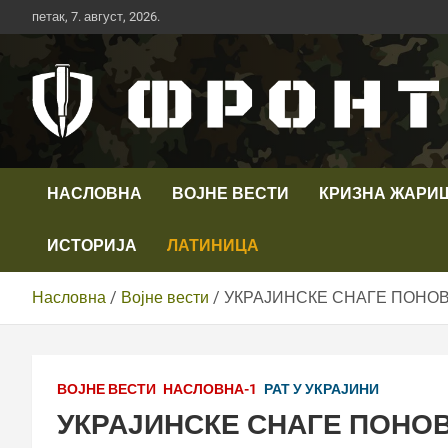
Скип
петак, 7. август, 2026.
то
цонтент
Први војни канал у Србији
Телевизија ФРОНТ
НАСЛОВНА
ВОЈНЕ ВЕСТИ
КРИЗНА ЖАРИ
ИСТОРИЈА
ЛАТИНИЦА
Насловна
Војне вести
УКРАЈИНСКЕ СНАГЕ ПОНОВ
ВОЈНЕ ВЕСТИ
НАСЛОВНА-1
РАТ У УКРАЈИНИ
УКРАЈИНСКЕ СНАГЕ ПОНО