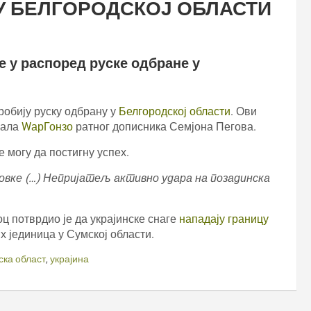
У БЕЛГОРОДСКОЈ ОБЛАСТИ
е у распоред руске одбране у
робију руску одбрану у
Белгородској области
. Ови
нала
WарГонзо
ратног дописника Семјона Пегова.
е могу да постигну успех.
овке (…) Непријатељ активно удара на позадинска
оц потврдио је да украјинске снаге
нападају границу
 јединица у Сумској области.
ска област
,
украјина