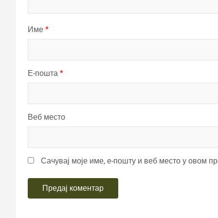
Име
*
Е-пошта
*
Веб место
Сачувај моје име, е-пошту и веб место у овом п