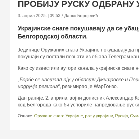
ПРОБИЈУ РУСКУ ОДБРАНУ 
3. април 2025. | 09:53
Данко Боројевић
Украјинске снаге покушавају да се убац
Белгородској области.
Јединице Оружаних снага Украјине покушавају да п
покушаји су постали познати из објава Телеграм ка
Како су известили аутори канала, украјинске снаге н
„
Борбе се настављају у области Дмитровке и Поп
подручја региона
“, резимирао је WарГонзо.
Дан раније, 2. априла, војни дописник Александар К
код Белгорода како би успориле напредовање руских
Ознаке:
Оружане снаге Украјине
,
рат у украјини
,
Русија
,
Сум