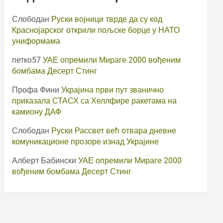
Слободан
Руски војници тврде да су код
Краснојарског открили пољске борце у НАТО
униформама
петко57
УАЕ опремили Мираге 2000 вођеним
бомбама Десерт Стинг
Профа Фини
Украјина први пут званично
приказала СТАСХ са Хеллфире ракетама на
камиону ДАФ
Слободан
Руски Рассвет већ отвара дневне
комуникационе прозоре изнад Украјине
Алберт Бабински
УАЕ опремили Мираге 2000
вођеним бомбама Десерт Стинг