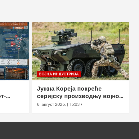
ВОЈНА ИНДУСТРИЈА
Јужна Кореја покреће
т-
серијску производњу војног
у
робота Арион-СМЕТ
6. август 2026. | 15:03