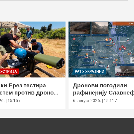
ДУСТРИЈА
РАТ У УКРАЈИНИ
ки Ерез тестира
Дронови погодили
истем против дронова
рафинерију Славнеф
улом и лансером
ЈАНОС у Јарослављ
6. | 15:15
6. август 2026. | 15:11