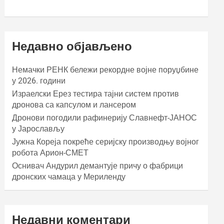
Недавно објављено
Немачки РЕНК бележи рекордне војне поруџбине
у 2026. години
Израелски Ерез тестира тајни систем против
дронова са капсулом и лансером
Дронови погодили рафинерију Славнефт-ЈАНОС
у Јарослављу
Јужна Кореја покреће серијску производњу војног
робота Арион-СМЕТ
Оснивач Андурил демантује причу о фабрици
дронских чамаца у Мериленду
Недавни коментари