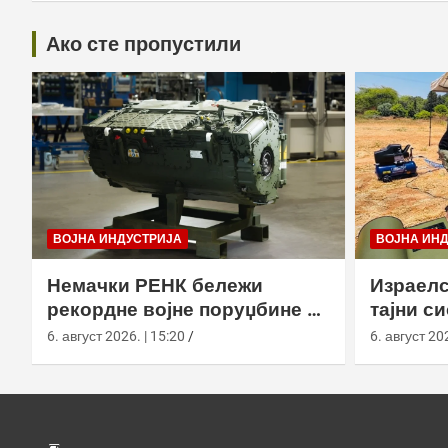
Ако сте пропустили
ВОЈНА ИНДУСТРИЈА
ВОЈНА ИН
Немачки РЕНК бележи
Израелс
рекордне војне поруџбине у
тајни с
2026. години
са капс
6. август 2026. | 15:20
6. август 202