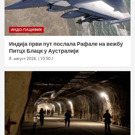
ИНДО-ПАЦИФИК
Индија први пут послала Рафале на вежбу
Питцх Блацк у Аустралији
8. август 2026. | 10:50