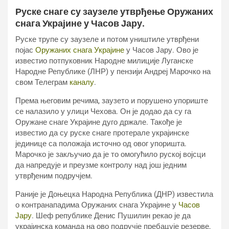
Руске снаге су заузеле утврђење Оружаних
снага Украјине у Часов Јару.
Руске трупе су заузеле и потом уништиле утврђени
појас
Оружаних снага Украјине
у Часов Јару. Ово је
известио потпуковник Народне милиције Луганске
Народне Републике (ЛНР) у пензији Андреј Марочко на
свом Телеграм
каналу
.
Према његовим речима, заузето и порушено упориште
се налазило у улици Чехова. Он је додао да су га
Оружане снаге Украјине дуго држале. Такође је
известио да су руске снаге протерале украјинске
јединице са положаја источно од овог упоришта.
Марочко је закључио да је то омогућило руској војсци
да напредује и преузме контролу над још једним
утврђеним подручјем.
Раније је Доњецка Народна Република (ДНР) известила
о контранападима Оружаних снага Украјине у
Часов
Јару
. Шеф републике Денис Пушилин рекао је да
украјинска команда на ово подручје пребацује резерве,