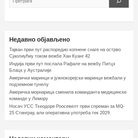
Недавно објављено
Тајван први пут распоредио копнене снаге на острво
Сјаолиућиу током вежбе Хан Куанг 42
Индија први пут послала Рафале на вежбу Питцх
Блацк у Аустралији
Амерички маринци и јужнокорејски маринци вежбали у
подземном тунелу
Америчка морнарица сменила команданта медицинске
команде у Лемору
Носач УСС Тхеодоре Роосевелт први спреман за МQ-
25 Стинграy, али оперативна употреба тек 2029.