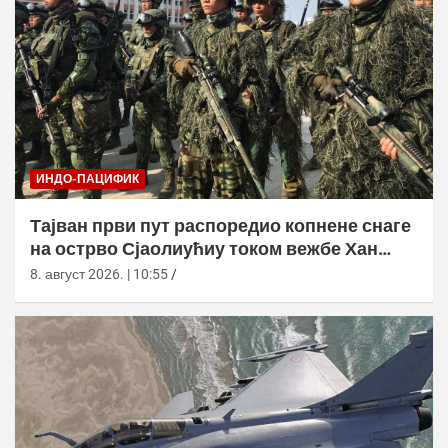
ИНДО-ПАЦИФИК
Тајван први пут распоредио копнене снаге
на острво Сјаолиућиу током вежбе Хан
Куанг 42
8. август 2026. | 10:55