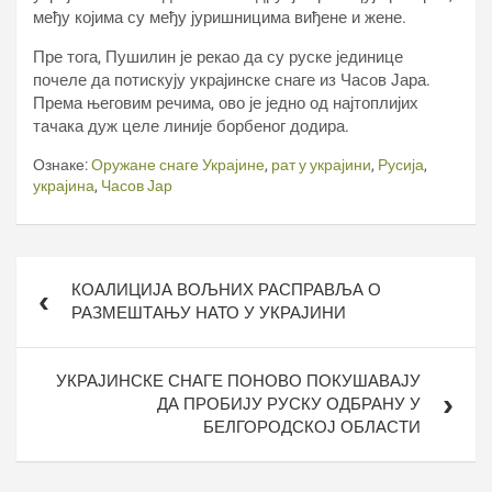
међу којима су међу јуришницима виђене и жене.
Пре тога, Пушилин је рекао да су руске јединице
почеле да потискују украјинске снаге из Часов Јара.
Према његовим речима, ово је једно од најтоплијих
тачака дуж целе линије борбеног додира.
Ознаке:
Оружане снаге Украјине
,
рат у украјини
,
Русија
,
украјина
,
Часов Јар
Кретање
КОАЛИЦИЈА ВОЉНИХ РАСПРАВЉА О
чланка
РАЗМЕШТАЊУ НАТО У УКРАЈИНИ
УКРАЈИНСКЕ СНАГЕ ПОНОВО ПОКУШАВАЈУ
ДА ПРОБИЈУ РУСКУ ОДБРАНУ У
БЕЛГОРОДСКОЈ ОБЛАСТИ