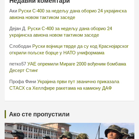
Недавни коментари
Аки
Руски С-400 за недељу дана оборио 24 украјинска
авиона новом тактиком заседе
Дејан Д.
Руски С-400 за недељу дана оборио 24
украјинска авиона новом тактиком заседе
Слободан
Руски војници тврде да су код Краснојарског
открили пољске борце у НАТО униформама
петко57
УАЕ опремили Мираге 2000 вођеним бомбама
Десерт Стинг
Профа Фини
Украјина први пут званично приказала
СТАСХ са Хеллфире ракетама на камиону ДАФ
Ако сте пропустили