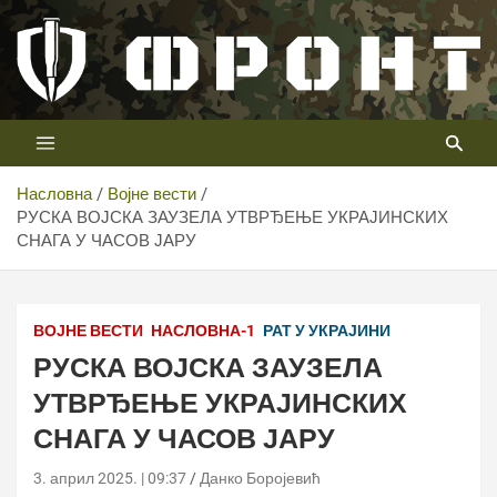
Скип
то
цонтент
Први војни канал у Србији
Телевизија ФРОНТ
Насловна
Војне вести
РУСКА ВОЈСКА ЗАУЗЕЛА УТВРЂЕЊЕ УКРАЈИНСКИХ
СНАГА У ЧАСОВ ЈАРУ
ВОЈНЕ ВЕСТИ
НАСЛОВНА-1
РАТ У УКРАЈИНИ
РУСКА ВОЈСКА ЗАУЗЕЛА
УТВРЂЕЊЕ УКРАЈИНСКИХ
СНАГА У ЧАСОВ ЈАРУ
3. април 2025. | 09:37
Данко Боројевић