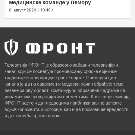
медицинске команде у Лемору
8. август 2026. | 10:40
Телевизија ФРОНТ је образовно-забавни телевизијски
канал који се посвећује промовисању српске војничке
традиције и афирмацији српске војске. Примарни циљ
канала је да на савремен и модеран начин обрађује теме
везане за ову област, комбинујући образовне садржаје са
динамичним продукцијским елементима. Кроз своје емисије,
ФРОНТ настоји да гледаоцима приближи важне аспекте
војничког живота и историје, као и да промовише вредности
и достигнућа српске војске.