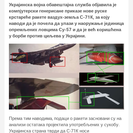
Украјинска војна обавештајна служба објавила је
компјутерски генерисане приказе нове руске
крстареће ракете ваздух-земља С-71К, за коју
наводи да је почела да улази у наоружање јединица
опремљених ловцима Су-57 и да је већ коришћена
у борби против циљева у Украјини.
Према тим наводима, подаци о ракети засновани су на
анализи остатака пројектила употребљених у сукобу.
Украјинска страна тврди да С-71К носи