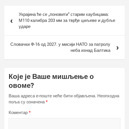
Кретање
Украјина ће се „поновити“ старим хаубицама:
чланка
М110 калибра 203 мм за тврђе циљеве и дубље
ударе
Словачки Ф-16 од 2027. у мисији НАТО за патролу
неба изнад Балтика
Које је Ваше мишљење о
овоме?
Ваша адреса е-поште неће бити објављена.
Неопходна
поља су означена
*
Коментар
*