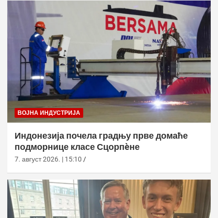
ВОЈНА ИНДУСТРИЈА
Индонезија почела градњу прве домаће
подморнице класе Сцорпèне
7. август 2026. | 15:10