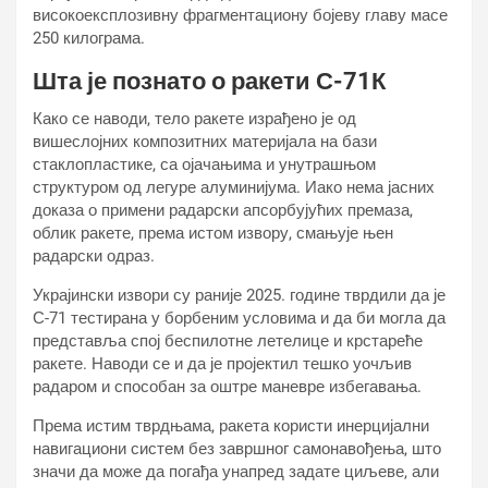
високоексплозивну фрагментациону бојеву главу масе
250 килограма.
Шта је познато о ракети С-71К
Како се наводи, тело ракете израђено је од
вишеслојних композитних материјала на бази
стаклопластике, са ојачањима и унутрашњом
структуром од легуре алуминијума. Иако нема јасних
доказа о примени радарски апсорбујућих премаза,
облик ракете, према истом извору, смањује њен
радарски одраз.
Украјински извори су раније 2025. године тврдили да је
С-71 тестирана у борбеним условима и да би могла да
представља спој беспилотне летелице и крстареће
ракете. Наводи се и да је пројектил тешко уочљив
радаром и способан за оштре маневре избегавања.
Према истим тврдњама, ракета користи инерцијални
навигациони систем без завршног самонавођења, што
значи да може да погађа унапред задате циљеве, али