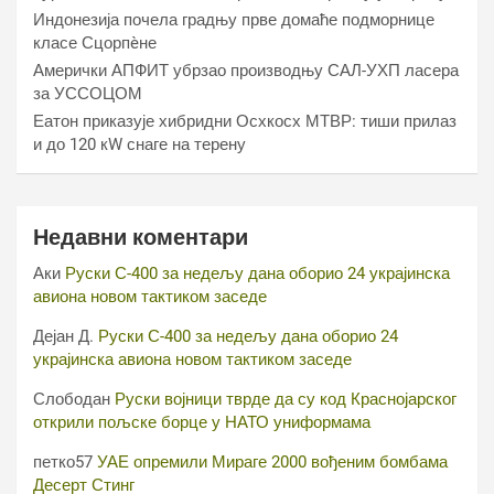
Индонезија почела градњу прве домаће подморнице
класе Сцорпèне
Амерички АПФИТ убрзао производњу САЛ-УХП ласера
за УССОЦОМ
Еатон приказује хибридни Осхкосх МТВР: тиши прилаз
и до 120 кW снаге на терену
Недавни коментари
Аки
Руски С-400 за недељу дана оборио 24 украјинска
авиона новом тактиком заседе
Дејан Д.
Руски С-400 за недељу дана оборио 24
украјинска авиона новом тактиком заседе
Слободан
Руски војници тврде да су код Краснојарског
открили пољске борце у НАТО униформама
петко57
УАЕ опремили Мираге 2000 вођеним бомбама
Десерт Стинг