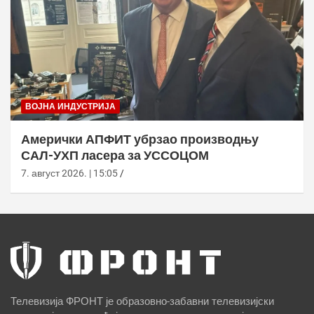
ВОЈНА ИНДУСТРИЈА
Амерички АПФИТ убрзао производњу
САЛ-УХП ласера за УССОЦОМ
7. август 2026. | 15:05
Телевизија ФРОНТ је образовно-забавни телевизијски