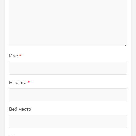
Име
*
Е-пошта
*
Веб место