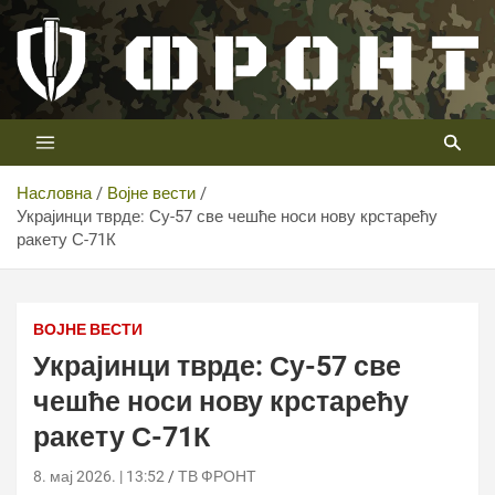
Скип
то
цонтент
Први војни канал у Србији
Телевизија ФРОНТ
Насловна
Војне вести
Украјинци тврде: Су-57 све чешће носи нову крстарећу
ракету С-71К
ВОЈНЕ ВЕСТИ
Украјинци тврде: Су-57 све
чешће носи нову крстарећу
ракету С-71К
8. мај 2026. | 13:52
ТВ ФРОНТ