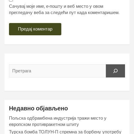
Сачувај моје име, е-пошту и веб место у овом
прегледачу веба за следећи пут када коментаришем.
Недавно објављено
Пољска одбрамбена индустрија тражи место у
европском противракетном штиту
Турска бомба ТОЛУН-П спремна за борбену употребу