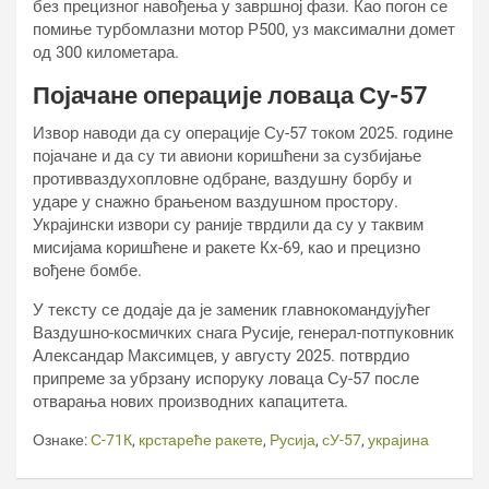
без прецизног навођења у завршној фази. Као погон се
помиње турбомлазни мотор Р500, уз максимални домет
од 300 километара.
Појачане операције ловаца Су-57
Извор наводи да су операције Су-57 током 2025. године
појачане и да су ти авиони коришћени за сузбијање
противваздухопловне одбране, ваздушну борбу и
ударе у снажно брањеном ваздушном простору.
Украјински извори су раније тврдили да су у таквим
мисијама коришћене и ракете Кх-69, као и прецизно
вођене бомбе.
У тексту се додаје да је заменик главнокомандујућег
Ваздушно-космичких снага Русије, генерал-потпуковник
Александар Максимцев, у августу 2025. потврдио
припреме за убрзану испоруку ловаца Су-57 после
отварања нових производних капацитета.
Ознаке:
С-71К
,
крстареће ракете
,
Русија
,
сУ-57
,
украјина