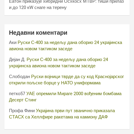
Еатон приказује хибридни Осхкосх МТВР: тиши прилаз
и до 120 кW снаге на терену
Недавни коментари
Аки
Руски С-400 за недељу дана оборио 24 украјинска
авиона новом тактиком заседе
Дејан Д.
Руски С-400 за недељу дана оборио 24
украјинска авиона новом тактиком заседе
Слободан
Руски војници тврде да су код Краснојарског
открили пољске борце у НАТО униформама
петко57
УАЕ опремили Мираге 2000 вођеним бомбама
Десерт Стинг
Профа Фини
Украјина први пут званично приказала
СТАСХ са Хеллфире ракетама на камиону ДАФ