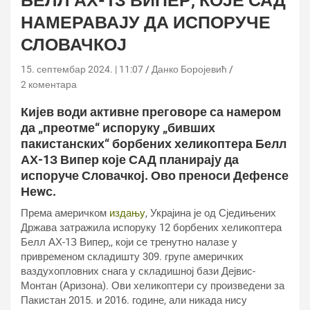
БЕЛЛ АХ-1З ВИПЕР, КОЈЕ САД
НАМЕРАВАЈУ ДА ИСПОРУЧЕ
СЛОВАЧКОЈ
15. септембар 2024. | 11:07
Данко Боројевић
2 коментара
Кијев води активне преговоре са намером
да „преотме“ испоруку „бивших
пакистанских“ борбених хеликоптера Белл
АХ-1З Випер које САД планирају да
испоруче Словачкој. Ово преноси Дефенсе
Неwс.
Према америчком
издању
, Украјина је од Сједињених
Држава затражила испоруку 12 борбених хеликоптера
Белл АХ-1З Випер,, који се тренутно налазе у
привременом складишту 309. групе америчких
ваздухопловних снага у складишној бази Дејвис-
Монтан (Аризона). Ови хеликоптери су произведени за
Пакистан 2015. и 2016. године, али никада нису