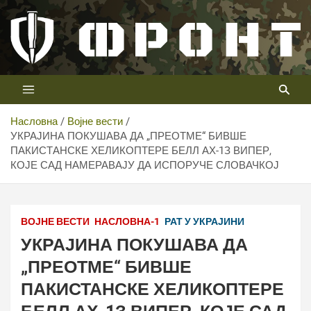
Скип
то
цонтент
Први војни канал у Србији
Телевизија ФРОНТ
Насловна
Војне вести
УКРАЈИНА ПОКУШАВА ДА „ПРЕОТМЕ“ БИВШЕ
ПАКИСТАНСКЕ ХЕЛИКОПТЕРЕ БЕЛЛ АХ-1З ВИПЕР,
КОЈЕ САД НАМЕРАВАЈУ ДА ИСПОРУЧЕ СЛОВАЧКОЈ
ВОЈНЕ ВЕСТИ
НАСЛОВНА-1
РАТ У УКРАЈИНИ
УКРАЈИНА ПОКУШАВА ДА
„ПРЕОТМЕ“ БИВШЕ
ПАКИСТАНСКЕ ХЕЛИКОПТЕРЕ