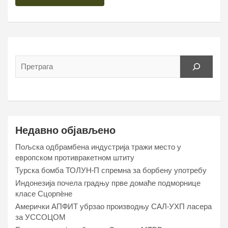
Недавно објављено
Пољска одбрамбена индустрија тражи место у
европском противракетном штиту
Турска бомба ТОЛУН-П спремна за борбену употребу
Индонезија почела градњу прве домаће подморнице
класе Сцорпèне
Амерички АПФИТ убрзао производњу САЛ-УХП ласера
за УССОЦОМ