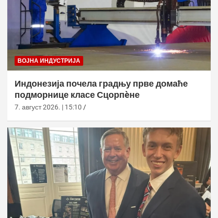
ВОЈНА ИНДУСТРИЈА
Индонезија почела градњу прве домаће
подморнице класе Сцорпèне
7. август 2026. | 15:10