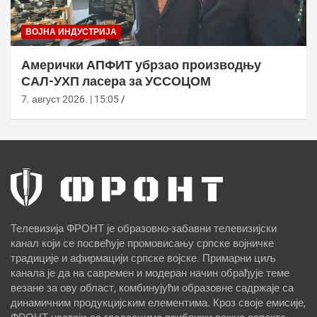
ВОЈНА ИНДУСТРИЈА
Амерички АПФИТ убрзао производњу
САЛ-УХП ласера за УССОЦОМ
7. август 2026. | 15:05
Телевизија ФРОНТ је образовно-забавни телевизијски
канал који се посвећује промовисању српске војничке
традиције и афирмацији српске војске. Примарни циљ
канала је да на савремен и модеран начин обрађује теме
везане за ову област, комбинујући образовне садржаје са
динамичним продукцијским елементима. Кроз своје емисије,