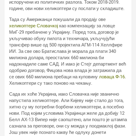
испоручени из политичких разлога. Током 2018-2019.
године, ови нови хеликоптери су послати у складиште.
Тада су Американци покушали да продају ове
хеликоптере Словачкој
као компензацију за ловце
МиГ-29 пребачене у Украјину. Поред тога, договор је
укључивао обуку пилота и техничара, укључујући
трансфер више од 500 пројектила АГМ-114 Хеллфире
ИИ. За све ово Братислава је морала да плати 340
милиона долара, преосталих 660 милиона би
надокнадиле саме САД. И иако је Стејт департмент већ
одобрио договор, Фицова нова влада је затражила да
се ових 660 милиона пребаци на куповину
ловаца Ф-16
.
Хеликоптери су тако поново на чекању.
Сада их хоће Украјина, иако Словачка није званично
напустила хеликоптере. Али Кијеву није стало до тога,
хитно су му потребни борбени хеликоптери, а посебно
нови. Под којим условима Украјинци желе да добију 12
Белл АХ-1З Випер није саопштено, али пошто је штампа
сазнала за преговоре, они су можда у поодмаклој фази.
Још увек није познато какву ће одлуку донети