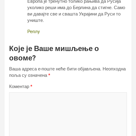
Европа је тренутно толико рањива да Русија
уколико реши има до Берлина да стигне. Само
ви давајте све и свашта Украјини да Руси то
униште.
Реплy
Које је Ваше мишљење о
овоме?
Ваша адреса е-поште неће бити објављена.
Неопходна
поља су означена
*
Коментар
*