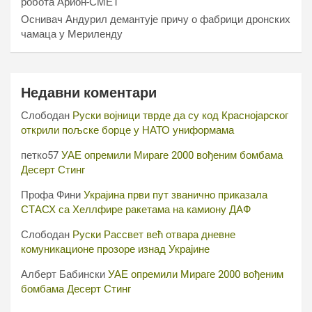
робота Арион-СМЕТ
Оснивач Андурил демантује причу о фабрици дронских
чамаца у Мериленду
Недавни коментари
Слободан
Руски војници тврде да су код Краснојарског
открили пољске борце у НАТО униформама
петко57
УАЕ опремили Мираге 2000 вођеним бомбама
Десерт Стинг
Профа Фини
Украјина први пут званично приказала
СТАСХ са Хеллфире ракетама на камиону ДАФ
Слободан
Руски Рассвет већ отвара дневне
комуникационе прозоре изнад Украјине
Алберт Бабински
УАЕ опремили Мираге 2000 вођеним
бомбама Десерт Стинг