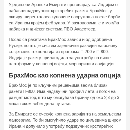
Уједињени Арапски Емирати преговарају са Индијом о
набавци надзвучних крстарећих ракета БрахМос, у
оквиру ширег таласа куповине наоружања после борби
са Ираном крајем фебруара. У разговорима је и могућа
набавка индијског система ПВО Акасхтеер.
Посао са ракетама БрахМос зависи и од одобрења
Русије, пошто је систем заједнички развијен на основу
совјетских технологија из програма П-700 и П-800.
Индија је ракету прилагодила за употребу на више
платформи у копненој војсци, морнарици и авијацији.
БрахМос као копнена ударна опција
БрахМос је по кључним решењима веома близак
ракети П-800. Има надзвучни профил лета и погон на
рамџет мотор, што му омогућава брзину од око 2,8 до 3
маха током већег дела путање.
За Емирате се очекује копнена варијанта на земаљским
лансерима. То би омогућило ударе по циљевима широм
Ирана и допунило употребу подзвучних крстарећих