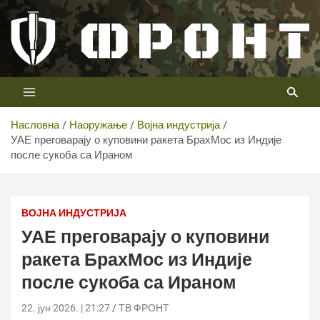
Скип
то
цонтент
Први војни канал у Србији
Телевизија ФРОНТ
Насловна
Наоружање
Војна индустрија
УАЕ преговарају о куповини ракета БрахМос из Индије
после сукоба са Ираном
УАЕ преговарају о куповини ракета БрахМос из Индије
после сукоба са Ираном
ВОЈНА ИНДУСТРИЈА
УАЕ преговарају о куповини
ракета БрахМос из Индије
после сукоба са Ираном
22. јун 2026. | 21:27
ТВ ФРОНТ