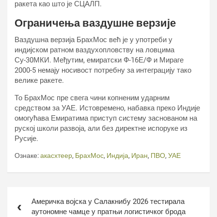
ракета као што је СЦАЛП.
Ограничења ваздушне верзије
Ваздушна верзија БрахМос већ је у употреби у
индијском ратном ваздухопловству на ловцима
Су-30МКИ. Међутим, емиратски Ф-16Е/Ф и Мираге
2000-5 немају носивост потребну за интеграцију тако
велике ракете.
То БрахМос пре свега чини копненим ударним
средством за УАЕ. Истовремено, набавка преко Индије
омогућава Емиратима приступ систему заснованом на
руској школи развоја, али без директне испоруке из
Русије.
Ознаке:
акасхтеер
,
БрахМос
,
Индија
,
Иран
,
ПВО
,
УАЕ
Кретање
Америчка војска у Салакнибу 2026 тестирала
чланка
аутономне чамце у пратњи логистичког брода