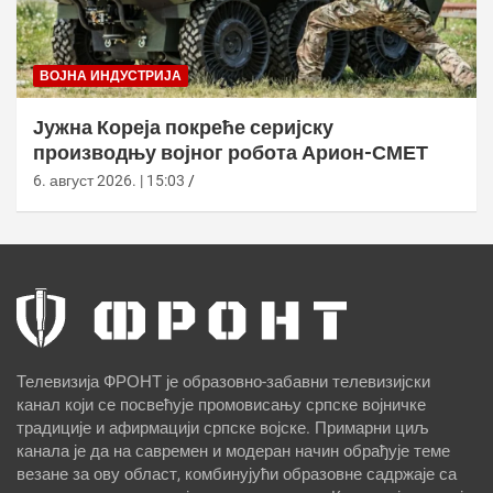
ВОЈНА ИНДУСТРИЈА
Јужна Кореја покреће серијску
производњу војног робота Арион-СМЕТ
6. август 2026. | 15:03
Телевизија ФРОНТ је образовно-забавни телевизијски
канал који се посвећује промовисању српске војничке
традиције и афирмацији српске војске. Примарни циљ
канала је да на савремен и модеран начин обрађује теме
везане за ову област, комбинујући образовне садржаје са