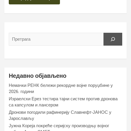
Недавно објављено
Немачки РЕНК бележи рекордне војне поруџбине у
2026. години
Израелски Ерез тестира тајни систем против дронова
са капсулом и лансером
Дронови погодили рафинерију Славнефт-ЈАНОС у
Јарослављу
Јужна Кореја покреће серијску производњу војног