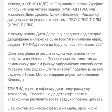
Хенсолдт (ХЕНСОЛДТ) ће Оружаним снагама Украјине
испоручити још четири радара ТРМЛ-4Д (ТРМЛ-4Д)
компаније Диел Дефенс (Диехл Дефенсе). Радари су
дизајнирани за украјинске системе ПВО ИРИС-Т СЛМ
(ИРИС-Т СЛМ).
У оквиру налога Диел Дефенс у вредности од средње
двоцифрене милионске суме (око 50 милилиона евра),
радари ТРМЛ-4Д треба да буду испоручени током 2024.
„Ова поруџбина је резултат одличних оперативних
резултата из Украјине. Поносни смо што можемо да
помогнемо у даљем јачању одбрамбених способности
Украјине. Ови радари штите животе!” поделио је на веб
страници Томас Милер, извршни директор компаније
Хенсолдт.
ТРМЛ-4Д користи најновију дигиталну радарску
технологију. Способан је да детектује, прати и
класификује различите врсте ваздухопловних циљева.
Овај систем ефикасано реагује на мале, брзе, ниско