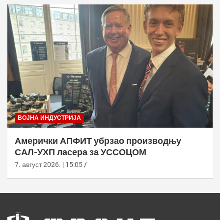
ВОЈНА ИНДУСТРИЈА
Амерички АПФИТ убрзао производњу
САЛ-УХП ласера за УССОЦОМ
7. август 2026. | 15:05