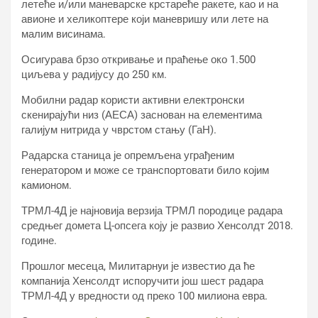
летеће и/или маневарске крстареће ракете, као и на
авионе и хеликоптере који маневришу или лете на
малим висинама.
Осигурава брзо откривање и праћење око 1.500
циљева у радијусу до 250 км.
Мобилни радар користи активни електронски
скенирајући низ (АЕСА) заснован на елементима
галијум нитрида у чврстом стању (ГаН).
Радарска станица је опремљена уграђеним
генератором и може се транспортовати било којим
камионом.
ТРМЛ-4Д је најновија верзија ТРМЛ породице радара
средњег домета Ц-опсега коју је развио Хенсолдт 2018.
године.
Прошлог месеца, Милитарнyи је известио да ће
компанија Хенсолдт испоручити још шест радара
ТРМЛ-4Д у вредности од преко 100 милиона евра.