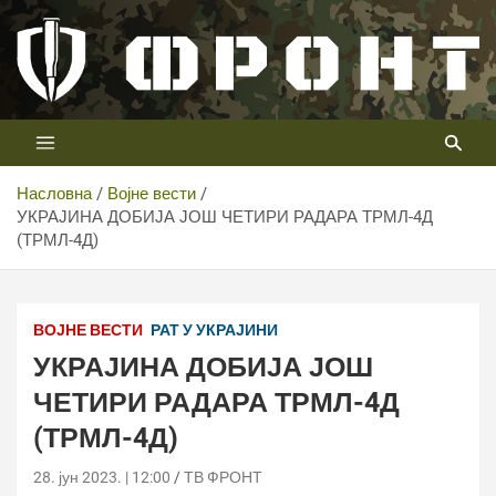
Скип
то
цонтент
Први војни канал у Србији
Телевизија ФРОНТ
Насловна
Војне вести
УКРАЈИНА ДОБИЈА ЈОШ ЧЕТИРИ РАДАРА ТРМЛ-4Д
(ТРМЛ-4Д)
ВОЈНЕ ВЕСТИ
РАТ У УКРАЈИНИ
УКРАЈИНА ДОБИЈА ЈОШ
ЧЕТИРИ РАДАРА ТРМЛ-4Д
(ТРМЛ-4Д)
28. јун 2023. | 12:00
ТВ ФРОНТ