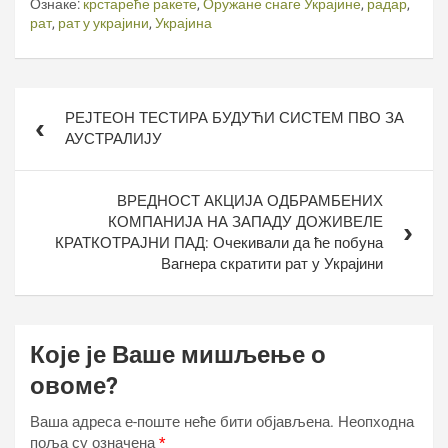
Ознаке:
крстареће ракете
,
Оружане снаге Украјине
,
радар
,
рат
,
рат у украјини
,
Украјина
Кретање
РЕЈТЕОН ТЕСТИРА БУДУЋИ СИСТЕМ ПВО ЗА
чланка
АУСТРАЛИЈУ
ВРЕДНОСТ АКЦИЈА ОДБРАМБЕНИХ
КОМПАНИЈА НА ЗАПАДУ ДОЖИВЕЛЕ
КРАТКОТРАЈНИ ПАД: Очекивали да ће побуна
Вагнера скратити рат у Украјини
Које је Ваше мишљење о
овоме?
Ваша адреса е-поште неће бити објављена.
Неопходна
поља су означена
*