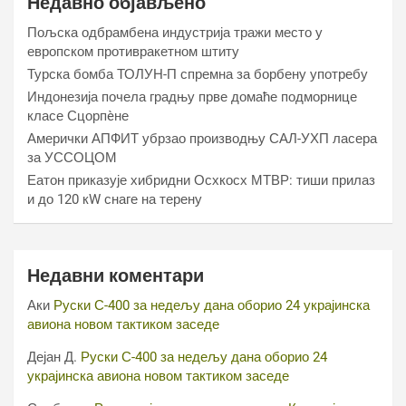
Недавно објављено
Пољска одбрамбена индустрија тражи место у
европском противракетном штиту
Турска бомба ТОЛУН-П спремна за борбену употребу
Индонезија почела градњу прве домаће подморнице
класе Сцорпèне
Амерички АПФИТ убрзао производњу САЛ-УХП ласера
за УССОЦОМ
Еатон приказује хибридни Осхкосх МТВР: тиши прилаз
и до 120 кW снаге на терену
Недавни коментари
Аки
Руски С-400 за недељу дана оборио 24 украјинска
авиона новом тактиком заседе
Дејан Д.
Руски С-400 за недељу дана оборио 24
украјинска авиона новом тактиком заседе