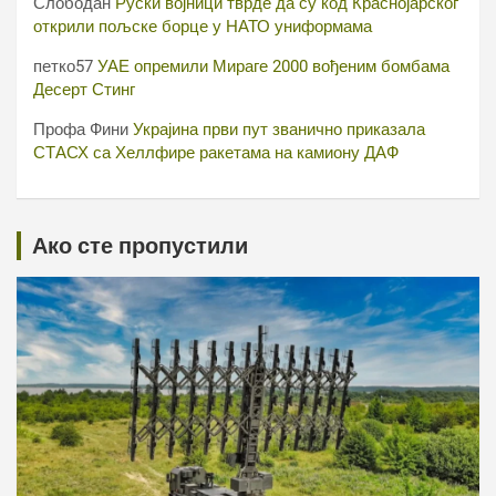
Слободан
Руски војници тврде да су код Краснојарског
открили пољске борце у НАТО униформама
петко57
УАЕ опремили Мираге 2000 вођеним бомбама
Десерт Стинг
Профа Фини
Украјина први пут званично приказала
СТАСХ са Хеллфире ракетама на камиону ДАФ
Ако сте пропустили