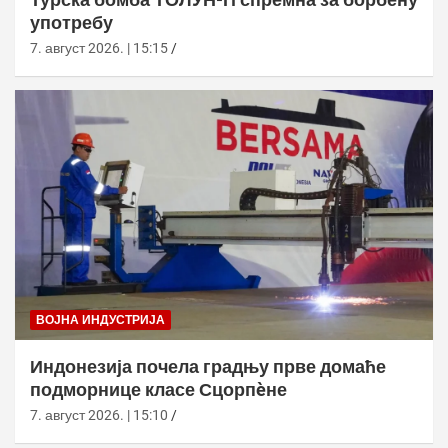
употребу
7. август 2026. | 15:15
ВОЈНА ИНДУСТРИЈА
Индонезија почела градњу прве домаће
подморнице класе Сцорпèне
7. август 2026. | 15:10