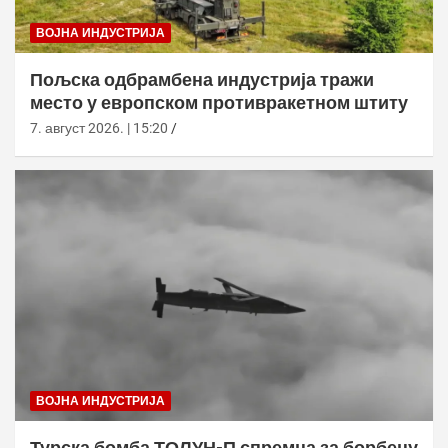
ВОЈНА ИНДУСТРИЈА
Пољска одбрамбена индустрија тражи
место у европском противракетном штиту
7. август 2026. | 15:20
ВОЈНА ИНДУСТРИЈА
Турска бомба ТОЛУН-П спремна за борбену