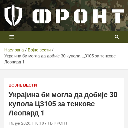
Скип
то
цонтент
Први војни канал у Србији
Телевизија ФРОНТ
Насловна
Војне вести
Украјина би могла да добије 30 купола Ц3105 за тенкове
Леопард 1
ВОЈНЕ ВЕСТИ
Украјина би могла да добије 30
купола Ц3105 за тенкове
Леопард 1
16. јун 2026. | 18:18
ТВ ФРОНТ