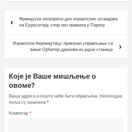
Кретање
Француска затворила део израелских штандова
чланка
на Еуросаторy, спор око правила у Паризу
Израелски Аеронаутицс приказао управљање са
више Орбитер дронова из једне станице
Које је Ваше мишљење о
овоме?
Ваша адреса е-поште неће бити објављена.
Неопходна
поља су означена
*
Коментар
*