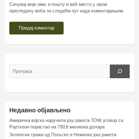
Сачувај моје име, е-пошту и веб место у овом
прегледачу веба за следећи пут када коментаришем.
Недавно објављено
Америчка војска наручила још ракета ТОW, уговор са
Раyтхеон порастао на 750,8 милиона долара
Зеленски тражи од Пољске и Немачке још ракета-