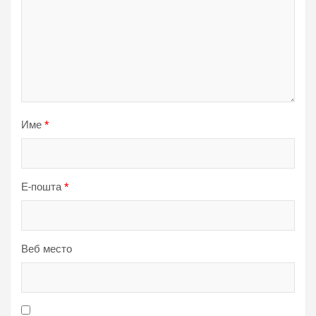
Име
*
Е-пошта
*
Веб место