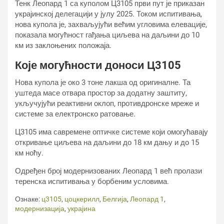
Тенк Леопард 1 са куполом Ц3105 први пут је приказан
украјинској делегацији у јулу 2025. Током испитивања,
нова купола је, захваљујући већим угловима елевације,
показала могућност гађања циљева на даљини до 10
км из заклоњених положаја.
Које могућности доноси Ц3105
Нова купола је око 3 тоне лакша од оригиналне. Та
уштеда масе отвара простор за додатну заштиту,
укључујући реактивни оклоп, противдронске мреже и
системе за електронско ратовање.
Ц3105 има савремене оптичке системе који омогућавају
откривање циљева на даљини до 18 км дању и до 15
км ноћу.
Одређен број модернизованих Леопард 1 већ пролази
теренска испитивања у борбеним условима.
Ознаке:
ц3105
,
цоцкерилл
,
Белгија
,
Леопард 1
,
модернизација
,
украјина