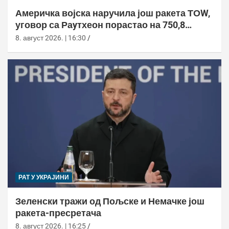
Америчка војска наручила још ракета ТОW,
уговор са Раyтхеон порастао на 750,8
милиона долара
8. август 2026. | 16:30
РАТ У УКРАЈИНИ
Зеленски тражи од Пољске и Немачке још
ракета-пресретача
8. август 2026. | 16:25