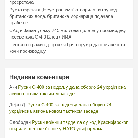
пресретача
Руска фрегата „Неустрашими“ отворила ватру код
британских вода, британска морнарица појачала
праћење
САД и Јапан улажу 745 милиона долара у производњу
пресретача СМ-3 Блоцк ИИА
Пентагон тражи од произвођача оружја да пријаве шта
кочи производњу
Недавни коментари
Аки
Руски С-400 за недељу дана оборио 24 украјинска
авиона новом тактиком заседе
Дејан Д.
Руски С-400 за недељу дана оборио 24
украјинска авиона новом тактиком заседе
Слободан
Руски војници тврде да су код Краснојарског
открили пољске борце у НАТО униформама