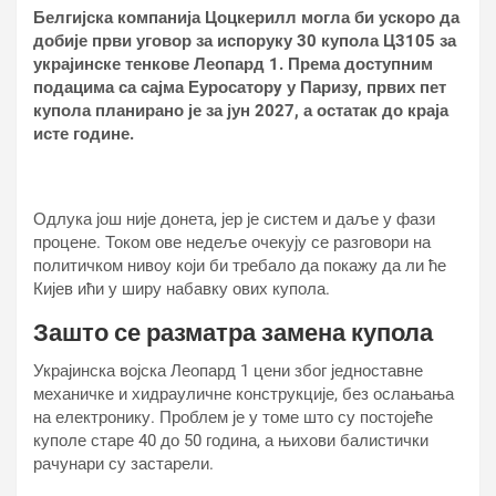
Белгијска компанија Цоцкерилл могла би ускоро да
добије први уговор за испоруку 30 купола Ц3105 за
украјинске тенкове Леопард 1. Према доступним
подацима са сајма Еуросаторy у Паризу, првих пет
купола планирано је за јун 2027, а остатак до краја
исте године.
Одлука још није донета, јер је систем и даље у фази
процене. Током ове недеље очекују се разговори на
политичком нивоу који би требало да покажу да ли ће
Кијев ићи у ширу набавку ових купола.
Зашто се разматра замена купола
Украјинска војска Леопард 1 цени због једноставне
механичке и хидрауличне конструкције, без ослањања
на електронику. Проблем је у томе што су постојеће
куполе старе 40 до 50 година, а њихови балистички
рачунари су застарели.