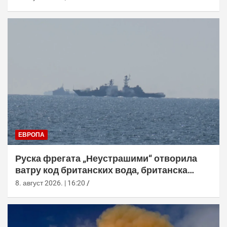
ЕВРОПА
Руска фрегата „Неустрашими“ отворила
ватру код британских вода, британска
морнарица појачала праћење
8. август 2026. | 16:20