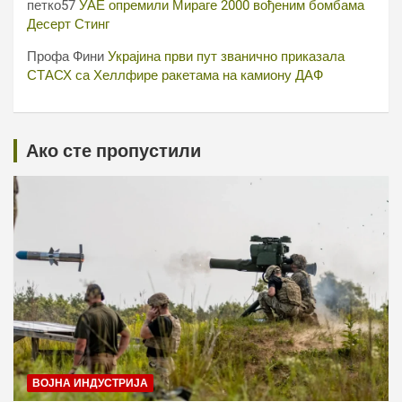
петко57
УАЕ опремили Мираге 2000 вођеним бомбама
Десерт Стинг
Профа Фини
Украјина први пут званично приказала
СТАСХ са Хеллфире ракетама на камиону ДАФ
Ако сте пропустили
ВОЈНА ИНДУСТРИЈА