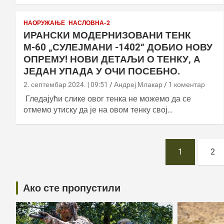
НАОРУЖАЊЕ
НАСЛОВНА-2
ИРАНСКИ МОДЕРНИЗОВАНИ ТЕНК
М-60 „СУЛЕЈМАНИ -1402“ ДОБИО НОВУ
ОПРЕМУ! НОВИ ДЕТАЉИ О ТЕНКУ, А
ЈЕДАН УПАДА У ОЧИ ПОСЕБНО.
2. септембар 2024. | 09:51
Андреј Млакар
1 коментар
Гледајући слике овог тенка не можемо да се
отмемо утиску да је на овом тенку свој…
Постс
1
2
пагинатион
Ако сте пропустили