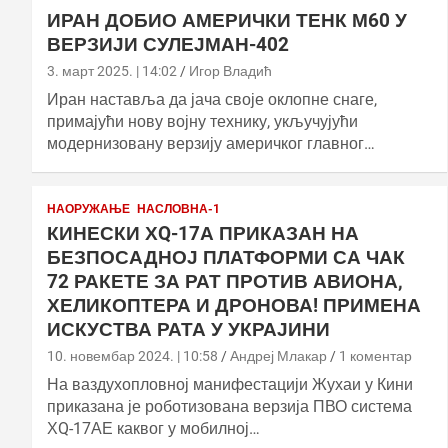
ИРАН ДОБИО АМЕРИЧКИ ТЕНК М60 У
ВЕРЗИЈИ СУЛЕЈМАН-402
3. март 2025. | 14:02
Игор Владић
Иран наставља да јача своје оклопне снаге,
примајући нову војну технику, укључујући
модернизовану верзију америчког главног…
НАОРУЖАЊЕ
НАСЛОВНА-1
КИНЕСКИ ХQ-17А ПРИКАЗАН НА
БЕЗПОСАДНОЈ ПЛАТФОРМИ СА ЧАК
72 РАКЕТЕ ЗА РАТ ПРОТИВ АВИОНА,
ХЕЛИКОПТЕРА И ДРОНОВА! ПРИМЕНА
ИСКУСТВА РАТА У УКРАЈИНИ
10. новембар 2024. | 10:58
Андреј Млакар
1 коментар
На ваздухопловној манифестацији Жухаи у Кини
приказана је роботизована верзија ПВО система
ХQ-17АЕ каквог у мобилној…