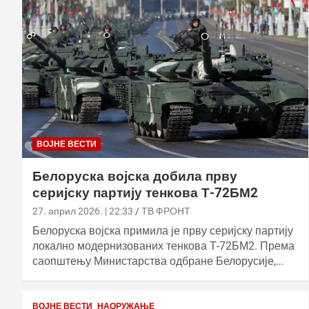
ВОЈНЕ ВЕСТИ
Белоруска војска добила прву
серијску партију тенкова Т-72БМ2
27. април 2026. | 22:33
ТВ ФРОНТ
Белоруска војска примила је прву серијску партију
локално модернизованих тенкова Т-72БМ2. Према
саопштењу Министарства одбране Белорусије,…
ВОЈНЕ ВЕСТИ
НАОРУЖАЊЕ