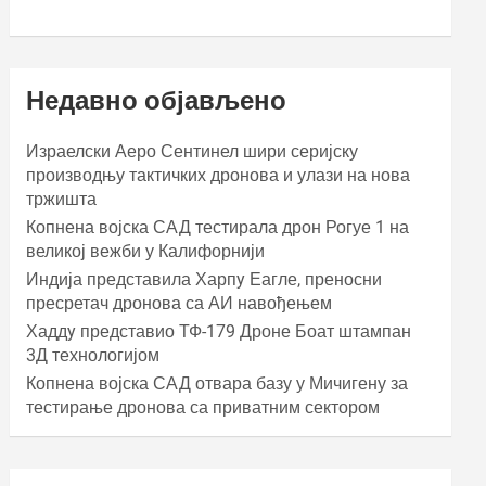
Недавно објављено
Израелски Аеро Сентинел шири серијску
производњу тактичких дронова и улази на нова
тржишта
Копнена војска САД тестирала дрон Рогуе 1 на
великој вежби у Калифорнији
Индија представила Харпy Еагле, преносни
пресретач дронова са АИ навођењем
Хаддy представио ТФ-179 Дроне Боат штампан
3Д технологијом
Копнена војска САД отвара базу у Мичигену за
тестирање дронова са приватним сектором