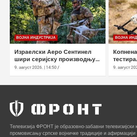
ВОЈНА ИНДУСТРИЈА
ВОЈНА ИН
Израелски Аеро Сентинел
Копнена
шири серијску производњу
тестира
тактичких дронова и улази
великој
9. август 2026. | 14:50
9. август 202
на нова тржишта
Калифо
Телевизија ФРОНТ је образовно-забавни телевизијски к
промовисању српске војничке традиције и афирмацији 