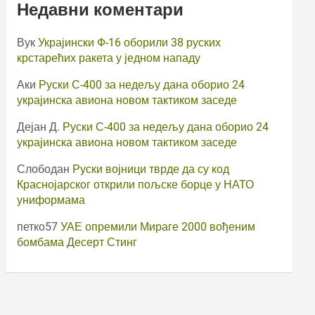
Недавни коментари
Вук
Украјински Ф-16 оборили 38 руских
крстарећих ракета у једном нападу
Аки
Руски С-400 за недељу дана оборио 24
украјинска авиона новом тактиком заседе
Дејан Д.
Руски С-400 за недељу дана оборио 24
украјинска авиона новом тактиком заседе
Слободан
Руски војници тврде да су код
Краснојарског открили пољске борце у НАТО
униформама
петко57
УАЕ опремили Мираге 2000 вођеним
бомбама Десерт Стинг