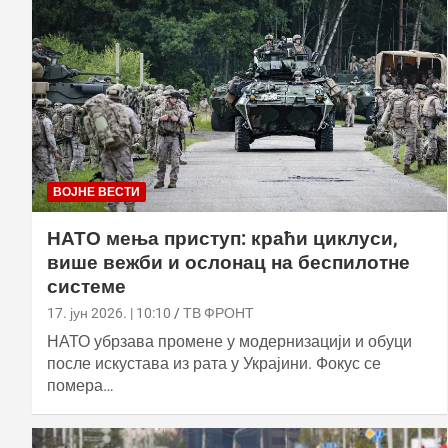
ВОЈНЕ ВЕСТИ
НАТО мења приступ: краћи циклуси,
више вежби и ослонац на беспилотне
системе
17. јун 2026. | 10:10
ТВ ФРОНТ
НАТО убрзава промене у модернизацији и обуци
после искустава из рата у Украјини. Фокус се
помера…