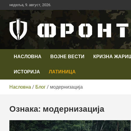
Скип
недеља, 9. август, 2026.
то
цонтент
Први војни канал у Србији
Телевизија ФРОНТ
НАСЛОВНА
ВОЈНЕ ВЕСТИ
КРИЗНА ЖАРИ
ИСТОРИЈА
ЛАТИНИЦА
Насловна
Блог
модернизација
Ознака:
модернизација