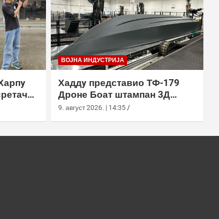
ВОЈНА ИНДУСТРИЈА
Харпy
Хаддy представио ТФ-179
сретач
Дроне Боат штампан 3Д
ђењем
технологијом
9. август 2026. | 14:35