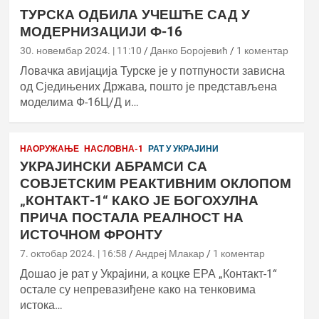
ТУРСКА ОДБИЛА УЧЕШЋЕ САД У
МОДЕРНИЗАЦИЈИ Ф-16
30. новембар 2024. | 11:10
Данко Боројевић
1 коментар
Ловачка авијација Турске је у потпуности зависна
од Сједињених Држава, пошто је представљена
моделима Ф-16Ц/Д и…
НАОРУЖАЊЕ
НАСЛОВНА-1
РАТ У УКРАЈИНИ
УКРАЈИНСКИ АБРАМСИ СА
СОВЈЕТСКИМ РЕАКТИВНИМ ОКЛОПОМ
„КОНТАКТ-1“ КАКО ЈЕ БОГОХУЛНА
ПРИЧА ПОСТАЛА РЕАЛНОСТ НА
ИСТОЧНОМ ФРОНТУ
7. октобар 2024. | 16:58
Андреј Млакар
1 коментар
Дошао је рат у Украјини, а коцке ЕРА „Контакт-1“
остале су непревазиђене како на тенковима
истока…