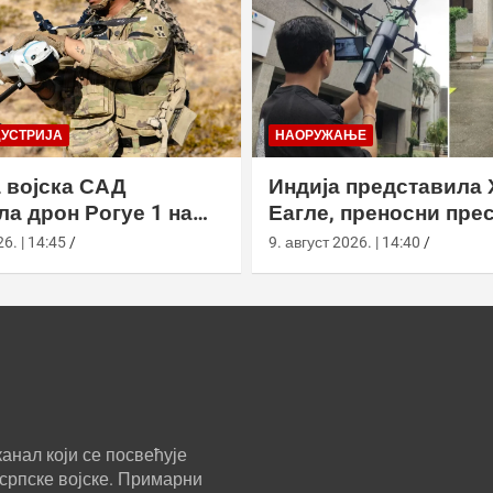
ДУСТРИЈА
НАОРУЖАЊЕ
 војска САД
Индија представила 
ла дрон Рогуе 1 на
Еагле, преносни пре
 вежби у
дронова са АИ наво
6. | 14:45
9. август 2026. | 14:40
рнији
анал који се посвећује
српске војске. Примарни