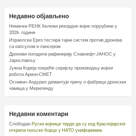
Недавно објављено
Немачки РЕНК бележи рекордне војне поруџбине у
2026. години
Израелски Ерез тестира тајни систем против дронова
са капсулом и лансером
Дронови погодили рафинерију Славнефт-ЈАНОС у
Јарослављу
Јужна Кореја покреће серијску производњу војног
робота Арион-СМЕТ
Оснивач Андурил демантује причу о фабрици дронских
чамаца у Мериленду
Недавни коментари
Слободан
Руски војници тврде да су код Краснојарског
открили пољске борце у НАТО униформама