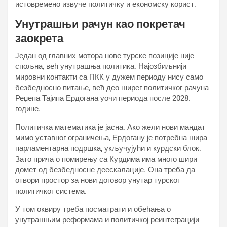
истовремено извуче политичку и економску корист.
Унутрашњи рачун као покретач
заокрета
Један од главних мотора нове турске позиције није
спољна, већ унутрашња политика. Најозбиљнији
мировни контакти са ПКК у дужем периоду нису само
безбедносно питање, већ део ширег политичког рачуна
Реџепа Тајипа Ердогана уочи периода после 2028.
године.
Политичка математика је јасна. Ако жели нови мандат
мимо уставног ограничења, Ердогану је потребна шира
парламентарна подршка, укључујући и курдски блок.
Зато прича о помирењу са Курдима има много шири
домет од безбедносне деескалације. Она треба да
отвори простор за нови договор унутар турског
политичког система.
У том оквиру треба посматрати и обећања о
унутрашњим реформама и политичкој реинтеграцији