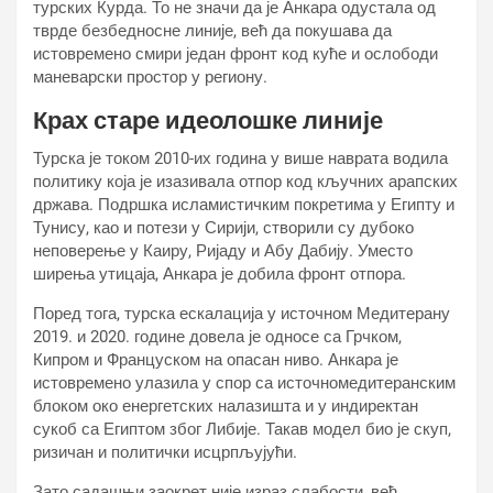
турских Курда. То не значи да је Анкара одустала од
тврде безбедносне линије, већ да покушава да
истовремено смири један фронт код куће и ослободи
маневарски простор у региону.
Крах старе идеолошке линије
Турска је током 2010-их година у више наврата водила
политику која је изазивала отпор код кључних арапских
држава. Подршка исламистичким покретима у Египту и
Тунису, као и потези у Сирији, створили су дубоко
неповерење у Каиру, Ријаду и Абу Дабију. Уместо
ширења утицаја, Анкара је добила фронт отпора.
Поред тога, турска ескалација у источном Медитерану
2019. и 2020. године довела је односе са Грчком,
Кипром и Француском на опасан ниво. Анкара је
истовремено улазила у спор са источномедитеранским
блоком око енергетских налазишта и у индиректан
сукоб са Египтом због Либије. Такав модел био је скуп,
ризичан и политички исцрпљујући.
Зато садашњи заокрет није израз слабости, већ