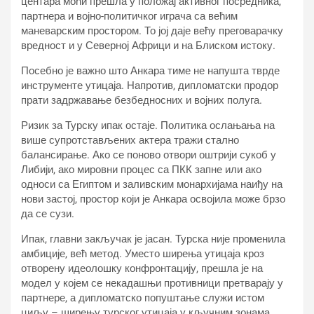
центара моћи прешла у положај активног посредника,
партнера и војно-политичког играча са већим
маневарским простором. То јој даје већу преговарачку
вредност и у Северној Африци и на Блиском истоку.
Посебно је важно што Анкара тиме не напушта тврде
инструменте утицаја. Напротив, дипломатски продор
прати задржавање безбедносних и војних полуга.
Ризик за Турску ипак остаје. Политика ослањања на
више супротстављених актера тражи стално
балансирање. Ако се поново отвори оштрији сукоб у
Либији, ако мировни процес са ПКК запне или ако
односи са Египтом и заливским монархијама наиђу на
нови застој, простор који је Анкара освојила може брзо
да се сузи.
Ипак, главни закључак је јасан. Турска није променила
амбиције, већ метод. Уместо ширења утицаја кроз
отворену идеолошку конфронтацију, прешла је на
модел у којем се некадашњи противници претварају у
партнере, а дипломатско попуштање служи истом
циљу – ширењу турског утицаја у кључним зонама