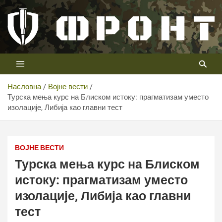
Скип
то
цонтент
Први војни канал у Србији
Телевизија ФРОНТ
Насловна
Војне вести
Турска мења курс на Блиском истоку: прагматизам уместо
изолације, Либија као главни тест
ВОЈНЕ ВЕСТИ
Турска мења курс на Блиском
истоку: прагматизам уместо
изолације, Либија као главни
тест