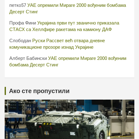
петко57
УАЕ опремили Мираге 2000 вођеним бомбама
Десерт Стинг
Профа Фини
Украјина први пут званично приказала
СТАСХ са Хеллфире ракетама на камиону ДАФ
Слободан
Руски Рассвет већ отвара дневне
комуникационе прозоре изнад Украјине
Алберт Бабински
УАЕ опремили Мираге 2000 вођеним
бомбама Десерт Стинг
Ако сте пропустили