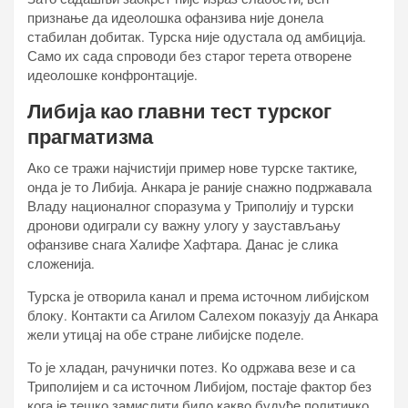
признање да идеолошка офанзива није донела
стабилан добитак. Турска није одустала од амбиција.
Само их сада спроводи без старог терета отворене
идеолошке конфронтације.
Либија као главни тест турског
прагматизма
Ако се тражи најчистији пример нове турске тактике,
онда је то Либија. Анкара је раније снажно подржавала
Владу националног споразума у Триполију и турски
дронови одиграли су важну улогу у заустављању
офанзиве снага Халифе Хафтара. Данас је слика
сложенија.
Турска је отворила канал и према источном либијском
блоку. Контакти са Агилом Салехом показују да Анкара
жели утицај на обе стране либијске поделе.
То је хладан, рачунички потез. Ко одржава везе и са
Триполијем и са источном Либијом, постаје фактор без
кога је тешко замислити било какво будуће политичко