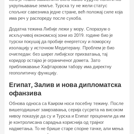
укрупњавање земље. Турска ту не жели статус
спољног савезника једне стране, већ положај силе која
има реч у распореду после сукоба.
Додатна тежина Либије лежи у мору. Споразум о
искључивој економској зони из 2019. године био је
турски покушај да пробије енергетску и поморску
изолацију у источном Медитерану. Проблем је био
очигледан: без ширег либијског прихватања, тај
коридор остајао је ограниченог домета. Зато
приближавање Хафтаровом табору има директну
геополитичку функцију.
Египат, Залив и нова дипломатска
офанзива
Обнова односа са Каиром носи посебну тежину. После
вишегодишњег замрзавања, серија сусрета на високом
нивоу показује да су и Турска и Египат проценили да им
је контролисана сарадња кориснија од трајног
надметања. То не брише старе спорне тачке, али мења