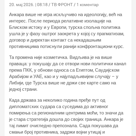
20. мај 2026. | 08:18
ТВ ФРОНТ
1 коментар
Анкара више не игра искључиво на идеологију, већ на
интерес. После периода релативне изолације на
Блиском истоку и у Европи, турска спољна политика
ушла је у фазу оштрог заокрета у којој су прагматизам,
договор и директан контакт са некадашњим
противницима потиснули ранији конфронтациони курс.
Та промена није козметичка. Видљива је на више
праваца: у покушају да се отвори нови политички канал
према ПКК, у обнови односа са Египтом, Саудијском
Арабијом и УАЕ, као и у најупадљивијем случају – у
Либији, где Турска више не држи све карте само на
једној страни.
Када држава за неколико година пређе пут од
дипломатских судара са суседима до активног
помирења са регионалним центрима моћи, то значи да
је стара стратегија дошла до својих граница. Анкара је
тај лимит очигледно препознала. Сада покушава да
смањи број противника, задржи војни утицај и