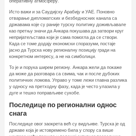
оперативну атмосферу.
Исто важи и за Саудијску Арабију и УАЕ. Поновно
отварање дипломатских и безбедносних канала са
државама које су раније турску политику доживљавале
као претњу значи да Анкара покушава да затвори круг
непријатељстава који је сама помогла да се створи.
Када се томе додају економски споразуми, постаје
јасно да Турска нову регионалну позицију гради на
конкретном интересу, а не на симболици.
То је и порука ширем региону. Анкара жели да покаже
да може да разговара са свима, чак и после дубоких
политичких ломова. Управо у томе лежи главна разлика
у односу на претходну фазу, када је често улазила у
дуге и тешко поправљиве сукобе.
Последице по регионални однос
снага
Последице овог заокрета већ су видљиве. Турска је од
државе која је истовремено била у спору са више