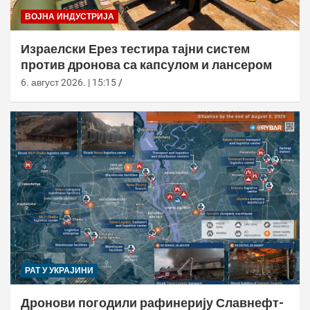
ВОЈНА ИНДУСТРИЈА
Израелски Ерез тестира тајни систем
против дронова са капсулом и лансером
6. август 2026. | 15:15
РАТ У УКРАЈИНИ
Дронови погодили рафинерију Славнефт-