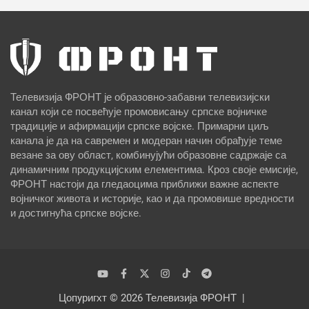
Телевизија ФРОНТ је образовно-забавни телевизијски
канал који се посвећује промовисању српске војничке
традиције и афирмацији српске војске. Примарни циљ
канала је да на савремен и модеран начин обрађује теме
везане за ову област, комбинујући образовне садржаје са
динамичним продукцијским елементима. Кроз своје емисије,
ФРОНТ настоји да гледаоцима приближи важне аспекте
војничког живота и историје, као и да промовише вредности
и достигнућа српске војске.
Цопyригхт © 2026
Телевизија ФРОНТ