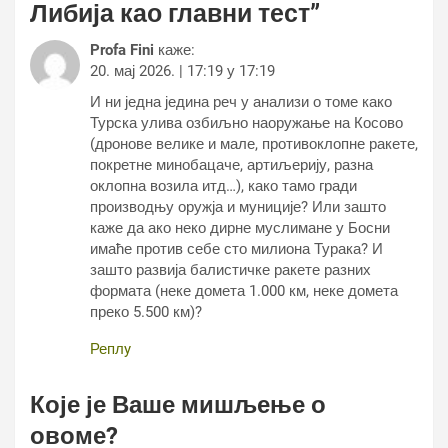
Либија као главни тест
”
Profa Fini
каже:
20. мај 2026. | 17:19 у 17:19
И ни једна једина реч у анализи о томе како
Турска улива озбиљно наоружање на Косово
(дронове велике и мале, противоклопне ракете,
покретне минобацаче, артиљерију, разна
оклопна возила итд…), како тамо гради
производњу оружја и муниције? Или зашто
каже да ако неко дирне муслимане у Босни
имаће против себе сто милиона Турака? И
зашто развија балистичке ракете разних
формата (неке домета 1.000 км, неке домета
преко 5.500 км)?
Реплy
Које је Ваше мишљење о
овоме?