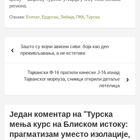
региона.
Ознаке:
Египат
,
Ердоган
,
Либија
,
ПКК
,
Турска
Кретање
Зашто су војни авиони сиви: боја као део
чланка
преживљавања, а не естетике
Тајвански Ф-16 пратили кинеске Ј-16 изнад
Тајванског мореуза, снимци открили детаље
летелица
Један коментар на “
Турска
мења курс на Блиском истоку:
прагматизам уместо изолације,