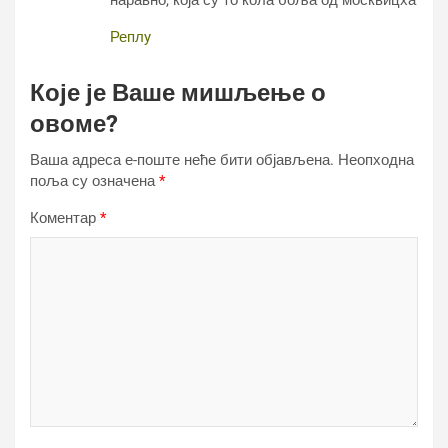
наравно, која су то кола боља од москвицха
Реплy
Које је Ваше мишљење о
овоме?
Ваша адреса е-поште неће бити објављена.
Неопходна
поља су означена
*
Коментар
*