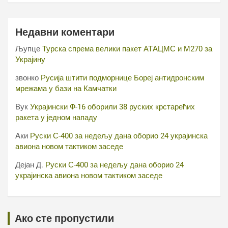
Недавни коментари
Љупце
Турска спрема велики пакет АТАЦМС и М270 за
Украјину
звонко
Русија штити подморнице Бореј антидронским
мрежама у бази на Камчатки
Вук
Украјински Ф-16 оборили 38 руских крстарећих
ракета у једном нападу
Аки
Руски С-400 за недељу дана оборио 24 украјинска
авиона новом тактиком заседе
Дејан Д.
Руски С-400 за недељу дана оборио 24
украјинска авиона новом тактиком заседе
Ако сте пропустили