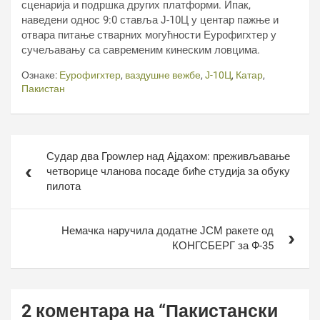
сценарија и подршка других платформи. Ипак,
наведени однос 9:0 ставља Ј-10Ц у центар пажње и
отвара питање стварних могућности Еурофигхтер у
сучељавању са савременим кинеским ловцима.
Ознаке:
Еурофигхтер
,
ваздушне вежбе
,
Ј-10Ц
,
Катар
,
Пакистан
Кретање
Судар два Гроwлер над Ајдахом: преживљавање
чланка
четворице чланова посаде биће студија за обуку
пилота
Немачка наручила додатне ЈСМ ракете од
КОНГСБЕРГ за Ф-35
2 коментара на “
Пакистански