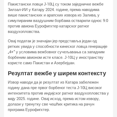
Пакистански ловци Ј-10Ц су током заједничке вежбе
Зилзал-ИИ у Катару 2024. године, према наводима
више пакистанских и арапских извора из Залива, у
симулираним ваздушним борбама остварили однос 9:0
против авиона Еурофигхтер катарског ратног
ваздухопловства.
Овај податак је значајан јер представља један од
ретких увида у способности кинеског ловца генерације
„4+“ у условима вежбовног сучељавања са западним
борбеним авионом исте класе. Ј-10Ц у иностранству
користе само Пакистан и Азербејџан.
Резултат вежбе у ширем контексту
Извор наводи да је резултат из Катара забележен
годину дана пре првог борбеног теста Ј-10Ц високог
интензитета против индијског ратног ваздухопловства у
мају 2025. године. Овај исход, према истом извору,
долази у тренутку све чешћих критика на рачун
програма Еурофигхтер.