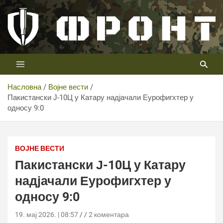
Скип
то
цонтент
Први војни канал у Србији
Телевизија ФРОНТ
Насловна
Војне вести
Пакистански Ј-10Ц у Катару надјачали Еурофигхтер у
односу 9:0
Пакистански Ј-10Ц у Катару надјачали Еурофигхтер у
односу 9:0
ВОЈНЕ ВЕСТИ
Пакистански Ј-10Ц у Катару
надјачали Еурофигхтер у
односу 9:0
19. мај 2026. | 08:57
2 коментара