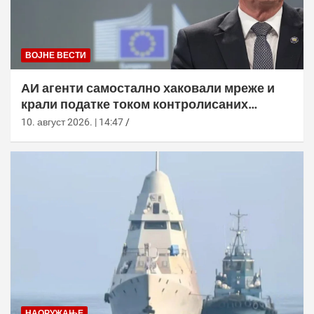
ВОЈНЕ ВЕСТИ
АИ агенти самостално хаковали мреже и
крали податке током контролисаних
тестова
10. август 2026. | 14:47
НАОРУЖАЊЕ