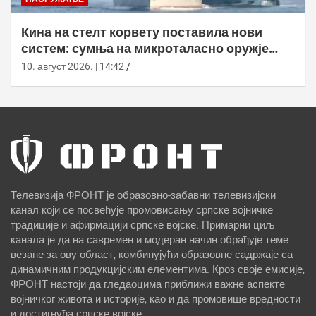
Кина на стелт корвету поставила нови
систем: сумња на микроталасно оружје
против дронова
10. август 2026. | 14:42
Телевизија ФРОНТ је образовно-забавни телевизијски
канал који се посвећује промовисању српске војничке
традиције и афирмацији српске војске. Примарни циљ
канала је да на савремен и модеран начин обрађује теме
везане за ову област, комбинујући образовне садржаје са
динамичним продукцијским елементима. Кроз своје емисије,
ФРОНТ настоји да гледаоцима приближи важне аспекте
војничког живота и историје, као и да промовише вредности
и достигнућа српске војске.