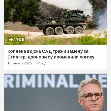
АНАЛИЗЕ
Копнена војска САД тражи замену за
Стингер: дронови су променили логику
ПВО
10. август 2026. | 14:52