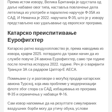
Према истом извору, Велика Британија је одустала од
даље набавке овог типа, наставља повлачење дела
летелица из употребе и паралелно наручује Ф-35А из
САД. И Немачка је 2022. наручила Ф-35, што је у извору
представљено као удаљавање од европског програма.
Катарско преиспитивање
Еурофигхтер
Катарско ратно ваздухопловство је, према наводима из
извора, крајем 2025. потврдило да тражи начин да из
службе повуче 24 авиона Еурофигхтер, само три године
после почетка испорука 2022. године. Реч је о варијанти
Транцхе 3А са радаром Цаптор-Е АЕСА.
Помињани су и разговори о могућој продаји катарских
авиона Турској, која има проблеме у модернизацији
флоте због спора са САД, избацивања из програма
Ф-35 и ограничења у набавци Ф-16.
Сам извор напомиње да на резултате симулираних
ваздушних борби могу да утичу обука, услови