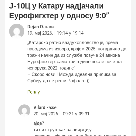
Ј-10Ц у Катару надјачали
Еурофигхтер у односу 9:0
”
Dejan D.
каже:
19. мај 2026. | 19:14 у 19:14
„Катарско ратно ваздухопловство је, према
наводима из извора, крајем 2025. потврдило да
тражи начин да из службе повуче 24 авиона
Еурофигхтер, само три године после почетка
испорука 2022. године“
– Скоро нови ! Можда идеална прилика за
Србију да се реши Рафала :))
Реплy
Vilard
каже:
20. мај 2026. | 09:31 у 09:31
ајде?
ти си струцњак за авијацију