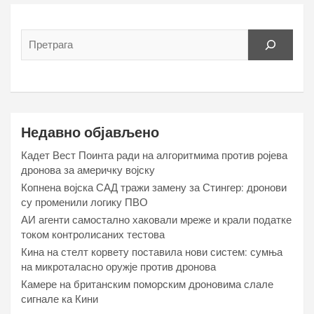
Недавно објављено
Кадет Вест Поинта ради на алгоритмима против ројева
дронова за америчку војску
Копнена војска САД тражи замену за Стингер: дронови
су променили логику ПВО
АИ агенти самостално хаковали мреже и крали податке
током контролисаних тестова
Кина на стелт корвету поставила нови систем: сумња
на микроталасно оружје против дронова
Камере на британским поморским дроновима слале
сигнале ка Кини