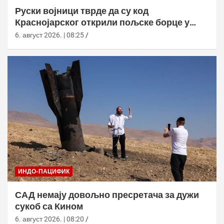
Руски војници тврде да су код
Краснојарског открили пољске борце у
НАТО униформама
6. август 2026. | 08:25
ИНДО-ПАЦИФИК
САД немају довољно пресретача за дужи
сукоб са Кином
6. август 2026. | 08:20