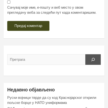
Сачувај моје име, е-пошту и веб место у овом
прегледачу веба за следећи пут када коментаришем.
Недавно објављено
Руски војници тврде да су код Краснојарског открили
пољске борце у НАТО униформама