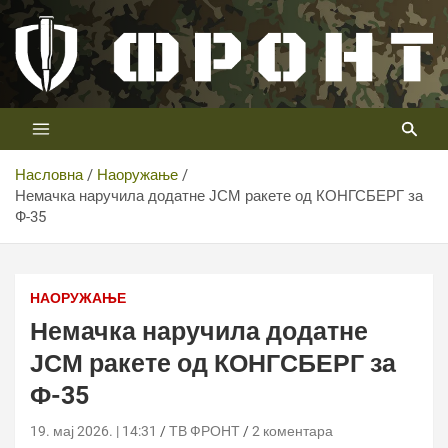
Скип
то
цонтент
Први војни канал у Србији
Телевизија ФРОНТ
Насловна
Наоружање
Немачка наручила додатне ЈСМ ракете од КОНГСБЕРГ за
Ф-35
Немачка наручила додатне ЈСМ ракете од
КОНГСБЕРГ за Ф-35
НАОРУЖАЊЕ
Немачка наручила додатне
ЈСМ ракете од КОНГСБЕРГ за
Ф-35
19. мај 2026. | 14:31
ТВ ФРОНТ
2 коментара