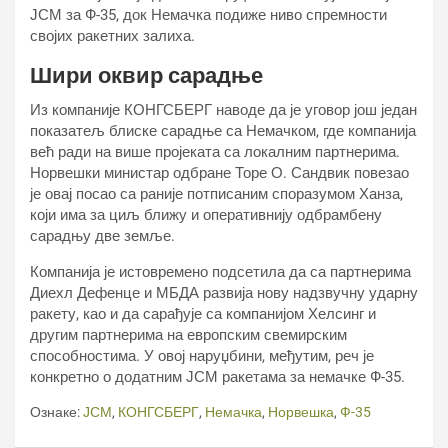
ЈСМ за Ф-35, док Немачка подиже ниво спремности
својих ракетних залиха.
Шири оквир сарадње
Из компаније КОНГСБЕРГ наводе да је уговор још један
показатељ блиске сарадње са Немачком, где компанија
већ ради на више пројеката са локалним партнерима.
Норвешки министар одбране Торе О. Сандвик повезао
је овај посао са раније потписаним споразумом Ханза,
који има за циљ ближу и оперативнију одбрамбену
сарадњу две земље.
Компанија је истовремено подсетила да са партнерима
Диехл Дефенце и МБДА развија нову надзвучну ударну
ракету, као и да сарађује са компанијом Хелсинг и
другим партнерима на европским свемирским
способностима. У овој наруџбини, међутим, реч је
конкретно о додатним ЈСМ ракетама за немачке Ф-35.
Ознаке:
ЈСМ
,
КОНГСБЕРГ
,
Немачка
,
Норвешка
,
Ф-35