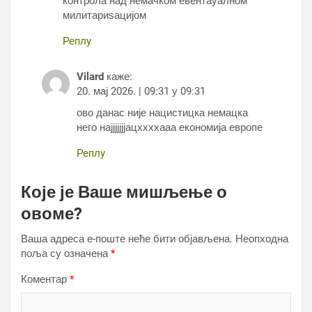
контрола над немачком евентауалном
милитариѕацијом
Реплy
Vilard
каже:
20. мај 2026. | 09:31 у 09:31
ово данас није нацистицка немацка
него најјјјјјјацххххааа економија европе
Реплy
Које је Ваше мишљење о
овоме?
Ваша адреса е-поште неће бити објављена.
Неопходна
поља су означена
*
Коментар
*