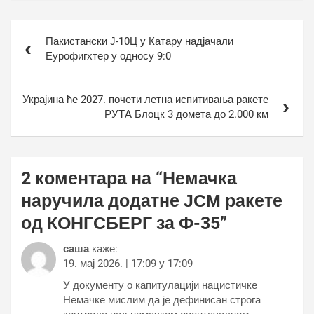
Кретање
Пакистански Ј-10Ц у Катару надјачали
чланка
Еурофигхтер у односу 9:0
Украјина ће 2027. почети летна испитивања ракете
РУТА Блоцк 3 домета до 2.000 км
2 коментара на “
Немачка
наручила додатне ЈСМ ракете
од КОНГСБЕРГ за Ф-35
”
саша
каже:
19. мај 2026. | 17:09 у 17:09
У документу о капитулацији нацистичке
Немачке мислим да је дефинисан строга