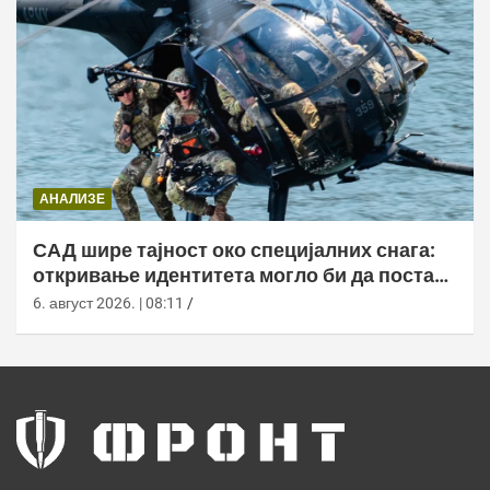
АНАЛИЗЕ
САД шире тајност око специјалних снага:
откривање идентитета могло би да постане
кривично дело
6. август 2026. | 08:11