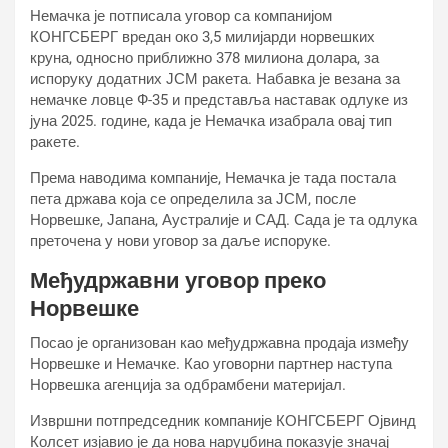
Немачка је потписала уговор са компанијом
КОНГСБЕРГ вредан око 3,5 милијарди норвешких
круна, односно приближно 378 милиона долара, за
испоруку додатних ЈСМ ракета. Набавка је везана за
немачке ловце Ф-35 и представља наставак одлуке из
јуна 2025. године, када је Немачка изабрала овај тип
ракете.
Према наводима компаније, Немачка је тада постала
пета држава која се определила за ЈСМ, после
Норвешке, Јапана, Аустралије и САД. Сада је та одлука
преточена у нови уговор за даље испоруке.
Међудржавни уговор преко
Норвешке
Посао је организован као међудржавна продаја између
Норвешке и Немачке. Као уговорни партнер наступа
Норвешка агенција за одбрамбени материјал.
Извршни потпредседник компаније КОНГСБЕРГ Ојвинд
Колсет изјавио је да нова наруџбина показује значај