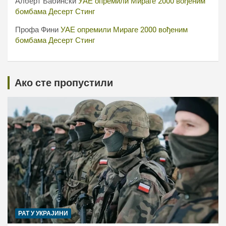
Алберт Бабински
УАЕ опремили Мираге 2000 вођеним
бомбама Десерт Стинг
Профа Фини
УАЕ опремили Мираге 2000 вођеним
бомбама Десерт Стинг
Ако сте пропустили
РАТ У УКРАЈИНИ