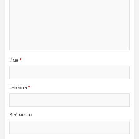
Име
*
Е-пошта
*
Веб место