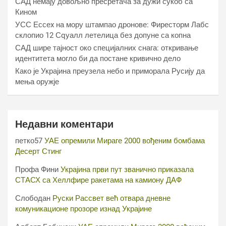
САД немају довољно пресретача за дужи сукоб са
Кином
УСС Ессеx на мору штампао дронове: Фиресторм Лабс
склопио 12 Сqуалл летелица без допуне са копна
САД шире тајност око специјалних снага: откривање
идентитета могло би да постане кривично дело
Како је Украјина преузела небо и приморала Русију да
мења оружје
Недавни коментари
петко57
УАЕ опремили Мираге 2000 вођеним бомбама
Десерт Стинг
Профа Фини
Украјина први пут званично приказала
СТАСХ са Хеллфире ракетама на камиону ДАФ
Слободан
Руски Рассвет већ отвара дневне
комуникационе прозоре изнад Украјине