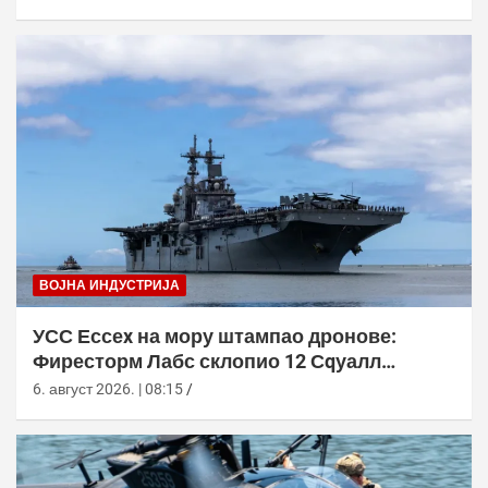
ВОЈНА ИНДУСТРИЈА
УСС Ессеx на мору штампао дронове:
Фиресторм Лабс склопио 12 Сqуалл
летелица без допуне са копна
6. август 2026. | 08:15