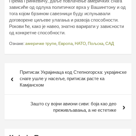
Према Гринкевичу, даље повлачење америчких снага
зависиће од одлука политичког врха у Вашингтону и од
тога којом брзином савезници буду испуњавали
договорене циљеве улагања и развоја способности.
Рокови ће, како је навео, знатно варирати у зависности
од конкретне способности.
Ознаке:
америчке трупе
,
Европа
,
НАТО
,
Пољска
,
САД
Кретање
Притисак Украјинаца код Степногорска: украјинске
чланка
снаге ушле у насеље, притисак расте ка
Камјанском
Зашто су војни авиони сиви: боја као део
преживљавања, а не естетике