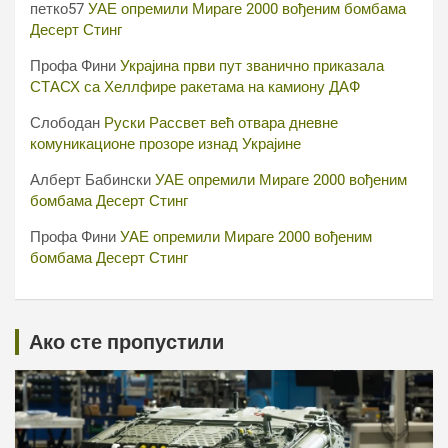
петко57
УАЕ опремили Мираге 2000 вођеним бомбама
Десерт Стинг
Профа Фини
Украјина први пут званично приказала
СТАСХ са Хеллфире ракетама на камиону ДАФ
Слободан
Руски Рассвет већ отвара дневне
комуникационе прозоре изнад Украјине
Алберт Бабински
УАЕ опремили Мираге 2000 вођеним
бомбама Десерт Стинг
Профа Фини
УАЕ опремили Мираге 2000 вођеним
бомбама Десерт Стинг
Ако сте пропустили