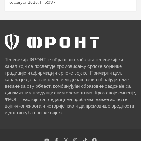
6. август 2026. | 15:03
Телевизија ФРОНТ је образовно-забавни телевизијски
канал који се посвећује промовисању српске војничке
традиције и афирмацији српске војске. Примарни циљ
канала је да на савремен и модеран начин обрађује теме
везане за ову област, комбинујући образовне садржаје са
динамичним продукцијским елементима. Кроз своје емисије,
ФРОНТ настоји да гледаоцима приближи важне аспекте
војничког живота и историје, као и да промовише вредности
и достигнућа српске војске.