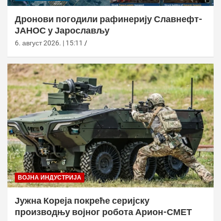
Дронови погодили рафинерију Славнефт-
ЈАНОС у Јарослављу
6. август 2026. | 15:11
ВОЈНА ИНДУСТРИЈА
Јужна Кореја покреће серијску
производњу војног робота Арион-СМЕТ