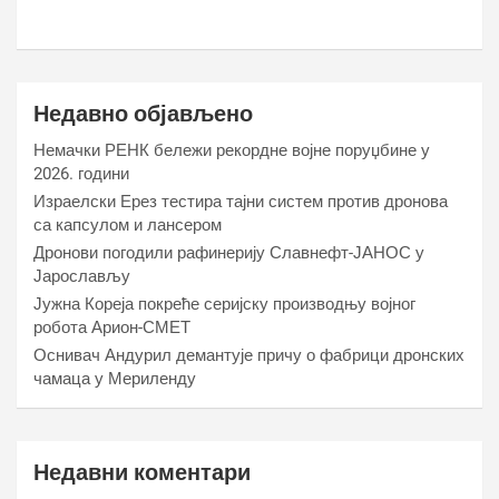
Недавно објављено
Немачки РЕНК бележи рекордне војне поруџбине у
2026. години
Израелски Ерез тестира тајни систем против дронова
са капсулом и лансером
Дронови погодили рафинерију Славнефт-ЈАНОС у
Јарослављу
Јужна Кореја покреће серијску производњу војног
робота Арион-СМЕТ
Оснивач Андурил демантује причу о фабрици дронских
чамаца у Мериленду
Недавни коментари