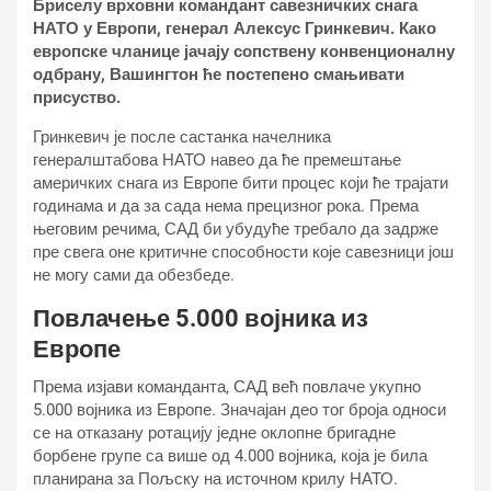
Бриселу врховни командант савезничких снага
НАТО у Европи, генерал Алексус Гринкевич. Како
европске чланице јачају сопствену конвенционалну
одбрану, Вашингтон ће постепено смањивати
присуство.
Гринкевич је после састанка начелника
генералштабова НАТО навео да ће премештање
америчких снага из Европе бити процес који ће трајати
годинама и да за сада нема прецизног рока. Према
његовим речима, САД би убудуће требало да задрже
пре свега оне критичне способности које савезници још
не могу сами да обезбеде.
Повлачење 5.000 војника из
Европе
Према изјави команданта, САД већ повлаче укупно
5.000 војника из Европе. Значајан део тог броја односи
се на отказану ротацију једне оклопне бригадне
борбене групе са више од 4.000 војника, која је била
планирана за Пољску на источном крилу НАТО.