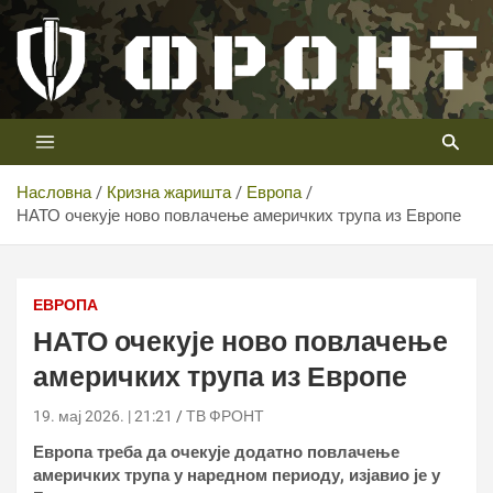
Скип
то
цонтент
Први војни канал у Србији
Телевизија ФРОНТ
Насловна
Кризна жаришта
Европа
НАТО очекује ново повлачење америчких трупа из Европе
ЕВРОПА
НАТО очекује ново повлачење
америчких трупа из Европе
19. мај 2026. | 21:21
ТВ ФРОНТ
Европа треба да очекује додатно повлачење
америчких трупа у наредном периоду, изјавио је у