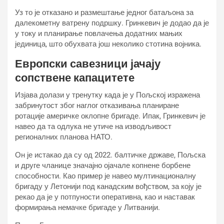
Уз то је отказано и размештање једног батаљона за
далекометну ватрену подршку. Гринкевич је додао да је
у току и планирање повлачења додатних мањих
јединица, што обухвата још неколико стотина војника.
Европски савезници јачају
сопствене капацитете
Изјава долази у тренутку када је у Пољској изражена
забринутост због наглог отказивања планиране
ротације америчке оклопне бригаде. Ипак, Гринкевич је
навео да та одлука не утиче на изводљивост
регионалних планова НАТО.
Он је истакао да су од 2022. балтичке државе, Пољска
и друге чланице значајно ојачале копнене борбене
способности. Као пример је навео мултинационалну
бригаду у Летонији под канадским вођством, за коју је
рекао да је у потпуности оперативна, као и наставак
формирања немачке бригаде у Литванији.