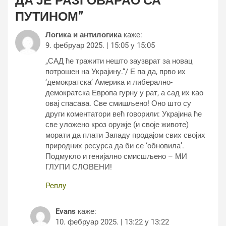
ДА ЈЕ РАЗГОВАРАО СА
ПУТИНОМ
”
Логика и антилогика
каже:
9. фебруар 2025. | 15:05 у 15:05
„САД ће тражити нешто заузврат за новац
потрошен на Украјину.“/ Е па да, прво их
‘демократска’ Америка и либерално-
демократска Европа гурну у рат, а сад их као
овај спасава. Све смишљено! Оно што су
други коментатори већ говорили: Украјина ће
све уложено кроз оружје (и своје животе)
морати да плати Западу продајом свих својих
природних ресурса да би се ‘обновила’.
Подмукло и генијално смисшљено – МИ
ГЛУПИ СЛОВЕНИ!
Реплy
Evans
каже:
10. фебруар 2025. | 13:22 у 13:22