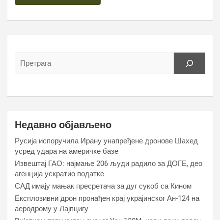
Недавно објављено
Русија испоручила Ирану унапређене дронове Шахед
усред удара на америчке базе
Извештај ГАО: најмање 206 људи радило за ДОГЕ, део
агенција ускратио податке
САД имају мањак пресретача за дуг сукоб са Кином
Експлозивни дрон пронађен крај украјинског Ан-124 на
аеродрому у Лајпцигу