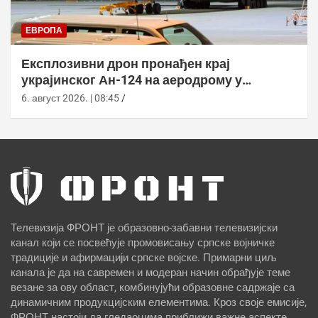
ЕВРОПА
Експлозивни дрон пронађен крај
украјинског Ан-124 на аеродрому у
Лајпцигу
6. август 2026. | 08:45
Телевизија ФРОНТ је образовно-забавни телевизијски
канал који се посвећује промовисању српске војничке
традиције и афирмацији српске војске. Примарни циљ
канала је да на савремен и модеран начин обрађује теме
везане за ову област, комбинујући образовне садржаје са
динамичним продукцијским елементима. Кроз своје емисије,
ФРОНТ настоји да гледаоцима приближи важне аспекте