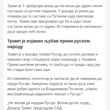
Трамп је 7. фебруара рекао да би могао да одржи лични
састанак са руским лидером. У јануару је рекао да
планира да се састане са Путином када преговори
почну. Трамп није прецизирао где би и када тачно
састанак могао да се одржи. Истовремено је напоменуо
да је процес већ почео.
Трамп је изјавио љубав према руском
народу
Трамп је у јануару позвао Русију да склопи договор и
прекине своју специјалну војну операцију у Украјини.
Према његовим речима, то треба да се уради сада, јер
ће ствари бити само горе.
Истовремено, политичар је нагласио да не намерава да
науди Русији. Амерички лидер је истакао да је увек
имао добре односе са Владимиром Путином, „
упркос
мистификацији радикалне левице о Русији“.
„
Не желим да наудим Русији. Волим руске људе
„,
Доналд Трамп, председник САД.