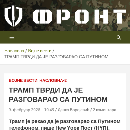
Скип
то
цонтент
Први војни канал у Србији
Телевизија ФРОНТ
Насловна
Војне вести
ТРАМП ТВРДИ ДА ЈЕ РАЗГОВАРАО СА ПУТИНОМ
ВОЈНЕ ВЕСТИ
НАСЛОВНА-2
ТРАМП ТВРДИ ДА ЈЕ
РАЗГОВАРАО СА ПУТИНОМ
9. фебруар 2025. | 10:49
Данко Боројевић
2 коментара
Трамп је рекао да је разговарао са Путином
телефоном, пише Неw Yорк Пост (НYП).