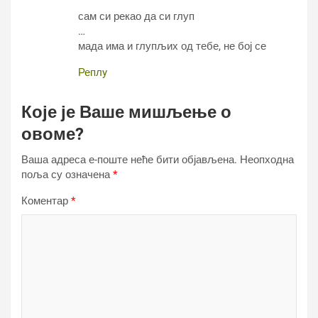
сам си рекао да си глуп
…
мада има и глупљих од тебе, не бој се
Реплy
Које је Ваше мишљење о
овоме?
Ваша адреса е-поште неће бити објављена.
Неопходна
поља су означена
*
Коментар
*