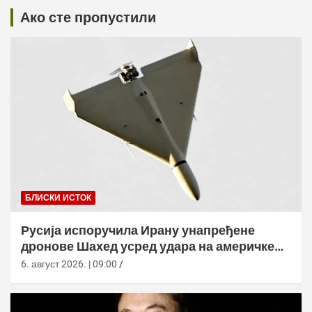
Ако сте пропустили
БЛИСКИ ИСТОК
Русија испоручила Ирану унапређене
дронове Шахед усред удара на америчке
базе
6. август 2026. | 09:00