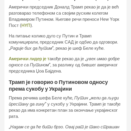
Амерички председник Доналд Трамп рекао је да је већ
разговарао телефоном са својим руским колегом
Владимиром Путином. Његове речи преноси Неw Yорк
Пост (
НYП
).
На питање колико дуго су Путин и Трамп
комуницирали, председник САД је одбио да одговори.
„
Радије бих да ћутим
“, рекао је шеф Беле куће.
Амерички лидер је т
акође рекао да је „
увек имао добре
односе са Путином
“, за разлику од бившег америчког
председника Џоа Бајдена.
Трамп је говорио о Путиновом односу
према сукобу у Украјини
Према речима шефа Беле куће,
Путин „жели да људи
престану да гину
“ у сукобу у Украјини. Трамп је такође
рекао да има конкретан план за окончање украјинског
рата.
„
Надам се да ће бити брзо. Овај рат је тако страшан