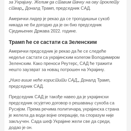
за Украјину. Желим да ставим тачку на ову проклету
ствар
„, Доналд Трамп, председник САД.
Амерички лидер је рекао да се трогодишњи сукоб
никада не би догодио да је он био председник
Сједињених Држава 2022. године.
Трамп ће се састати са Зеленским
Амерички председник је рекао да ће се следеће
недеље састати са украјинским колегом Володимиром
Зеленским. Како преноси Реутерс, САД ће тражити
нешто заузврат за новац потрошен на Украјину.
„
Нико више неће користити САД
„, Доналд Трамп,
председник САД.
Председник САД је такође навео да је украјински
председник осујетио договор о решавању сукоба са
Русијом. Према речима политичара, украјинска страна
је желела да води војне операције, па споразум није
закључен. Сада шеф Украјине жели све да среди,
додао је он.