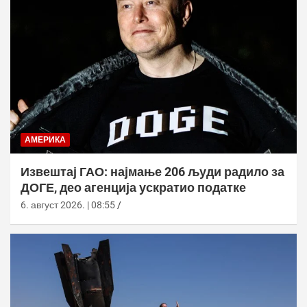
АМЕРИКА
Извештај ГАО: најмање 206 људи радило за
ДОГЕ, део агенција ускратио податке
6. август 2026. | 08:55