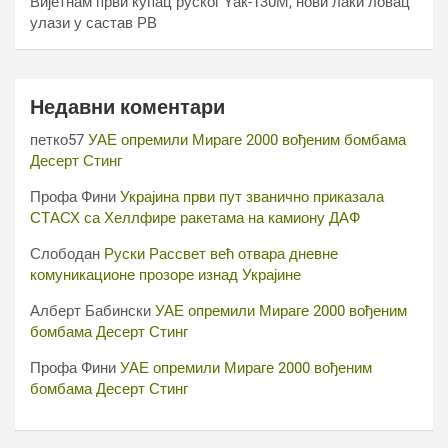
Вијетнам први купац руског Yак-130М, нови лаки ловац
улази у састав РВ
Недавни коментари
петко57
УАЕ опремили Мираге 2000 вођеним бомбама
Десерт Стинг
Профа Фини
Украјина први пут званично приказала
СТАСХ са Хеллфире ракетама на камиону ДАФ
Слободан
Руски Рассвет већ отвара дневне
комуникационе прозоре изнад Украјине
Алберт Бабински
УАЕ опремили Мираге 2000 вођеним
бомбама Десерт Стинг
Профа Фини
УАЕ опремили Мираге 2000 вођеним
бомбама Десерт Стинг