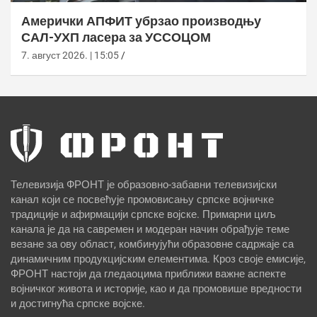
Амерички АПФИТ убрзао производњу
САЛ-УХП ласера за УССОЦОМ
7. август 2026. | 15:05
Телевизија ФРОНТ је образовно-забавни телевизијски
канал који се посвећује промовисању српске војничке
традиције и афирмацији српске војске. Примарни циљ
канала је да на савремен и модеран начин обрађује теме
везане за ову област, комбинујући образовне садржаје са
динамичним продукцијским елементима. Кроз своје емисије,
ФРОНТ настоји да гледаоцима приближи важне аспекте
војничког живота и историје, као и да промовише вредности
и достигнућа српске војске.