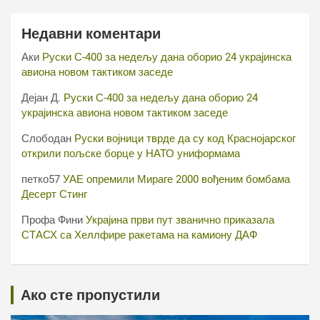
Недавни коментари
Аки
Руски С-400 за недељу дана оборио 24 украјинска
авиона новом тактиком заседе
Дејан Д.
Руски С-400 за недељу дана оборио 24
украјинска авиона новом тактиком заседе
Слободан
Руски војници тврде да су код Краснојарског
открили пољске борце у НАТО униформама
петко57
УАЕ опремили Мираге 2000 вођеним бомбама
Десерт Стинг
Профа Фини
Украјина први пут званично приказала
СТАСХ са Хеллфире ракетама на камиону ДАФ
Ако сте пропустили