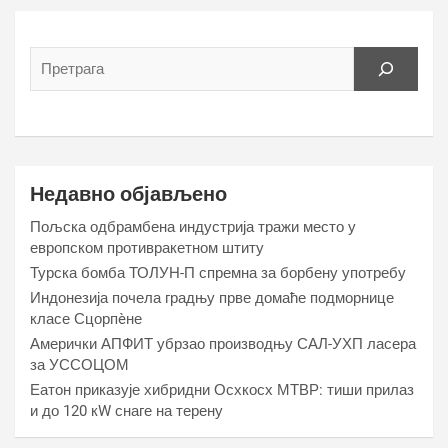
Недавно објављено
Пољска одбрамбена индустрија тражи место у
европском противракетном штиту
Турска бомба ТОЛУН-П спремна за борбену употребу
Индонезија почела градњу прве домаће подморнице
класе Сцорпèне
Амерички АПФИТ убрзао производњу САЛ-УХП ласера
за УССОЦОМ
Еатон приказује хибридни Осхкосх МТВР: тиши прилаз
и до 120 кW снаге на терену