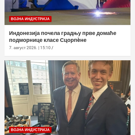
ВОЈНА ИНДУСТРИЈА
Индонезија почела градњу прве домаће
подморнице класе Сцорпèне
7. август 2026. | 15:10
ВОЈНА ИНДУСТРИЈА