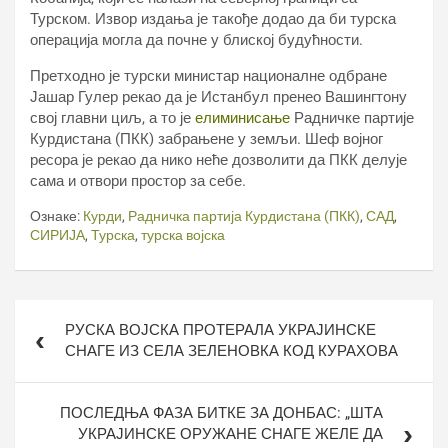
Турском. Извор издања је такође додао да би турска
операција могла да почне у блиској будућности.
Претходно је турски министар националне одбране
Јашар Гулер рекао да је Истанбул пренео Вашингтону
свој главни циљ, а то је
елиминисање
Радничке партије
Курдистана (ПКК) забрањене у земљи. Шеф војног
ресора је рекао да нико неће дозволити да ПКК делује
сама и отвори простор за себе.
Ознаке:
Курди
,
Радничка партија Курдистана (ПКК)
,
САД
,
СИРИЈА
,
Турска
,
турска војска
Кретање
РУСКА ВОЈСКА ПРОТЕРАЛА УКРАЈИНСКЕ
чланка
СНАГЕ ИЗ СЕЛА ЗЕЛЕНОВКА КОД КУРАХОВА
ПОСЛЕДЊА ФАЗА БИТКЕ ЗА ДОНБАС: „ШТА
УКРАЈИНСКЕ ОРУЖАНЕ СНАГЕ ЖЕЛЕ ДА