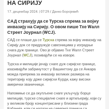
НА СИРИЈУ
17. децембар 2024. | 07:29
Данко Боројевић
САД страхују да се Турска спрема за војну
инвазију на Сирију. О овом пише Тхе Wалл
Стреет Јоурнал (WСЈ).
САД се плаше да се
Турска
спрема за војну инвазију на
Сирију док се придружује савезницима у изградњи
снага дуж границе. Ово је објавио Тхе Wалл Стреет
Јоурнал (
WСЈ
), позивајући се на изворе.
Турска и милиције јачају снаге дуж сиријске границе,
изазивајући забринутост у Вашингтону да се Анкара
можда припрема за инвазију великих размера на
територију коју држе сиријски Курди, кажу високи
амерички званичници.
Напомиње се да окупљене снаге укључују борце
милиције, турске специјалне снаге и артиљерију, који су
у великом броју концентрисани у близини града
Кобанија, који се налази на северној граници са