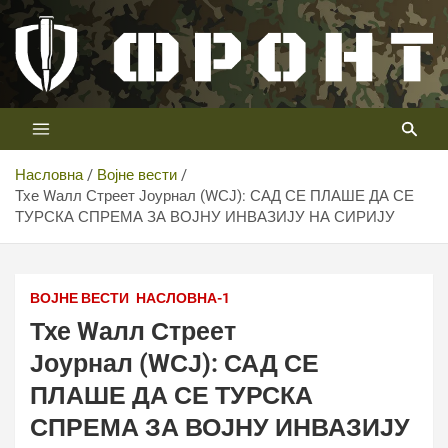
Скип
то
цонтент
Први војни канал у Србији
Телевизија ФРОНТ
Насловна
Војне вести
Тхе Wалл Стреет Јоурнал (WСЈ): САД СЕ ПЛАШЕ ДА СЕ
ТУРСКА СПРЕМА ЗА ВОЈНУ ИНВАЗИЈУ НА СИРИЈУ
ВОЈНЕ ВЕСТИ
НАСЛОВНА-1
Тхе Wалл Стреет
Јоурнал (WСЈ): САД СЕ
ПЛАШЕ ДА СЕ ТУРСКА
СПРЕМА ЗА ВОЈНУ ИНВАЗИЈУ