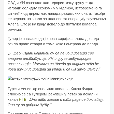
САД и УН означиле као терористичку групу – да
изгради солидну економију у Идлибу, истовремено га
штитећи од директних напада режимских снага. Такође
се вероватно знало за планове за операцију заузимања
Алепа, што је на крају довело до потпуног колапса
режима.
Гулер је нагласио да је нова сиријска влада до сада
рекла праве ствари о томе како намерава да влада.
„У првој изјави најавили су да ће поштовати све
владине институције, УН и друге међународне
организације. Мислимо да треба да видимо шта ће
нова администрација да уради и да им дамо шансу.”
Турски министар спољних послова Хакан Фидан
сложио се са Гулером, рекавши у петак за локални
канал
НТВ
: „
Оно што говоре и шта раде се поклапају.
Они су на добром путу.”