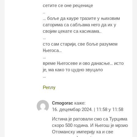
сетите се оне реценице
..
… боље да кауре тразите у њиховим
саторима са сабљама него да их у
својим цекате са касикама..
…
сто сам старији, све боље разумем
Његоса…
…
време Његосеве и ово данасње… исто
је, ма како то цудно звуцало
…
Реплy
Crnogorac
каже:
16. децембар 2024. | 11:58 у 11:58
Истина је ратовали смо са Турцима
скоро 500 година. И Његош је мрзио
Отоманску империју ка и све