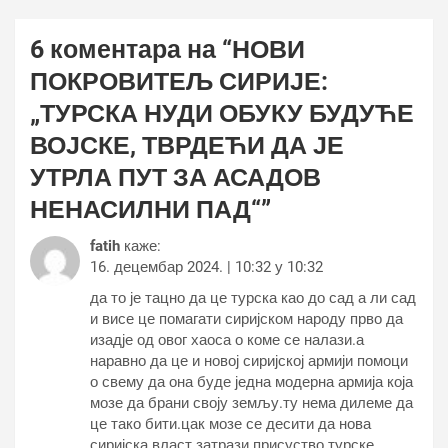
6 коментара на “
НОВИ
ПОКРОВИТЕЉ СИРИЈЕ:
„ТУРСКА НУДИ ОБУКУ БУДУЋЕ
ВОЈСКЕ, ТВРДЕЋИ ДА ЈЕ
УТРЛА ПУТ ЗА АСАДОВ
НЕНАСИЛНИ ПАД“
”
fatih
каже:
16. децембар 2024. | 10:32 у 10:32
да то је тацно да це турска као до сад а ли сад
и висе це помагати сиријском народу прво да
изадје од овог хаоса о коме се налази.а
наравно да це и новој сиријској армији помоци
о свему да она буде једна модерна армија која
мозе да брани своју земљу.ту нема дилеме да
це тако бити.цак мозе се десити да нова
сиријска власт затрази присуство турске