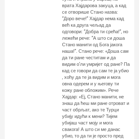
врата Хајдарова закуца, а кад
се отворише Стано назва:
”Доро вече!” Хајдар нема кад
већ ка друга чељад да
одговори: ”Добра ти срећа!”, но
лежећи рече: ”А што си доша
Стано манити од Бога јакога
наша!”. Стано рече: «Доша сам
да ти ране честитам и да
видим о’ли умријет од ране? Па
кад се говори да сам те ја убио
, хоћу да те ја видим и мога
овна одерем и у његову ти
кожу ране обложим». Рече
Хајдар: «Еј, Стано манити, не
знаш да ћеш ми ране отроват и
част обрљат, ако те Турци
убију идући к мени? Тијем
убијаш част моју и мога
свакога! А што си ме данас
убио, то да ти је просто пред