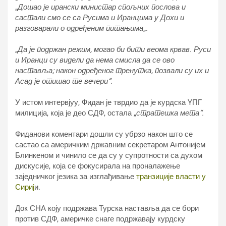
„
Дошао је ирански министар спољних послова и
састали смо се са Русима и Иранцима у Дохи и
разговарали о одређеним питањима
„.
„
Да је подржан режим, могао би бити веома крвав. Руси
и Иранци су видели да нема смисла да се ово
наставља; након одређеног тренутка, позвали су их и
Асад је отишао те вечери“
.
У истом интервјуу, Фидан је тврдио да је курдска YПГ
милиција, која је део СДФ, остала „
стратешка мета“.
Фиданови коментари дошли су убрзо након што се
састао са америчким државним секретаром Антонијем
Блинкеном и чинило се да су у супротности са духом
дискусије, која се фокусирала на проналажење
заједничког језика за изглађивање
транзиције власти у
Сириј
и.
Док СНА коју подржава Турска наставља да се бори
против СДФ, америчке снаге подржавају курдску