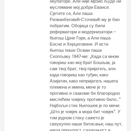
окупаторе. Али није мрзио људе ни
муслимане мој добри Евансе.
Сјетите се, Али паша
Ризванбеговић-Сточевић му је био
побратим. Обојица су били
реформатори и модернизатори –
Његош Црне Горе, а Али паша
Босне и Херцеговине. И исти
Његош пише Осман паши
Скопљаку 1847-ме: „Када са мном
говориш као мој брат Бошњак, ја
сам твој брат, твој пријатељ, али
када говориш као туђин, како
Азијатин, како непријатељ нашега
племена и имена, мене је то
противно и свакоме би благородно
мислећем човјеку противно било…“
Најбољи стих Његошев је по мени:
„Што је човјек а мора бит човјек“. У
том једном стиху сажето је
свеукупно наше битисање, наш пут,
наша прошлост, садашњост и