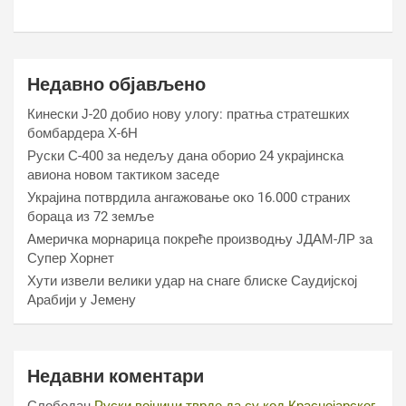
Недавно објављено
Кинески Ј-20 добио нову улогу: пратња стратешких
бомбардера Х-6Н
Руски С-400 за недељу дана оборио 24 украјинска
авиона новом тактиком заседе
Украјина потврдила ангажовање око 16.000 страних
бораца из 72 земље
Америчка морнарица покреће производњу ЈДАМ-ЛР за
Супер Хорнет
Хути извели велики удар на снаге блиске Саудијској
Арабији у Јемену
Недавни коментари