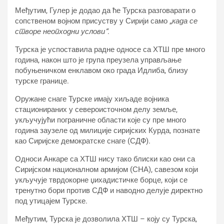
Међутим, Гулер је додао да ће Турска разговарати о
сопственом војном присуству у Сирији само „
када се
створе неопходни услови“
.
Турска је успоставила радне односе са ХТШ пре много
година, након што је група преузела управљање
побуњеничком енклавом око града Идлиба, близу
турске границе.
Оружане снаге Турске имају хиљаде војника
стационираних у североисточном делу земље,
укључујући пограничне области које су пре много
година заузеле од милиције сиријских Курда, познате
као Сиријске демократске снаге (СДФ).
Односи Анкаре са ХТШ нису тако блиски као они са
Сиријском националном армијом (СНА), савезом који
укључује тврдокорне џихадистичке борце, који се
тренутно бори против СДФ и наводно делује директно
под утицајем Турске.
Међутим, Турска је дозволила ХТШ – коју су Турска,