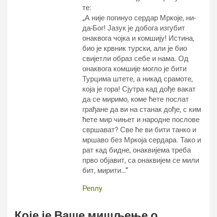
те:
„А није погинуо сердар Мркоје, ни-
да-Бог! Јазук је добога изгубит
онаквога чојка и комшију! Истина,
био је крвник турски, али је био
свијетли образ себе и нама. Од
онаквога комшије могло је бити
Турцима штете, а никад срамоте,
која је гора! Сјутра кад дође вакат
да се миримо, коме ћете послат
грађане да ви на станак дође, с ким
ћете мир чињет и народне послове
свршават? Све ће ви бити танко и
мршаво без Мркоја сердара. Тако и
рат кад бидне, онаквијема треба
прво објавит, са онаквијем се мили
бит, мирити…“
Реплy
Које је Ваше мишљење о