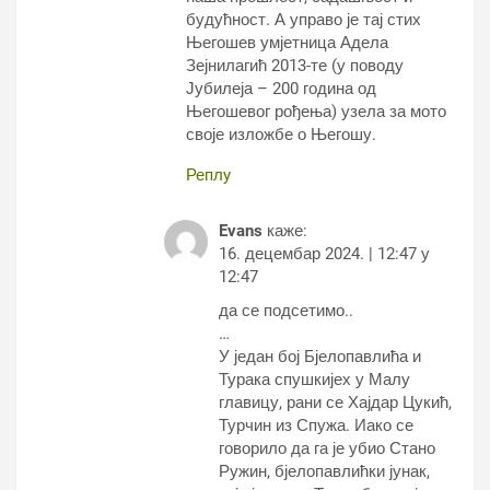
будућност. А управо је тај стих
Његошев умјетница Адела
Зејнилагић 2013-те (у поводу
Јубилеја – 200 година од
Његошевог рођења) узела за мото
своје изложбе о Његошу.
Реплy
Evans
каже:
16. децембар 2024. | 12:47 у
12:47
да се подсетимо..
…
У један бој Бјелопавлића и
Турака спушкијех у Малу
главицу, рани се Хајдар Цукић,
Турчин из Спужа. Иако се
говорило да га је убио Стано
Ружин, бјелопавлићки јунак,