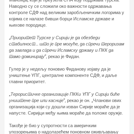
Манбиџа, који је преузела СНА коју подржава Турска.
Наводно су се сложили око важности одржавања
контроле СДФ над великим заробљеничким логорима у
којима се налазе бивши борци Исламске државе и
њихове породице.
„
Приоритет Турске у Сирији је да обезбеди
стабилност… што је пре могуће, да спречи тероризам
да завлада и да спречи Исламску државу и ПКК да
тамо доминирају
“, рекао је Фидан.
Гулер је у недељу поновио Фиданову изјаву да је
уништење YПГ, централне компоненте СДФ, и даље
главни приоритет.
„
Терористичке организације ПККи YПГ у Сирији биће
уништене пре или касније
“, рекао је он. „Чланови ових
организација који су дошли изван Сирије мораће да је
напусте. Сиријци међу њима мораће да положе оружје.
Такође је био у супротности са америчким
упозорењима о надолазећем поновном оживљавању