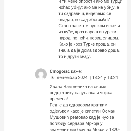
и ти мене опрости ако ме Турци
ноћас убију; ако ме не убију, а
ти оздравиш, виђећемо се
онадар; но сад збогом!» И
Стано запетом пушком искочи
из куће, кроз варош и турски
народ, по ноћи, невишелицом.
Како је кроз Турке проша, он
зна, а да је дома здраво доша,
то и други знају.
Crnogorac
каже:
16. децембар 2024. | 13:24 у 13:24
Хвала Вам велика на овоме
подсјетнику на јуначка и чојска
времена!
Ред је да одговорим кратким
одјељком како је капетан Осман
Мушовић реаговао кад је чуо за
погибију сердара Мркоја у
знаменитоме боју на Морачу 1820-