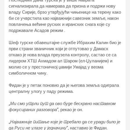
Последњих дана Турска је у више наврата
сигнализирала да намерава да призна и подржи нову
владу Сирије, брзо утврђујући чињенице на терену како
би се учврстила као најважнији савезник земље, након
повлачења већине руских и иранских снага које су
подржавале Асадов режим .
Шеф турске обавештајне службе Ибрахим Калин био је
први страни званичник који је отпутовао у Дамаск
откако је нова влада преузела контролу, састао се са
лидером ХТШ Ахмадом ал Шаром (ел-Џуланијем) и
молио се у престоничкој џамији Умајад у веома
симболичном чину.
Фидан је у петак поновио да је његова земља одиграла
централну улогу у паду режима.
„Ми смо утрли пут да ово буде бескрвно наставком
фокусираних разговора
“, рекао је он.
„
Најважније питање које је требало да се уради било је
да Руси не улазе у једначину
“, наставио је Фидан.