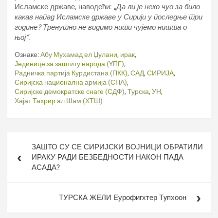
Исламске државе, наводећи: „
Да ли је неко чуо за било
какав напад Исламске државе у Сирији у последње три
године? Тренутно не видимо нити чујемо ништа о
њој“
.
Ознаке:
Абу Мухамад ел Џулани
,
ирак
,
Јединице за заштиту народа (YПГ)
,
Радничка партија Курдистана (ПКК)
,
САД
,
СИРИЈА
,
Сиријска национална армија (СНА)
,
Сиријске демократске снаге (СДФ)
,
Турска
,
УН
,
Хајат Тахрир ал Шам (ХТШ)
Кретање
ЗАШТО СУ СЕ СИРИЈСКИ ВОЈНИЦИ ОБРАТИЛИ
чланка
ИРАКУ РАДИ БЕЗБЕДНОСТИ НАКОН ПАДА
АСАДА?
ТУРСКА ЖЕЛИ Еурофигхтер Тyпхоон