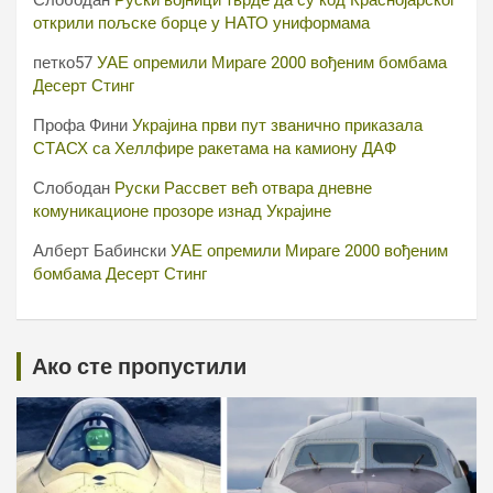
Слободан
Руски војници тврде да су код Краснојарског
открили пољске борце у НАТО униформама
петко57
УАЕ опремили Мираге 2000 вођеним бомбама
Десерт Стинг
Профа Фини
Украјина први пут званично приказала
СТАСХ са Хеллфире ракетама на камиону ДАФ
Слободан
Руски Рассвет већ отвара дневне
комуникационе прозоре изнад Украјине
Алберт Бабински
УАЕ опремили Мираге 2000 вођеним
бомбама Десерт Стинг
Ако сте пропустили