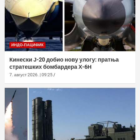
ИНДО-ПАЦИФИК
Кинески Ј-20 добио нову улогу: пратња
стратешких бомбардера Х-6Н
7. август 2026. | 09:25