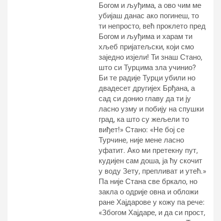
Богом и љуђима, а ово чим ме
убијаш данас ако погинеш, то
ти непросто, већ проклето пред
Богом и љуђима и харам ти
хљеб пријатељски, који смо
заједно изјели! Ти знаш Стано,
што си Турцима зла учинио?
Би те радије Турци убили но
двадесет другијех Брђана, а
сад си донио главу да ти ју
ласно узму и побију на спушки
град, ка што су жељели то
виђет!» Стано: «Не бој се
Турчине, није мене ласно
уфатит. Ако ми претекну пут,
кудијен сам доша, ја ћу скочит
у воду Зету, препливат и утећ.»
Па није Стана све бркало, но
закла о одрије овна и обложи
ране Хајдарове у кожу па рече:
«Збогом Хајдаре, и да си прост,