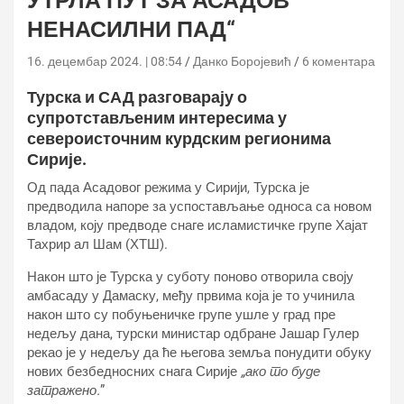
УТРЛА ПУТ ЗА АСАДОВ
НЕНАСИЛНИ ПАД“
16. децембар 2024. | 08:54
Данко Боројевић
6 коментара
Турска и САД разговарају о
супротстављеним интересима у
североисточним курдским регионима
Сирије.
Од пада Асадовог режима у Сирији, Турска је
предводила напоре за успостављање односа са новом
владом, коју предводе снаге исламистичке групе Хајат
Тахрир ал Шам (ХТШ).
Након што је Турска у суботу поново отворила своју
амбасаду у Дамаску, међу првима која је то учинила
након што су побуњеничке групе ушле у град пре
недељу дана, турски министар одбране Јашар Гулер
рекао је у недељу да ће његова земља понудити обуку
нових безбедносних снага Сирије
„ако то буде
затражено.
”