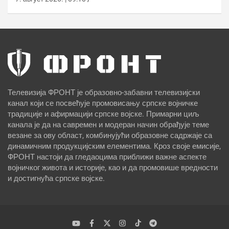
Телевизија ФРОНТ је образовно-забавни телевизијски
канал који се посвећује промовисању српске војничке
традиције и афирмацији српске војске. Примарни циљ
канала је да на савремен и модеран начин обрађује теме
везане за ову област, комбинујући образовне садржаје са
динамичним продукцијским елементима. Кроз своје емисије,
ФРОНТ настоји да гледаоцима приближи важне аспекте
војничког живота и историје, као и да промовише вредности
и достигнућа српске војске.