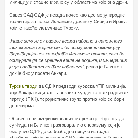
милицију и стациониране су у областима које она држи.
Савез САД-СДФ је некада почео као део међународне
коалиције за пораз Исламске државе у Сирији и Ираку,
који је такође укључивао Турску.
„
Наше земље су радиле веома напорно и дале много
током много година како би осигурале елиминацију
територијалног калифата Исламске државе, како би
осигурале да се претња више не подиже, и императив
је да наставимо са тим напорима“
, рекао је Блинкен
док је био у посети Анкари.
Турска тврди
да СДФ предводи курдска YПГ милиција,
коју Анкара види као савезника Курдистанске радничке
партије (ПКК), терористичке групе против које се бори
деценијама.
Обавештени амерички званичник рекао је Ројтерсу да
су Фидан и Блинкен разговарали о споразуму који је
омогућио СДФ да се безбедно повуче из града