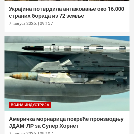
Украјина потврдила ангажовање око 16.000
страних бораца из 72 земље
7. август 2026. | 09:15
ВОЈНА ИНДУСТРИЈА
Америчка морнарица покреће производњу
ЈДАМ-ЛР за Супер Хорнет
7. август 2026. | 09:10