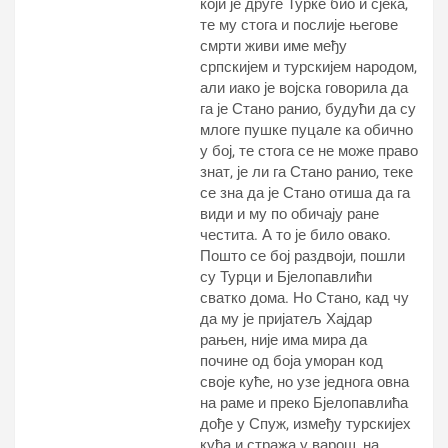
који је друге Турке био и сјека,
те му стога и послије његове
смрти живи име међу
српскијем и турскијем народом,
али иако је војска говорила да
га је Стано ранио, будући да су
млоге пушке пуцале ка обично
у бој, те стога се не може право
знат, је ли га Стано ранио, теке
се зна да је Стано отиша да га
види и му по обичају ране
честита. А то је било овако.
Пошто се бој раздвоји, пошли
су Турци и Бјелопавлићи
сватко дома. Но Стано, кад чу
да му је пријатељ Хајдар
рањен, није има мира да
почине од боја уморан код
своје куће, но узе једнога овна
на раме и преко Бјелопавлића
дође у Спуж, између турскијех
кућа и стража у варош, на