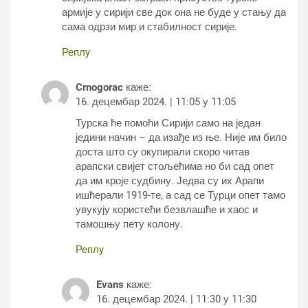
армије у сирији све док она не буде у стању да
сама одрзи мир и стабилност сирије.
Реплy
Crnogorac
каже:
16. децембар 2024. | 11:05 у 11:05
Турска ће помоћи Сирији само на један
једини начин – да изађе из ње. Није им било
доста што су окупирали скоро читав
арапски свијет стољећима но би сад опет
да им кроје судбину. Једва су их Арапи
ишћерали 1919-те, а сад се Турци опет тамо
увукују користећи безвлашће и хаос и
тамошњу пету колону.
Реплy
Evans
каже:
16. децембар 2024. | 11:30 у 11:30