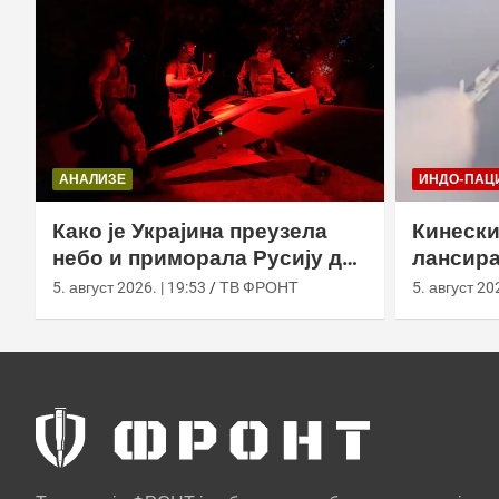
АНАЛИЗЕ
ИНДО-ПАЦ
Како је Украјина преузела
Кинески
небо и приморала Русију да
лансира
мења оружје
ваздух 
5. август 2026. | 19:53
ТВ ФРОНТ
5. август 202