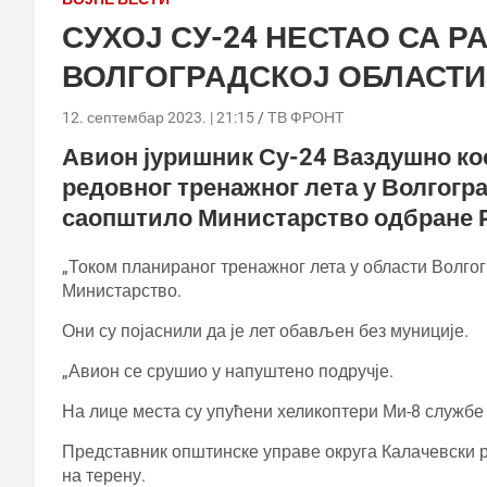
СУХОЈ СУ-24 НЕСТАО СА Р
ВОЛГОГРАДСКОЈ ОБЛАСТИ
12. септембар 2023. | 21:15
ТВ ФРОНТ
Авион јуришник Су-24 Ваздушно ко
редовног тренажног лета у Волгогра
саопштило Министарство одбране 
„Током планираног тренажног лета у области Волгог
Министарство.
Они су појаснили да је лет обављен без муниције.
„Авион се срушио у напуштено подручје.
На лице места су упућени хеликоптери Ми-8 службе 
Представник општинске управе округа Калачевски ре
на терену.