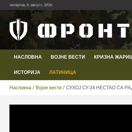
Скип
четвртак, 6. август, 2026.
то
цонтент
Први војни канал у Србији
Телевизија ФРОНТ
НАСЛОВНА
ВОЈНЕ ВЕСТИ
КРИЗНА ЖАРИ
ИСТОРИЈА
ЛАТИНИЦА
Насловна
Војне вести
СУХОЈ СУ-24 НЕСТАО СА Р