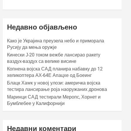
Недавно објављено
Како је Украјина преузела небо и приморала
Русију да мења оружје
Кинески Ј-20 током вежбе лансирао ракету
ваздух-ваздух са велике висине
Копнена војска САД планира набавку до 12
хеликоптера АХ-64Е Апацхе од Боеинг
Блацк Хаwк у новој улози: америчка војска
тестира лансирање роја наоружаних дронова
Маринци САД тестирали Меропс, Хорнет и
Бумблебее у Калифорнији
Недавни коментари