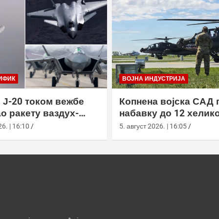
ИФИК
ВОЈНА ИНДУСТРИЈА
 Ј-20 током вежбе
Копнена војска САД 
о ракету ваздух-
набавку до 12 хелик
са велике висине
АХ-64Е Апацхе од Бо
6. | 16:10
5. август 2026. | 16:05