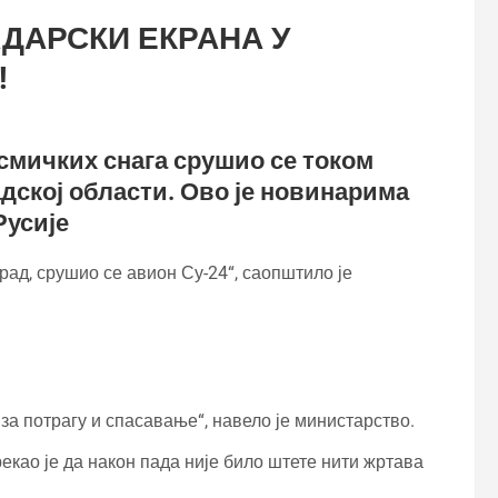
АДАРСКИ ЕКРАНА У
!
смичких снага срушио се током
дској области. Ово је новинарима
Русије
рад, срушио се авион Су-24“, саопштило је
за потрагу и спасавање“, навело је министарство.
као је да након пада није било штете нити жртава