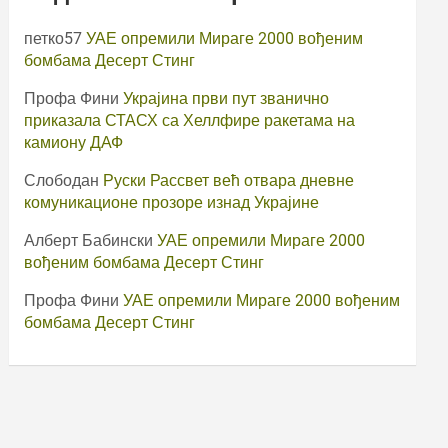
петко57
УАЕ опремили Мираге 2000 вођеним
бомбама Десерт Стинг
Профа Фини
Украјина први пут званично
приказала СТАСХ са Хеллфире ракетама на
камиону ДАФ
Слободан
Руски Рассвет већ отвара дневне
комуникационе прозоре изнад Украјине
Алберт Бабински
УАЕ опремили Мираге 2000
вођеним бомбама Десерт Стинг
Профа Фини
УАЕ опремили Мираге 2000 вођеним
бомбама Десерт Стинг