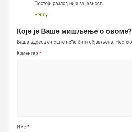
Постоји разлог, није за јавност.
Реплy
Које је Ваше мишљење о овоме?
Ваша адреса е-поште неће бити објављена.
Неопхо
Коментар
*
Име
*