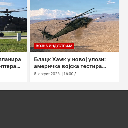
ВОЈНА ИНДУСТРИЈА
планира
Блацк Хаwк у новој улози:
оптера
америчка војска тестира
еинг
лансирање роја наоружаних
5. август 2026. | 16:00
дронова