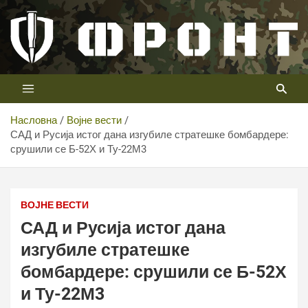
Скип
то
цонтент
Први војни канал у Србији
Телевизија ФРОНТ
Насловна
Војне вести
САД и Русија истог дана изгубиле стратешке бомбардере:
срушили се Б-52Х и Ту-22М3
САД и Русија истог дана изгубиле стратешке
бомбардере: срушили се Б-52Х и Ту-22М3
ВОЈНЕ ВЕСТИ
САД и Русија истог дана
изгубиле стратешке
бомбардере: срушили се Б-52Х
и Ту-22М3