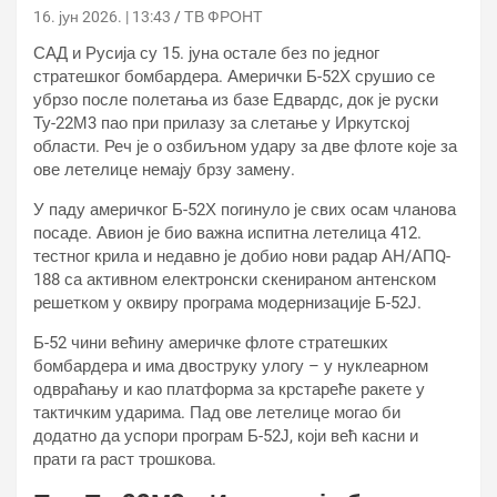
16. јун 2026. | 13:43
ТВ ФРОНТ
САД и Русија су 15. јуна остале без по једног
стратешког бомбардера. Амерички Б-52Х срушио се
убрзо после полетања из базе Едвардс, док је руски
Ту-22М3 пао при прилазу за слетање у Иркутској
области. Реч је о озбиљном удару за две флоте које за
ове летелице немају брзу замену.
У паду америчког Б-52Х погинуло је свих осам чланова
посаде. Авион је био важна испитна летелица 412.
тестног крила и недавно је добио нови радар АН/АПQ-
188 са активном електронски скенираном антенском
решетком у оквиру програма модернизације Б-52Ј.
Б-52 чини већину америчке флоте стратешких
бомбардера и има двоструку улогу – у нуклеарном
одвраћању и као платформа за крстареће ракете у
тактичким ударима. Пад ове летелице могао би
додатно да успори програм Б-52Ј, који већ касни и
прати га раст трошкова.