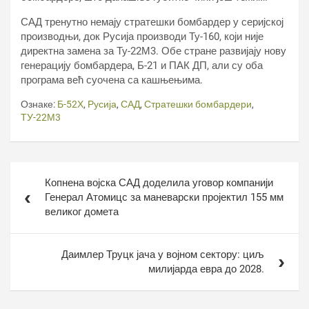
САД тренутно немају стратешки бомбардер у серијској
производњи, док Русија производи Ту-160, који није
директна замена за Ту-22М3. Обе стране развијају нову
генерацију бомбардера, Б-21 и ПАК ДП, али су оба
програма већ суочена са кашњењима.
Ознаке:
Б-52Х
,
Русија
,
САД
,
Стратешки бомбардери
,
ТУ-22М3
Кретање
Копнена војска САД доделила уговор компанији
чланка
Генерал Атомицс за маневарски пројектил 155 мм
великог домета
Даимлер Труцк јача у војном сектору: циљ
милијарда евра до 2028.