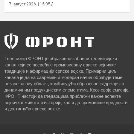
7. август 2026. | 15:05
Телевизија ФРОНТ је образовно-забавни телевизијски
канал који се посвећује промовисању српске војничке
традиције и афирмацији српске војске. Примарни циљ
канала је да на савремен и модеран начин обрађује теме
везане за ову област, комбинујући образовне садржаје са
динамичним продукцијским елементима. Кроз своје емисије,
ФРОНТ настоји да гледаоцима приближи важне аспекте
војничког живота и историје, као и да промовише вредности
и достигнућа српске војске.