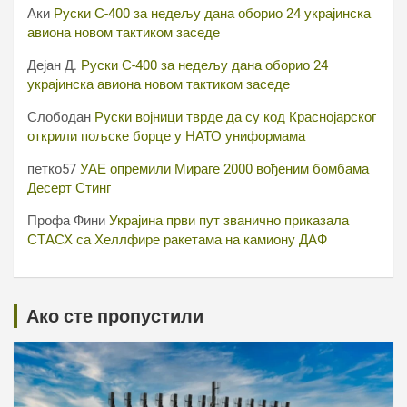
Аки
Руски С-400 за недељу дана оборио 24 украјинска
авиона новом тактиком заседе
Дејан Д.
Руски С-400 за недељу дана оборио 24
украјинска авиона новом тактиком заседе
Слободан
Руски војници тврде да су код Краснојарског
открили пољске борце у НАТО униформама
петко57
УАЕ опремили Мираге 2000 вођеним бомбама
Десерт Стинг
Профа Фини
Украјина први пут званично приказала
СТАСХ са Хеллфире ракетама на камиону ДАФ
Ако сте пропустили