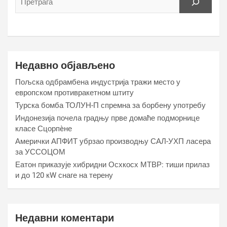
Недавно објављено
Пољска одбрамбена индустрија тражи место у
европском противракетном штиту
Турска бомба ТОЛУН-П спремна за борбену употребу
Индонезија почела градњу прве домаће подморнице
класе Сцорпèне
Амерички АПФИТ убрзао производњу САЛ-УХП ласера
за УССОЦОМ
Еатон приказује хибридни Осхкосх МТВР: тиши прилаз
и до 120 кW снаге на терену
Недавни коментари