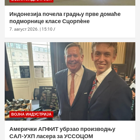
Индонезија почела градњу прве домаће
подморнице класе Сцорпèне
7. август 2026. | 15:10
ВОЈНА ИНДУСТРИЈА
Амерички АПФИТ убрзао производњу
САЛ-УХП ласера за УССОЦОМ