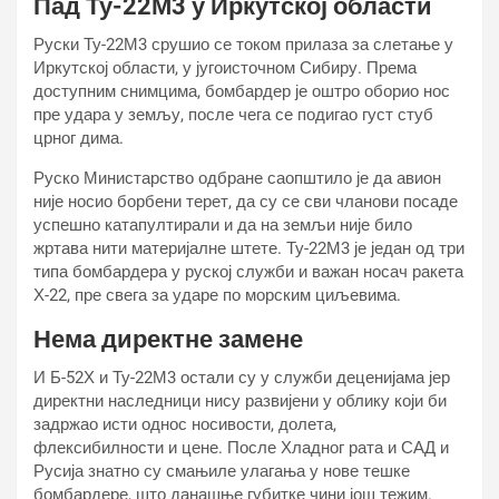
Пад Ту-22М3 у Иркутској области
Руски Ту-22М3 срушио се током прилаза за слетање у
Иркутској области, у југоисточном Сибиру. Према
доступним снимцима, бомбардер је оштро оборио нос
пре удара у земљу, после чега се подигао густ стуб
црног дима.
Руско Министарство одбране саопштило је да авион
није носио борбени терет, да су се сви чланови посаде
успешно катапултирали и да на земљи није било
жртава нити материјалне штете. Ту-22М3 је један од три
типа бомбардера у руској служби и важан носач ракета
Х-22, пре свега за ударе по морским циљевима.
Нема директне замене
И Б-52Х и Ту-22М3 остали су у служби деценијама јер
директни наследници нису развијени у облику који би
задржао исти однос носивости, долета,
флексибилности и цене. После Хладног рата и САД и
Русија знатно су смањиле улагања у нове тешке
бомбардере, што данашње губитке чини још тежим.