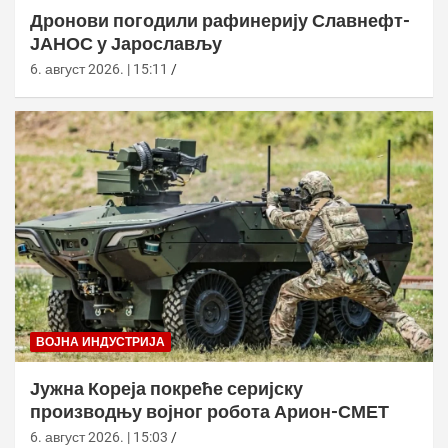
Дронови погодили рафинерију Славнефт-
ЈАНОС у Јарослављу
6. август 2026. | 15:11
ВОЈНА ИНДУСТРИЈА
Јужна Кореја покреће серијску
производњу војног робота Арион-СМЕТ
6. август 2026. | 15:03