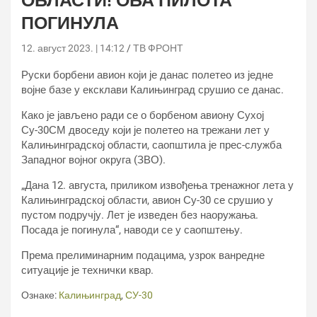
ОБЛАСТИ! ОБА ПИЛОТА
ПОГИНУЛА
12. август 2023. | 14:12
ТВ ФРОНТ
Руски борбени авион који је данас полетео из једне
војне базе у ексклави Калињинград срушио се данас.
Како је јављено ради се о борбеном авиону Сухој
Су-30СМ двоседу који је полетео на трежани лет у
Калињинградској области, саопштила је прес-служба
Западног војног округа (ЗВО).
„Дана 12. августа, приликом извођења тренажног лета у
Калињинградској области, авион Су-30 се срушио у
пустом подручју. Лет је изведен без наоружања.
Посада је погинула“, наводи се у саопштењу.
Према прелиминарним подацима, узрок ванредне
ситуације је технички квар.
Ознаке:
Калињинград
,
СУ-30