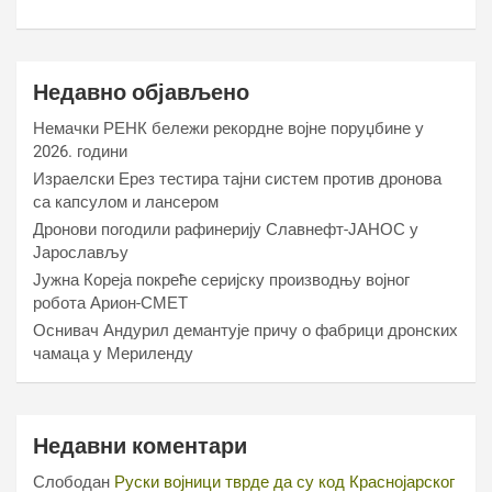
Недавно објављено
Немачки РЕНК бележи рекордне војне поруџбине у
2026. години
Израелски Ерез тестира тајни систем против дронова
са капсулом и лансером
Дронови погодили рафинерију Славнефт-ЈАНОС у
Јарослављу
Јужна Кореја покреће серијску производњу војног
робота Арион-СМЕТ
Оснивач Андурил демантује причу о фабрици дронских
чамаца у Мериленду
Недавни коментари
Слободан
Руски војници тврде да су код Краснојарског