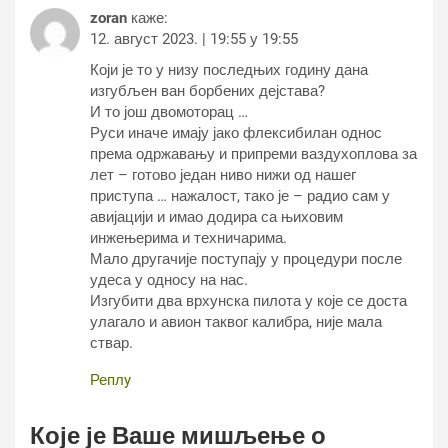
zoran
каже:
12. август 2023. | 19:55 у 19:55
Који је то у низу последњих годину дана
изгубљен ван борбених дејстава?
И то још двомоторац …
Руси иначе имају јако флексибилан однос
према одржавању и припреми ваздухоплова за
лет – готово један ниво нижи од нашег
приступа … нажалост, тако је – радио сам у
авијацији и имао додира са њиховим
инжењерима и техничарима.
Мало другачије поступају у процедури после
удеса у односу на нас.
Изгубити два врхунска пилота у које се доста
улагало и авион таквог калибра, није мала
ствар.
Реплy
Које је Ваше мишљење о