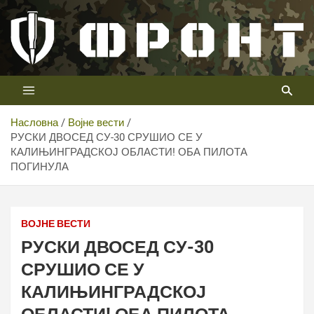
Скип
то
цонтент
Први војни канал у Србији
Телевизија ФРОНТ
Насловна
Војне вести
РУСКИ ДВОСЕД СУ-30 СРУШИО СЕ У
КАЛИЊИНГРАДСКОЈ ОБЛАСТИ! ОБА ПИЛОТА
ПОГИНУЛА
ВОЈНЕ ВЕСТИ
РУСКИ ДВОСЕД СУ-30
СРУШИО СЕ У
КАЛИЊИНГРАДСКОЈ