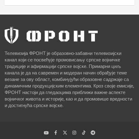
Телевизија ФРОНТ је образовно-забавни телевизијски
канал који се посвећује промовисању српске војничке
традиције и афирмацији српске војске. Примарни циљ
канала је да на савремен и модеран начин обрађује теме
везане за ову област, комбинујући образовне садржаје са
динамичним продукцијским елементима. Кроз своје емисије,
ФРОНТ настоји да гледаоцима приближи важне аспекте
војничког живота и историје, као и да промовише вредности
и достигнућа српске војске.