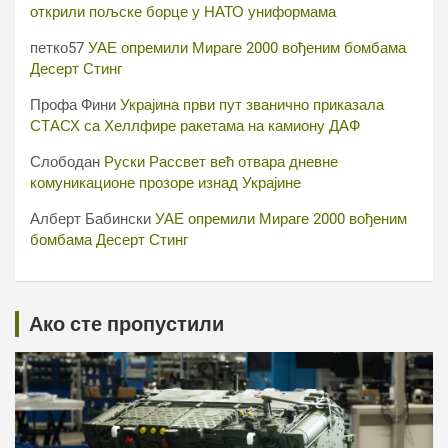
открили пољске борце у НАТО униформама
петко57
УАЕ опремили Мираге 2000 вођеним бомбама
Десерт Стинг
Профа Фини
Украјина први пут званично приказала
СТАСХ са Хеллфире ракетама на камиону ДАФ
Слободан
Руски Рассвет већ отвара дневне
комуникационе прозоре изнад Украјине
Алберт Бабински
УАЕ опремили Мираге 2000 вођеним
бомбама Десерт Стинг
Ако сте пропустили