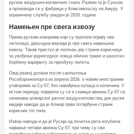
руских ваздушно-космичких снага. Развио га је Сукхои,
а производи се у фабрици у Комсомољску на Амуру. У
ограничену службу уведен је 2020. године.
Намењен пре свега извозу
Према руским изворима који су пратили појаву ове
летелице, двоседна верзија је пре свега намењена
извозу. Такав приступ је логичан, јер страни корисници
за увођење једноседног ловца обично траже и школско-
борбену варијанту за преобуку пилота.
Овај развој долази после саопштења
Рособоронеxпорта из априла 2026. о новим иностраним
уговорима за Су-57, без навођења купаца и количина. У
истом периоду појавили су се и снимци авиона Су-57 са
ознакама алжирског ратног ваздухопловства, док руски
медији наводе да је Алжир први потврђени страни
корисник тог типа.
Извор наводи и да је Русија од почетка рата изгубила
најмање четири авиона Су-57, при чему су сви