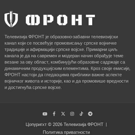
Телевизија ФРОНТ је образовно-забавни телевизијски
канал који се посвећује промовисању српске војничке
традиције и афирмацији српске војске. Примарни циљ
канала је да на савремен и модеран начин обрађује теме
везане за ову област, комбинујући образовне садржаје са
динамичним продукцијским елементима. Кроз своје емисије,
ФРОНТ настоји да гледаоцима приближи важне аспекте
војничког живота и историје, као и да промовише вредности
и достигнућа српске војске.
Цопyригхт © 2026
Телевизија ФРОНТ
Политика приватности