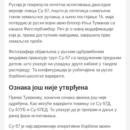
Русија је покренула почетна испитивања двоседне
верзије ловца Су-57, пошто је летелица снимљена
током земаљског рулања, а њено постојање 16. маја
потврдио је руски војни авио-блогер Иља Туманов са
канала Фигхтербомбер. Реч је о новој модификацији
која је, према доступним наводима, завршила прве
земаљске пробе.
Фотографија објављена у руским одбрамбеним
медијима приказује труп Су-57 са продуженим предњим
делом, што указује на уградњу друге кабине у тандем
распореду. Та конфигурација је уобичајена за руске
борбено-школске варијанте.
Ознака још није утврђена
Према Туманову, коначна ознака авиона још није
одређена. Као могуће варијанте помињу се Су-57Д,
Су-57УБ и Су-57ЕД. То указује да је програм и даље у
раној фази испитивања.
Су-57 је најсавременији оперативни борбени авион