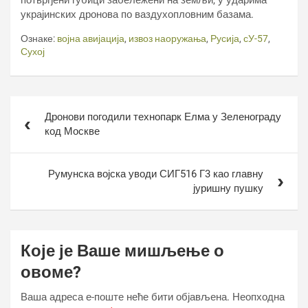
потврђени губици забележени на земљи, у ударима
украјинских дронова по ваздухопловним базама.
Ознаке:
војна авијација
,
извоз наоружања
,
Русија
,
сУ-57
,
Сухој
Кретање
Дронови погодили технопарк Елма у Зеленограду
чланка
код Москве
Румунска војска уводи СИГ516 Г3 као главну
јуришну пушку
Које је Ваше мишљење о
овоме?
Ваша адреса е-поште неће бити објављена.
Неопходна