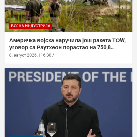
ВОЈНА ИНДУСТРИЈА
Америчка војска наручила још ракета ТОW,
уговор са Раyтхеон порастао на 750,8
милиона долара
8. август 2026. | 16:30