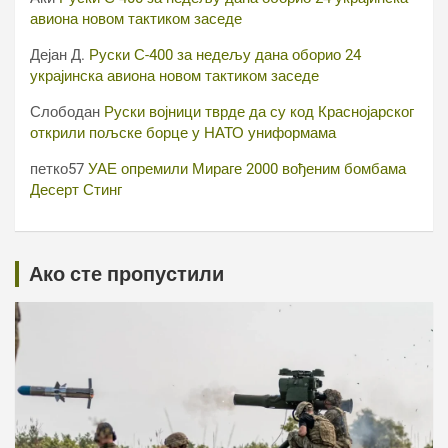
авиона новом тактиком заседе
Дејан Д.
Руски С-400 за недељу дана оборио 24
украјинска авиона новом тактиком заседе
Слободан
Руски војници тврде да су код Краснојарског
открили пољске борце у НАТО униформама
петко57
УАЕ опремили Мираге 2000 вођеним бомбама
Десерт Стинг
Ако сте пропустили