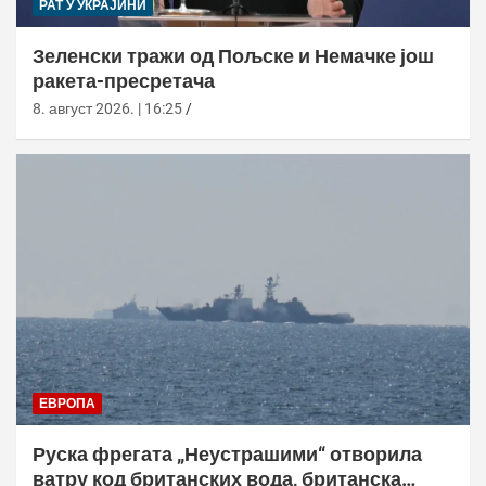
РАТ У УКРАЈИНИ
Зеленски тражи од Пољске и Немачке још
ракета-пресретача
8. август 2026. | 16:25
ЕВРОПА
Руска фрегата „Неустрашими“ отворила
ватру код британских вода, британска