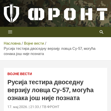
Скип
то
цонтент
Први војни канал у Србији
Телевизија ФРОНТ
Насловна
Војне вести
Русија тестира двоседну верзију ловца Су-57, могућа
ознака још није позната
Русија тестира двоседну верзију ловца Су-57, могућа
ознака још није позната
ВОЈНЕ ВЕСТИ
Русија тестира двоседну
верзију ловца Су-57, могућа
ознака још није позната
17. мај 2026. | 21:33
ТВ ФРОНТ