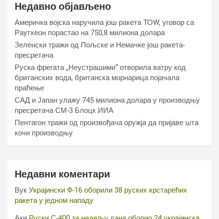
Недавно објављено
Америчка војска наручила још ракета ТОW, уговор са
Раyтхеон порастао на 750,8 милиона долара
Зеленски тражи од Пољске и Немачке још ракета-
пресретача
Руска фрегата „Неустрашими“ отворила ватру код
британских вода, британска морнарица појачала
праћење
САД и Јапан улажу 745 милиона долара у производњу
пресретача СМ-3 Блоцк ИИА
Пентагон тражи од произвођача оружја да пријаве шта
кочи производњу
Недавни коментари
Вук
Украјински Ф-16 оборили 38 руских крстарећих
ракета у једном нападу
Аки
Руски С-400 за недељу дана оборио 24 украјинска