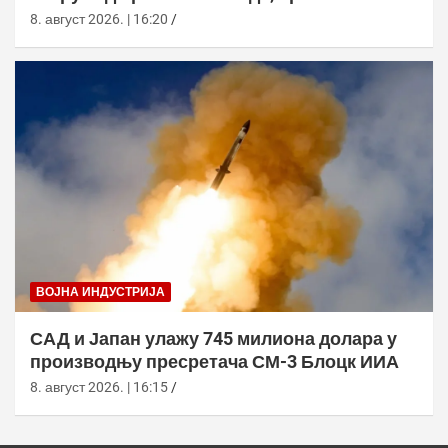
морнарица појачала праћење
8. август 2026. | 16:20
ВОЈНА ИНДУСТРИЈА
САД и Јапан улажу 745 милиона долара у
производњу пресретача СМ-3 Блоцк ИИА
8. август 2026. | 16:15