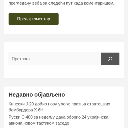
прегледачу веба за следећи пут када коментаришем.
Недавно објављено
Кинески Ј-20 добио нову улогу: пратња стратешких
бомбардера Х-6Н
Руски С-400 за недељу дана оборио 24 украјинска
авиона новом тактиком заседе