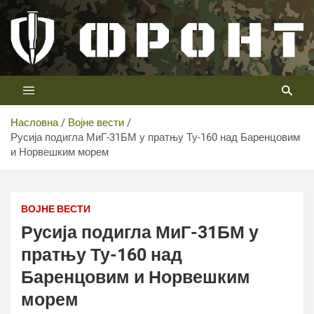
Скип
то
цонтент
Први војни канал у Србији
Телевизија ФРОНТ
Насловна
Војне вести
Русија подигла МиГ-31БМ у пратњу Ту-160 над Баренцовим
и Норвешким морем
Русија подигла МиГ-31БМ у пратњу Ту-160 над
Баренцовим и Норвешким морем
ВОЈНЕ ВЕСТИ
Русија подигла МиГ-31БМ у
пратњу Ту-160 над
Баренцовим и Норвешким
морем