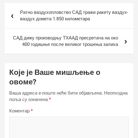
Кретање
Ратно ваздухопловство САД тражи ракету ваздух-
чланка
ваздух домета 1.850 километара
САД дижу производњу ТХААД пресретача на око
400 годишње после великог трошења залиха
Које је Ваше мишљење о
овоме?
Ваша адреса е-поште неће бити објављена.
Неопходна
поља су означена
*
Коментар
*