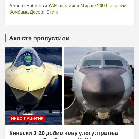
Алберт Бабински
УАЕ опремили Мираге 2000 вођеним
бомбама Десерт Стинг
Ако сте пропустили
ИНДО-ПАЦИФИК
Кинески Ј-20 добио нову улогу: пратња