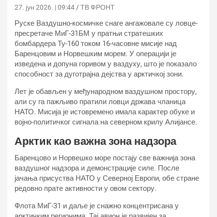
27. јун 2026. | 09:44
ТВ ФРОНТ
Руске Ваздушно-космичке снаге ангажовале су ловце-
пресретаче МиГ-31БМ у пратњи стратешких
бомбардера Ту-160 током 16-часовне мисије над
Баренцовим и Норвешким морем. У операцији је
изведена и допуна горивом у ваздуху, што је показало
способност за дуготрајна дејства у арктичкој зони.
Лет је обављен у међународном ваздушном простору,
али су га пажљиво пратили ловци држава чланица
НАТО. Мисија је истовремено имала карактер обуке и
војно-политичког сигнала на северном крилу Алијансе.
Арктик као важна зона надзора
Баренцово и Норвешко море постају све важнија зона
ваздушног надзора и демонстрације силе. После
јачања присуства НАТО у Северној Европи, обе стране
редовно прате активности у овом сектору.
Флота МиГ-31 и даље је снажно концентрисана у
арктичким регионима. Тај авион је развијен за