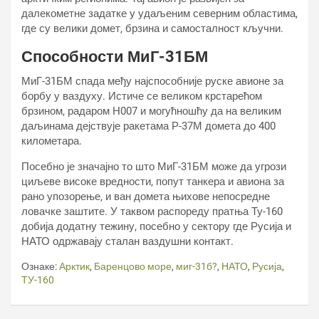
далекометне задатке у удаљеним северним областима,
где су велики домет, брзина и самосталност кључни.
Способности МиГ-31БМ
МиГ-31БМ спада међу најспособније руске авионе за
борбу у ваздуху. Истиче се великом крстарећом
брзином, радаром Н007 и могућношћу да на великим
даљинама дејствује ракетама Р-37М домета до 400
километара.
Посебно је значајно то што МиГ-31БМ може да угрози
циљеве високе вредности, попут танкера и авиона за
рано упозорење, и ван домета њихове непосредне
ловачке заштите. У таквом распореду пратња Ту-160
добија додатну тежину, посебно у сектору где Русија и
НАТО одржавају сталан ваздушни контакт.
Ознаке:
Арктик
,
Баренцово море
,
миг-31б?
,
НАТО
,
Русија
,
ТУ-160