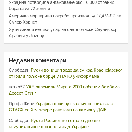
Украјина потврдила ангажовање око 16.000 страних
бораца из 72 земље
Америчка морнарица покреће производњу ЈДАМ-ЛР за
Супер Хорнет
Хути извели велики удар на снаге блиске Саудијској
Арабији у Јемену
Недавни коментари
Слободан
Руски војници тврде да су код Краснојарског
открили пољске борце у НАТО униформама
петко57
УАЕ опремили Мираге 2000 вођеним бомбама
Десерт Стинг
Профа Фини
Украјина први пут званично приказала
СТАСХ са Хеллфире ракетама на камиону ДАФ
Слободан
Руски Рассвет већ отвара дневне
комуникационе прозоре изнад Украјине