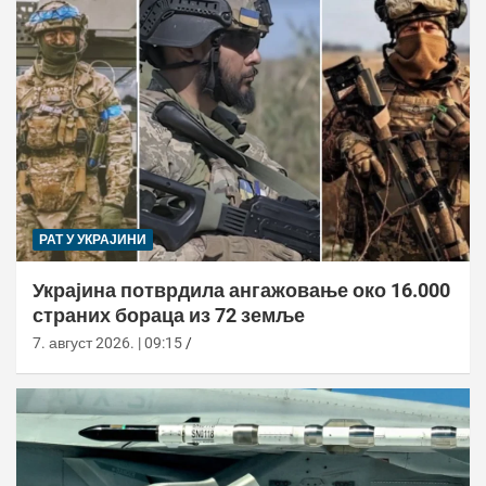
РАТ У УКРАЈИНИ
Украјина потврдила ангажовање око 16.000
страних бораца из 72 земље
7. август 2026. | 09:15