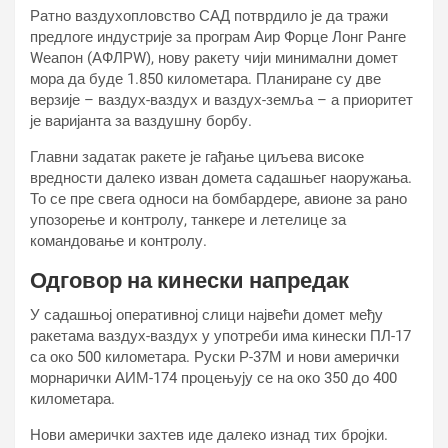
Ратно ваздухопловство САД потврдило је да тражи
предлоге индустрије за програм Аир Форце Лонг Ранге
Wеапон (АФЛРW), нову ракету чији минимални домет
мора да буде 1.850 километара. Планиране су две
верзије – ваздух-ваздух и ваздух-земља – а приоритет
је варијанта за ваздушну борбу.
Главни задатак ракете је гађање циљева високе
вредности далеко изван домета садашњег наоружања.
То се пре свега односи на бомбардере, авионе за рано
упозорење и контролу, танкере и летелице за
командовање и контролу.
Одговор на кинески напредак
У садашњој оперативној слици највећи домет међу
ракетама ваздух-ваздух у употреби има кинески ПЛ-17
са око 500 километара. Руски Р-37М и нови амерички
морнарички АИМ-174 процењују се на око 350 до 400
километара.
Нови амерички захтев иде далеко изнад тих бројки.