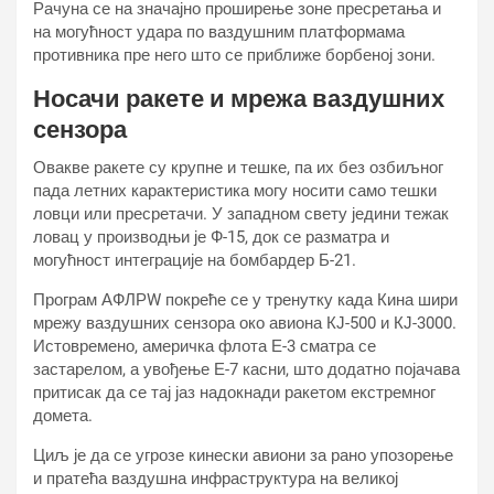
Рачуна се на значајно проширење зоне пресретања и
на могућност удара по ваздушним платформама
противника пре него што се приближе борбеној зони.
Носачи ракете и мрежа ваздушних
сензора
Овакве ракете су крупне и тешке, па их без озбиљног
пада летних карактеристика могу носити само тешки
ловци или пресретачи. У западном свету једини тежак
ловац у производњи је Ф-15, док се разматра и
могућност интеграције на бомбардер Б-21.
Програм АФЛРW покреће се у тренутку када Кина шири
мрежу ваздушних сензора око авиона КЈ-500 и КЈ-3000.
Истовремено, америчка флота Е-3 сматра се
застарелом, а увођење Е-7 касни, што додатно појачава
притисак да се тај јаз надокнади ракетом екстремног
домета.
Циљ је да се угрозе кинески авиони за рано упозорење
и пратећа ваздушна инфраструктура на великој