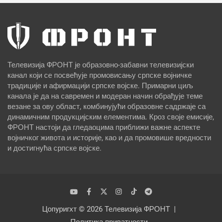
Телевизија ФРОНТ је образовно-забавни телевизијски
канал који се посвећује промовисању српске војничке
традиције и афирмацији српске војске. Примарни циљ
канала је да на савремен и модеран начин обрађује теме
везане за ову област, комбинујући образовне садржаје са
динамичним продукцијским елементима. Кроз своје емисије,
ФРОНТ настоји да гледаоцима приближи важне аспекте
војничког живота и историје, као и да промовише вредности
и достигнућа српске војске.
Цопyригхт © 2026
Телевизија ФРОНТ