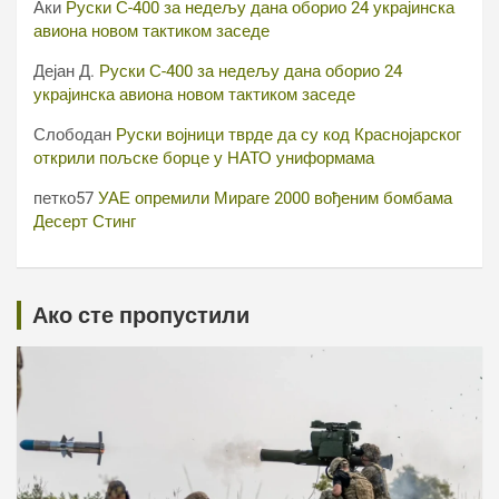
Аки
Руски С-400 за недељу дана оборио 24 украјинска
авиона новом тактиком заседе
Дејан Д.
Руски С-400 за недељу дана оборио 24
украјинска авиона новом тактиком заседе
Слободан
Руски војници тврде да су код Краснојарског
открили пољске борце у НАТО униформама
петко57
УАЕ опремили Мираге 2000 вођеним бомбама
Десерт Стинг
Ако сте пропустили