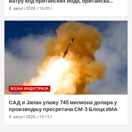
ватру код британских вода, британска
морнарица појачала праћење
8. август 2026. | 16:20
ВОЈНА ИНДУСТРИЈА
САД и Јапан улажу 745 милиона долара у
производњу пресретача СМ-3 Блоцк ИИА
8. август 2026. | 16:15