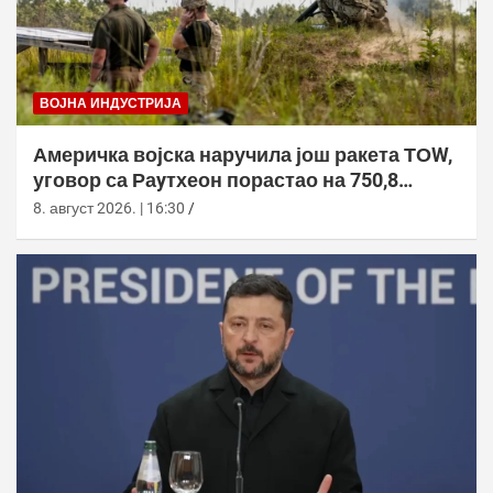
ВОЈНА ИНДУСТРИЈА
Америчка војска наручила још ракета ТОW,
уговор са Раyтхеон порастао на 750,8
милиона долара
8. август 2026. | 16:30