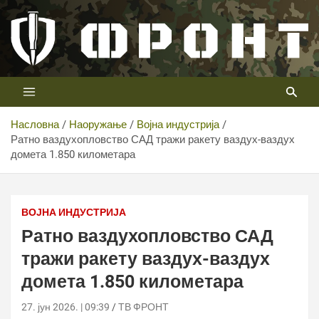
Скип
то
цонтент
Први војни канал у Србији
Телевизија ФРОНТ
Насловна
Наоружање
Војна индустрија
Ратно ваздухопловство САД тражи ракету ваздух-ваздух
домета 1.850 километара
Ратно ваздухопловство САД тражи ракету ваздух-
ваздух домета 1.850 километара
ВОЈНА ИНДУСТРИЈА
Ратно ваздухопловство САД
тражи ракету ваздух-ваздух
домета 1.850 километара
27. јун 2026. | 09:39
ТВ ФРОНТ