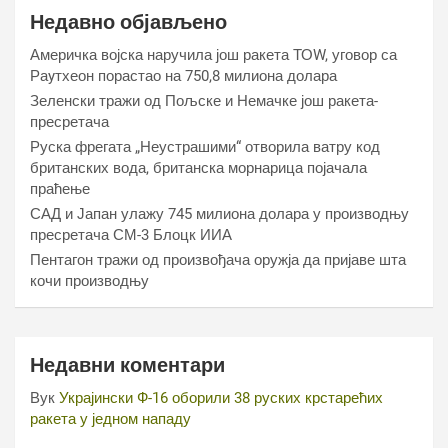
Недавно објављено
Америчка војска наручила још ракета ТОW, уговор са
Раyтхеон порастао на 750,8 милиона долара
Зеленски тражи од Пољске и Немачке још ракета-
пресретача
Руска фрегата „Неустрашими“ отворила ватру код
британских вода, британска морнарица појачала
праћење
САД и Јапан улажу 745 милиона долара у производњу
пресретача СМ-3 Блоцк ИИА
Пентагон тражи од произвођача оружја да пријаве шта
кочи производњу
Недавни коментари
Вук
Украјински Ф-16 оборили 38 руских крстарећих
ракета у једном нападу