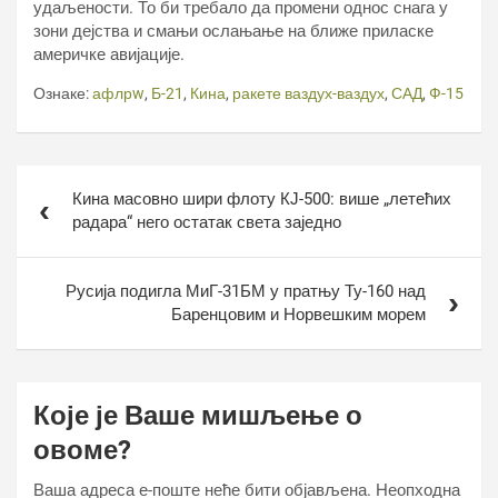
удаљености. То би требало да промени однос снага у
зони дејства и смањи ослањање на ближе приласке
америчке авијације.
Ознаке:
афлрw
,
Б-21
,
Кина
,
ракете ваздух-ваздух
,
САД
,
Ф-15
Кретање
Кина масовно шири флоту КЈ-500: више „летећих
чланка
радара“ него остатак света заједно
Русија подигла МиГ-31БМ у пратњу Ту-160 над
Баренцовим и Норвешким морем
Које је Ваше мишљење о
овоме?
Ваша адреса е-поште неће бити објављена.
Неопходна