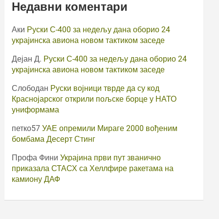
Недавни коментари
Аки
Руски С-400 за недељу дана оборио 24
украјинска авиона новом тактиком заседе
Дејан Д.
Руски С-400 за недељу дана оборио 24
украјинска авиона новом тактиком заседе
Слободан
Руски војници тврде да су код
Краснојарског открили пољске борце у НАТО
униформама
петко57
УАЕ опремили Мираге 2000 вођеним
бомбама Десерт Стинг
Профа Фини
Украјина први пут званично
приказала СТАСХ са Хеллфире ракетама на
камиону ДАФ