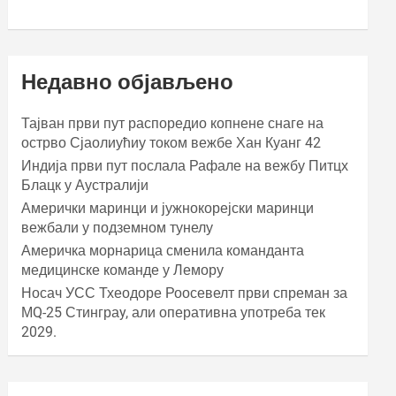
Недавно објављено
Тајван први пут распоредио копнене снаге на
острво Сјаолиућиу током вежбе Хан Куанг 42
Индија први пут послала Рафале на вежбу Питцх
Блацк у Аустралији
Амерички маринци и јужнокорејски маринци
вежбали у подземном тунелу
Америчка морнарица сменила команданта
медицинске команде у Лемору
Носач УСС Тхеодоре Роосевелт први спреман за
МQ-25 Стинграy, али оперативна употреба тек
2029.