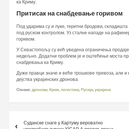
ка Криму.
Притисак на снабдевање горивом
Под ударима су и луке, теретни бродови, складишт
под руском контролом. Уз сталне нападе на рафине
горивом.
У Севастопољу су већ уведена ограничења продаје 
недељно. Додатни проблем је и оштећење моста пр
снабдевања ка Криму.
Дужи правци значе и веће трошкове превоза, али и
дејства украјинских дронова.
Ознаке:
дронови
,
Крим
,
логистика
,
Русија
,
украјина
Кретање
чланка
Суданске снаге у Картуму вероватно