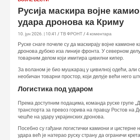
Русија маскира војне камио
удара дронова ка Криму
10. јун 2026. | 10:41
ТВ ФРОНТ
4 коментара
Руске снаге почеле су да маскирају војне камионе к
дронова дубоко иза линије фронта. У северном делу
товарним делом који имитира цивилни кипер.
За воланом је био мушкарац у цивилној одећи, али 
необичан товарни простор, који делује већи него што
Логистика под ударом
Према доступним подацима, команда руске групе „
транспорта за превоз горива на правцу Ростов на Д
чешће на удару украјинских дронова.
Посебно су гађани логистички камиони и цистерне н
удара већ је натерао руску страну да ограничи кре