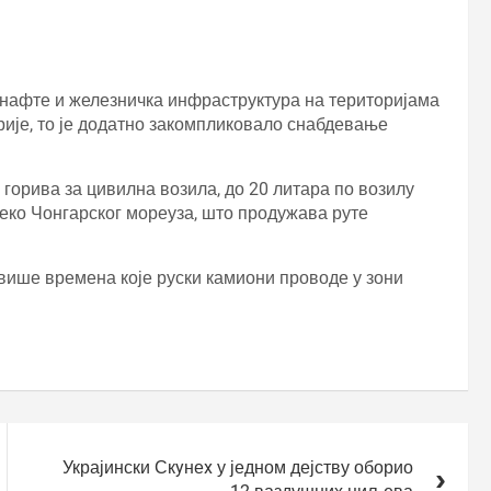
а нафте и железничка инфраструктура на територијама
рије, то је додатно закомпликовало снабдевање
горива за цивилна возила, до 20 литара по возилу
еко Чонгарског мореуза, што продужава руте
 више времена које руски камиони проводе у зони
Украјински Скyнеx у једном дејству оборио