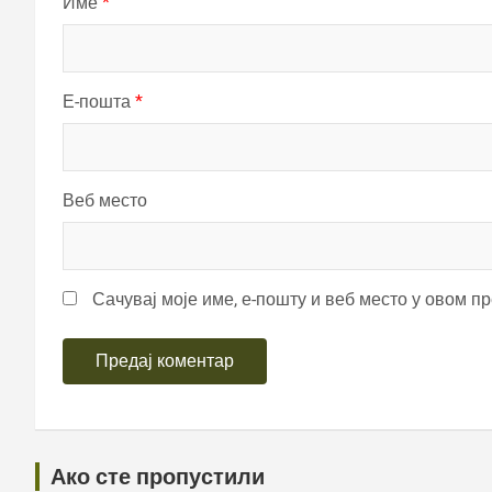
Име
*
Е-пошта
*
Веб место
Сачувај моје име, е-пошту и веб место у овом п
Ако сте пропустили