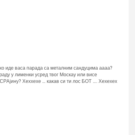
ако иде васа парада са металним сандуцима аааа?
раду у лименки усред твог Москау или висе
СРАјину? Хеххехе … какав си ти лос БОТ …. Хехехех