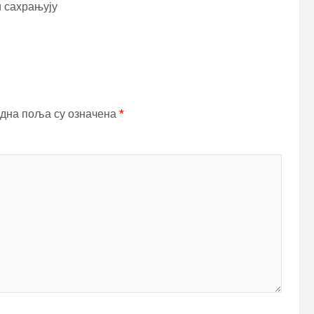
и сахрањују
дна поља су означена
*