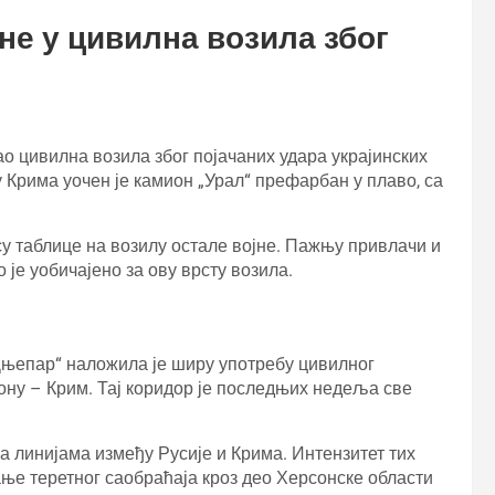
не у цивилна возила због
ао цивилна возила због појачаних удара украјинских
 Крима уочен је камион „Урал“ префарбан у плаво, са
су таблице на возилу остале војне. Пажњу привлачи и
 је уобичајено за ову врсту возила.
Дњепар“ наложила је ширу употребу цивилног
ону – Крим. Тај коридор је последњих недеља све
а линијама између Русије и Крима. Интензитет тих
тање теретног саобраћаја кроз део Херсонске области