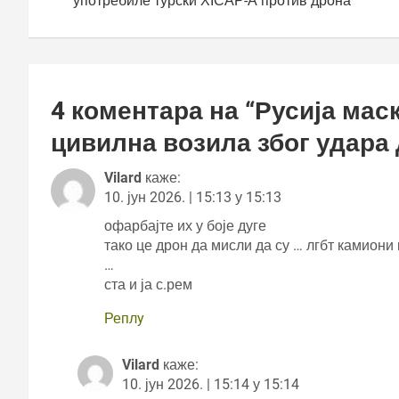
употребиле турски ХİСАР-А против дрона
4 коментара на “
Русија мас
цивилна возила због удара
Vilard
каже:
10. јун 2026. | 15:13 у 15:13
офарбајте их у боје дуге
тако це дрон да мисли да су … лгбт камиони
…
ста и ја с.рем
Реплy
Vilard
каже:
10. јун 2026. | 15:14 у 15:14