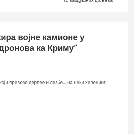
12 ваздушних циљева
кира војне камионе у
 дронова ка Криму
”
 који превозе дерпее и лезбе… на неки хепенинг