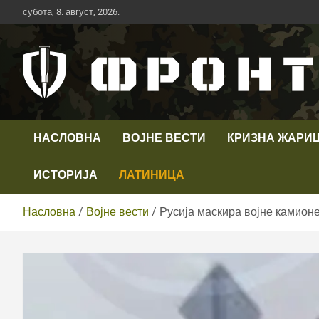
Скип
субота, 8. август, 2026.
то
цонтент
Први војни канал у Србији
Телевизија ФРОНТ
НАСЛОВНА
ВОЈНЕ ВЕСТИ
КРИЗНА ЖАРИ
ИСТОРИЈА
ЛАТИНИЦА
Насловна
Војне вести
Русија маскира војне камионе