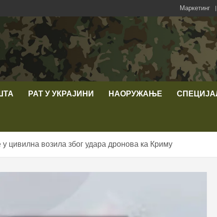
Маркетинг
ШТА
РАТ У УКРАЈИНИ
НАОРУЖАЊЕ
СПЕЦИЈА
 у цивилна возила због удара дронова ка Криму