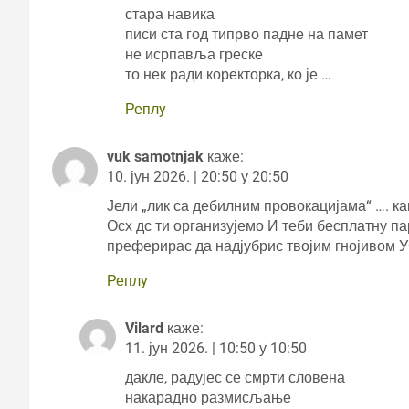
стара навика
писи ста год типрво падне на памет
не исрпавља греске
то нек ради коректорка, ко је …
Реплy
vuk samotnjak
каже:
10. јун 2026. | 20:50 у 20:50
Јели „лик са дебилним провокацијама“ …. к
Осх дс ти организујемо И теби бесплатну па
преферирас да надјубрис твојим гнојивом У
Реплy
Vilard
каже:
11. јун 2026. | 10:50 у 10:50
дакле, радујес се смрти словена
накарадно размисљање