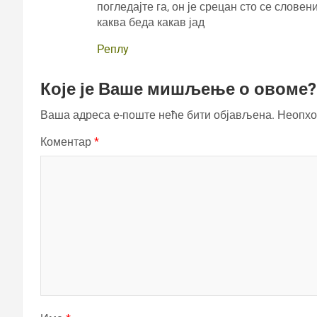
погледајте га, он је срецан сто се словен
каква беда какав јад
Реплy
Које је Ваше мишљење о овоме?
Ваша адреса е-поште неће бити објављена.
Неопхо
Коментар
*