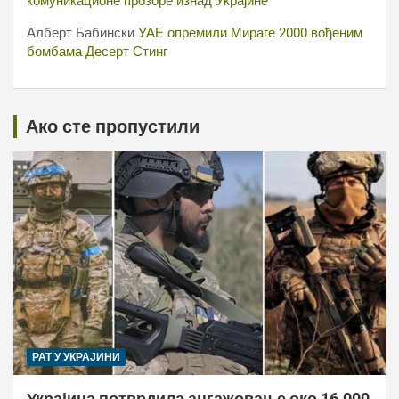
комуникационе прозоре изнад Украјине
Алберт Бабински
УАЕ опремили Мираге 2000 вођеним
бомбама Десерт Стинг
Ако сте пропустили
РАТ У УКРАЈИНИ
Украјина потврдила ангажовање око 16.000