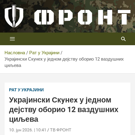
Скип
то
цонтент
Први војни канал у Србији
Телевизија ФРОНТ
Насловна
Рат у Украјини
Украјински Скyнеx у једном дејству оборио 12 ваздушних
циљева
РАТ У УКРАЈИНИ
Украјински Скyнеx у једном
дејству оборио 12 ваздушних
циљева
10. јун 2026. | 10:41
ТВ ФРОНТ