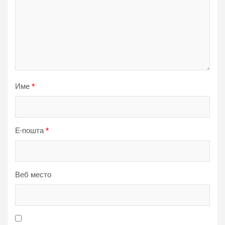
Име
*
Е-пошта
*
Веб место