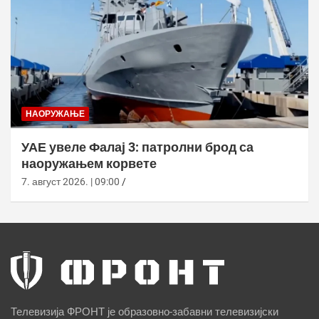
НАОРУЖАЊЕ
УАЕ увеле Фалај 3: патролни брод са
наоружањем корвете
7. август 2026. | 09:00
Телевизија ФРОНТ је образовно-забавни телевизијски