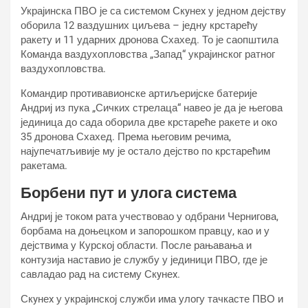
Украјинска ПВО је са системом Скyнеx у једном дејству
оборила 12 ваздушних циљева – једну крстарећу
ракету и 11 ударних дронова Схахед. То је саопштила
Команда ваздухопловства „Запад“ украјинског ратног
ваздухопловства.
Командир противавионске артиљеријске батерије
Андриј из пука „Сичких стрелаца“ навео је да је његова
јединица до сада оборила две крстареће ракете и око
35 дронова Схахед. Према његовим речима,
најупечатљивије му је остало дејство по крстарећим
ракетама.
Борбени пут и улога система
Андриј је током рата учествовао у одбрани Чернигова,
борбама на доњецком и запорошком правцу, као и у
дејствима у Курској области. После рањавања и
контузија наставио је службу у јединици ПВО, где је
савладао рад на систему Скyнеx.
Скyнеx у украјинској служби има улогу тачкасте ПВО и