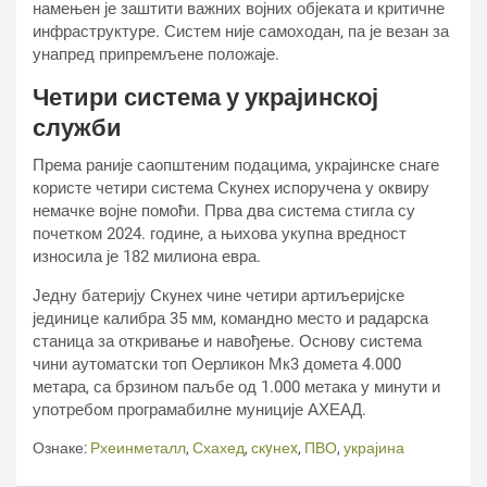
намењен је заштити важних војних објеката и критичне
инфраструктуре. Систем није самоходан, па је везан за
унапред припремљене положаје.
Четири система у украјинској
служби
Према раније саопштеним подацима, украјинске снаге
користе четири система Скyнеx испоручена у оквиру
немачке војне помоћи. Прва два система стигла су
почетком 2024. године, а њихова укупна вредност
износила је 182 милиона евра.
Једну батерију Скyнеx чине четири артиљеријске
јединице калибра 35 мм, командно место и радарска
станица за откривање и навођење. Основу система
чини аутоматски топ Оерликон Мк3 домета 4.000
метара, са брзином паљбе од 1.000 метака у минути и
употребом програмабилне муниције АХЕАД.
Ознаке:
Рхеинметалл
,
Схахед
,
скyнеx
,
ПВО
,
украјина