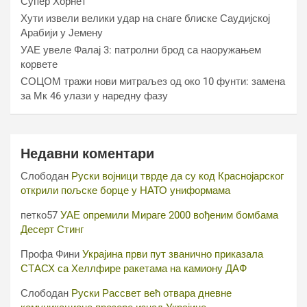
Супер Хорнет
Хути извели велики удар на снаге блиске Саудијској
Арабији у Јемену
УАЕ увеле Фалај 3: патролни брод са наоружањем
корвете
СОЦОМ тражи нови митраљез од око 10 фунти: замена
за Мк 46 улази у наредну фазу
Недавни коментари
Слободан
Руски војници тврде да су код Краснојарског
открили пољске борце у НАТО униформама
петко57
УАЕ опремили Мираге 2000 вођеним бомбама
Десерт Стинг
Профа Фини
Украјина први пут званично приказала
СТАСХ са Хеллфире ракетама на камиону ДАФ
Слободан
Руски Рассвет већ отвара дневне