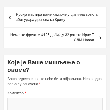
Кретање
Русија маскира војне камионе у цивилна возила
чланка
због удара дронова ка Криму
Немачке фрегате Ф125 добијају 32 ракете Ирис-Т
СЛМ Навал
Које је Ваше мишљење о
овоме?
Ваша адреса е-поште неће бити објављена.
Неопходна
поља су означена
*
Коментар
*