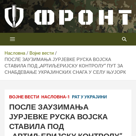
Скип
то
цонтент
Први војни канал у Србији
Телевизија ФРОНТ
Насловна
Војне вести
ПОСЛЕ ЗАУЗИМАЊА ЈУРЈЕВКЕ РУСКА ВОЈСКА
СТАВИЛА ПОД „АРТИЉЕРИЈСКУ КОНТРОЛУ“ ПУТ ЗА
СНАБДЕВАЊЕ УКРАЈИНСКИХ СНАГА У СЕЛУ ЊУЈОРК
ВОЈНЕ ВЕСТИ
НАСЛОВНА-1
РАТ У УКРАЈИНИ
ПОСЛЕ ЗАУЗИМАЊА
ЈУРЈЕВКЕ РУСКА ВОЈСКА
СТАВИЛА ПОД