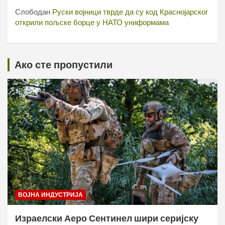
Слободан
Руски војници тврде да су код Краснојарског
открили пољске борце у НАТО униформама
Ако сте пропустили
ВОЈНА ИНДУСТРИЈА
Израелски Аеро Сентинел шири серијску