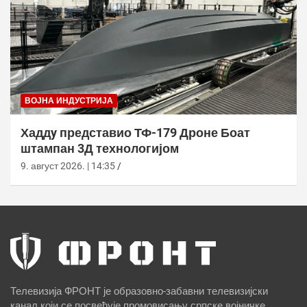
ВОЈНА ИНДУСТРИЈА
Хаддy представио ТФ-179 Дроне Боат
штампан 3Д технологијом
9. август 2026. | 14:35
Телевизија ФРОНТ је образовно-забавни телевизијски
канал који се посвећује промовисању српске војничке