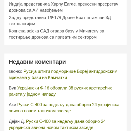
Индија представила Харпy Еагле, преносни пресретач
дронова са АИ навођењем
Хаддy представио ТФ-179 Дроне Боат штампан 3Д
технологијом
Копнена војска САД отвара базу у Мичигену за
тестирање дронова са приватним сектором
Недавни коментари
звонко
Русија штити подморнице Бореј антидронским
мрежама у бази на Камчатки
Вук
Украјински Ф-16 оборили 38 руских крстарећих
ракета у једном нападу
Аки
Руски С-400 за недељу дана оборио 24 украјинска
авиона новом тактиком заседе
Дејан Д.
Руски С-400 за недељу дана оборио 24
украјинска авиона новом тактиком заседе