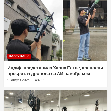
НАОРУЖАЊЕ
Индија представила Харпy Еагле, преносни
пресретач дронова са АИ навођењем
9. август 2026. | 14:40