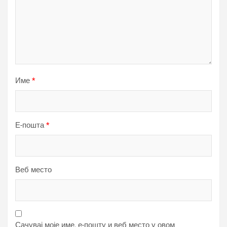
Име
*
Е-пошта
*
Веб место
Сачувај моје име, е-пошту и веб место у овом