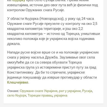
ка
Њујорку
кроз село Сухаја Балка. Према неким
извештајима, источни део овог пута већ је физички под
контролом Оружаних снага Русије.
У области Њујорка (Новгородској), у року од 24 часа
Оружане снаге Русије преузеле су контролу на око 2,5
квадратна километра територије, и још око 2,2
квадратна километра – источно од Торецка, уништивши
неколико положаја које је украјинска војска годинама
држала.
Напади руске војске врше се и на положаје украјинских
снага у рејону насеља Дружба. Заузимање овог села
омогућиће да се са севера обухвати Торецка
украјинска група уз истовремени приступ путу за град
Константиновку. Да би то спречиле, украјинске
јединице покушавају да изврше противудар у области
Клешчејевке
.
Ознаке:
Оружане снаге Украјине
,
рат у украјини
,
Русија
,
село Њујорк
,
Торецки правац
,
украјина