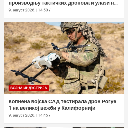
производњу тактичких дронова и улази на
нова тржишта
9. август 2026. | 14:50
ВОЈНА ИНДУСТРИЈА
Копнена војска САД тестирала дрон Рогуе
1 на великој вежби у Калифорнији
9. август 2026. | 14:45