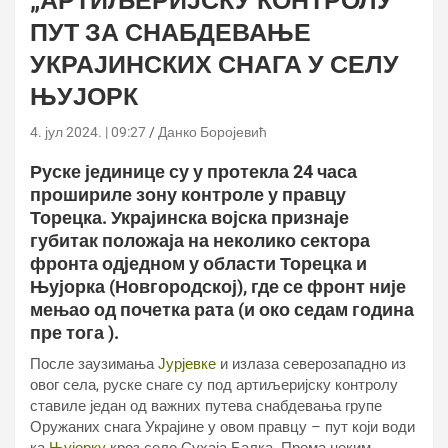
„АРТИЉЕРИЈСКУ КОНТРОЛУ“
ПУТ ЗА СНАБДЕВАЊЕ
УКРАЈИНСКИХ СНАГА У СЕЛУ
ЊУЈОРК
4. јул 2024. | 09:27
Данко Боројевић
Руске јединице су у протекла 24 часа
прошириле зону контроле у ​​правцу
Торецка. Украјинска војска признаје
губитак положаја на неколико сектора
фронта одједном у области Торецка и
Њујорка (Новгородској), где се фронт није
мењао од почетка рата (и око седам година
пре тога ).
После заузимања
Јурјевке
и излаза северозападно из
овог села, руске снаге су под артиљеријску контролу
ставиле један од важних путева снабдевања групе
Оружаних снага Украјине у овом правцу – пут који води