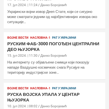
17. јул 2024. | 11:24
Данко Боројевић
Украјински војни извор Дееп Стате, који се сигурно
може сматрати једним од најобјективнијих извора око
ситуације…
ВОЈНЕ ВЕСТИ
НАСЛОВНА-1
РАТ У УКРАЈИНИ
РУСКИМ ФАБ-3000 ПОГОЂЕН ЦЕНТРАЛНИ
ДЕО ЊУЈОРКА
15. јул 2024. | 11:30
Данко Боројевић
На интернету су објављени снимци који показују
нападе Ваздушно космичких снага Русијуе на
територију индустријске зоне…
ВОЈНЕ ВЕСТИ
НАСЛОВНА-1
РАТ У УКРАЈИНИ
РУСКА ВОЈСКА УПАЛА У ЦЕНТАР
ЊУЈОРКА
10. јул 2024. | 08:02
Данко Боројевић