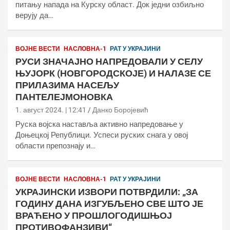
питању напада на Курску област. Док једни озбиљно
верују да…
ВОЈНЕ ВЕСТИ
НАСЛОВНА-1
РАТ У УКРАЈИНИ
РУСИ ЗНАЧАЈНО НАПРЕДОВАЛИ У СЕЛУ
ЊУЈОРК (НОВГОРОДСКОЈЕ) И НАЛАЗЕ СЕ
ПРИЛАЗИМА НАСЕЉУ
ПАНТЕЛЕЈМОНОВКА
1. август 2024. | 12:41
Данко Боројевић
Руска војска наставља активно напредовање у
Доњецкој Републици. Успеси руских снага у овој
области препознају и…
ВОЈНЕ ВЕСТИ
НАСЛОВНА-1
РАТ У УКРАЈИНИ
УКРАЈИНСКИ ИЗВОРИ ПОТВРДИЛИ: „ЗА
ГОДИНУ ДАНА ИЗГУБЉЕНО СВЕ ШТО ЈЕ
ВРАЋЕНО У ПРОШЛОГОДИШЊОЈ
ПРОТИВОФАНЗИВИ“