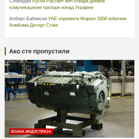
Слободан
Руски Рассвет већ отвара дневне
комуникационе прозоре изнад Украјине
Алберт Бабински
УАЕ опремили Мираге 2000 вођеним
бомбама Десерт Стинг
Ако сте пропустили
ВОЈНА ИНДУСТРИЈА