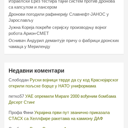
Израелски Ерез тестира тајни систем против дронова
са капсулом и лансером
Дронови погодили рафинерију Славнефт-ЈАНОС у
Јарослављу
Јужна Кореја покреће серијску производњу војног
робота Арион-СМЕТ
Оснивач Андурил демантује причу о фабрици дронских
чамаца у Мериленду
Недавни коментари
Слободан
Руски војници тврде да су код Краснојарског
открили пољске борце у НАТО униформама
петко57
УАЕ опремили Мираге 2000 вођеним бомбама
Десерт Стинг
Профа Фини
Украјина први пут званично приказала
СТАСХ са Хеллфире ракетама на камиону ДАФ