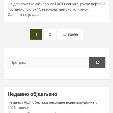
На дан почетка јубиларног НАТО самита, руска војска је
послала „поклон“ Северноатлантској алијанси.
Саопштено је да…
Постс
1
2
Следећа
пагинатион
Недавно објављено
Немачки РЕНК бележи рекордне војне поруџбине у
2026. години