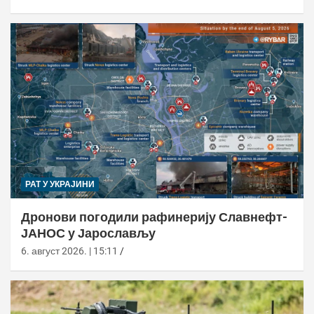
РАТ У УКРАЈИНИ
Дронови погодили рафинерију Славнефт-
ЈАНОС у Јарослављу
6. август 2026. | 15:11