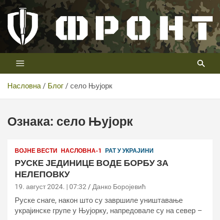
Скип
то
цонтент
Први војни канал у Србији
Телевизија ФРОНТ
Насловна
Блог
село Њујорк
Ознака:
село Њујорк
ВОЈНЕ ВЕСТИ
НАСЛОВНА-1
РАТ У УКРАЈИНИ
РУСКЕ ЈЕДИНИЦЕ ВОДЕ БОРБУ ЗА
НЕЛЕПОВКУ
19. август 2024. | 07:32
Данко Боројевић
Руске снаге, након што су завршиле уништавање
украјинске групе у Њујорку, напредовале су на север –