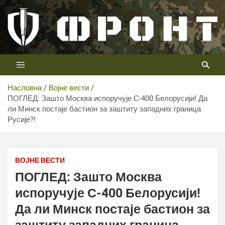
Скип
то
цонтент
Први војни канал у Србији
Телевизија ФРОНТ
Насловна
Војне вести
ПОГЛЕД: Зашто Москва испоручује С-400 Белорусији! Да
ли Минск постаје бастион за заштиту западних граница
Русије?!
ВОЈНЕ ВЕСТИ
ПОГЛЕД: Зашто Москва
испоручује С-400 Белорусији!
Да ли Минск постаје бастион за