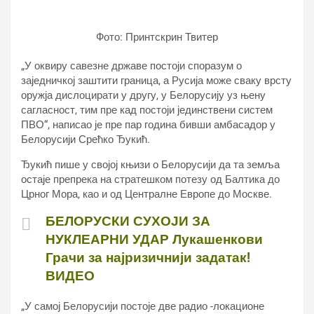
Фото: Принтскрин Твитер
„У оквиру савезне државе постоји споразум о
заједничкој заштити граница, а Русија може сваку врсту
оружја дислоцирати у другу, у Белорусију уз њену
сагласност, тим пре кад постоји јединствени систем
ПВО“, написао је пре пар година бивши амбасадор у
Белорусији Срећко Ђукић.
Ђукић пише у својој књизи о Белорусији да та земља
остаје препрека на стратешком потезу од Балтика до
Црног Мора, као и од Централне Европе до Москве.
БЕЛОРУСКИ СУХОЈИ ЗА
НУКЛЕАРНИ УДАР Лукашенкови
Грачи за најризичнији задатак!
ВИДЕО
„У самој Белорусији постоје две радио -локационе