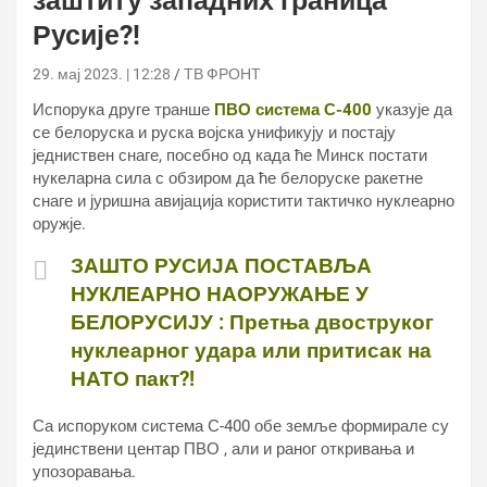
заштиту западних граница
Русије?!
29. мај 2023. | 12:28
ТВ ФРОНТ
Испорука друге транше
ПВО система С-400
указује да
се белоруска и руска војска унификују и постају
једниствен снаге, посебно од када ће Минск постати
нукеларна сила с обзиром да ће белоруске ракетне
снаге и јуришна авијација користити тактичко нуклеарно
оружје.
ЗАШТО РУСИЈА ПОСТАВЉА
НУКЛЕАРНО НАОРУЖАЊЕ У
БЕЛОРУСИЈУ : Претња двоструког
нуклеарног удара или притисак на
НАТО пакт?!
Са испоруком система С-400 обе земље формирале су
јединствени центар ПВО , али и раног откривања и
упозоравања.