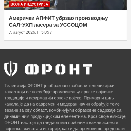
ВОЈНА ИНДУСТРИЈА
Амерички АПФИТ убрзао производњу
САЛ-УХП ласера за УССОЦОМ
7. август 2026. | 15:05
Телевизија ФРОНТ је образовно-забавни телевизијски
канал који се посвећује промовисању српске војничке
традиције и афирмацији српске војске. Примарни циљ
канала је да на савремен и модеран начин обрађује теме
везане за ову област, комбинујући образовне садржаје са
динамичним продукцијским елементима. Кроз своје емисије,
ФРОНТ настоји да гледаоцима приближи важне аспекте
војничког живота и историје, као и да промовише вредности