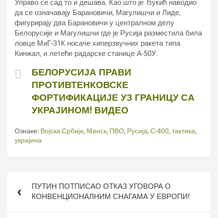
Управо се сад то и дешава. Као што је Ђукић наводио
да се означавају Барановичи, Магулишчи и Лиде,
фигурирају два Барановичи у централном делу
Белорусије и Магулишчи где је Русија разместила била
ловце МиГ-31К носаче хиперзвучних ракета типа
Кинжал, и летеће радарске станице А-50У.
БЕЛОРУСИЈА ПРАВИ
ПРОТИВТЕНКОВСКЕ
ФОРТИФИКАЦИЈЕ УЗ ГРАНИЦУ СА
УКРАЈИНОМ! ВИДЕО
Ознаке:
Војска Србије
,
Минск
,
ПВО
,
Русија
,
С-400
,
тактика
,
украјина
Кретање
ПУТИН ПОТПИСАО ОТКАЗ УГОВОРА О
чланка
КОНВЕНЦИОНАЛНИМ СНАГАМА У ЕВРОПИ!