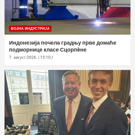
ВОЈНА ИНДУСТРИЈА
Индонезија почела градњу прве домаће
подморнице класе Сцорпèне
7. август 2026. | 15:10