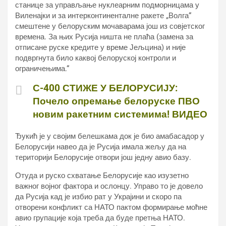
станице за управљање нуклеарним подморницама у
Виленајки и за интерконтиненталне ракете „Волга“
смештене у белоруским мочаварама још из совјетског
времена. За њих Русија ништа не плаћа (замена за
отписане руске кредите у време Јељцина) и није
подвргнута било каквој белоруској контроли и
ограничењима.“
С-400 СТИЖЕ У БЕЛОРУСИЈУ:
Почело опремање белоруске ПВО
новим ракетним системима! ВИДЕО
Ђукић је у својим белешкама док је био амабасадор у
Белорусији навео да је Русија имала жељу да на
територији Белорусије отвори још једну авио базу.
Отуда и руско схватање Белорусије као изузетно
важног војног фактора и ослонцу. Управо то је довело
да Русија кад је избио рат у Украјини и скоро па
отворени конфликт са НАТО пактом формирање моћне
авио групације која треба да буде претња НАТО.