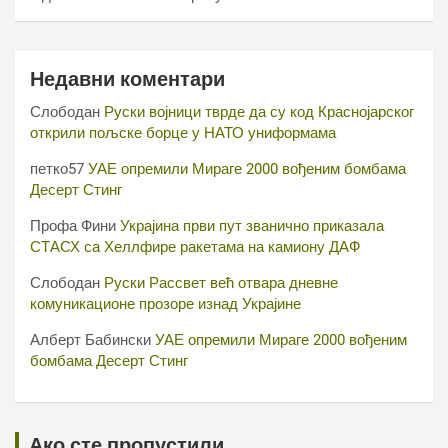
Недавни коментари
Слободан
Руски војници тврде да су код Краснојарског
открили пољске борце у НАТО униформама
петко57
УАЕ опремили Мираге 2000 вођеним бомбама
Десерт Стинг
Профа Фини
Украјина први пут званично приказала
СТАСХ са Хеллфире ракетама на камиону ДАФ
Слободан
Руски Рассвет већ отвара дневне
комуникационе прозоре изнад Украјине
Алберт Бабински
УАЕ опремили Мираге 2000 вођеним
бомбама Десерт Стинг
Ако сте пропустили