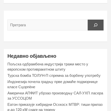
Недавно објављено
Пољска одбрамбена индустрија тражи место у
европском противракетном штиту
Турска бомба ТОЛУН-П спремна за борбену употребу
Индонезија почела градњу прве домаће подморнице
класе Сцорпèне
Амерички АПФИТ убрзао производњу САЛ-УХП ласера
за УССОЦОМ
Еатон приказује хибридни Осхкосх МТВР: тиши прилаз
и до 120 кW снаге на терену