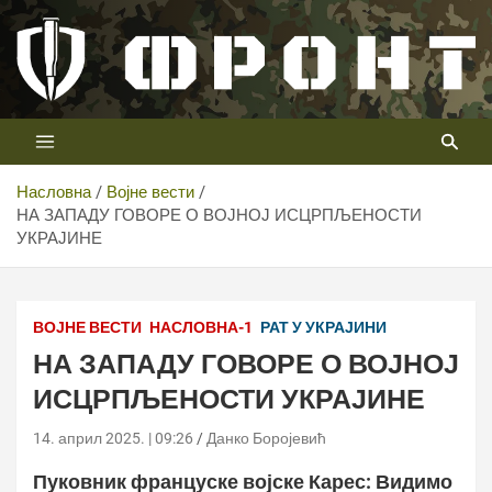
Скип
то
цонтент
Први војни канал у Србији
Телевизија ФРОНТ
Насловна
Војне вести
НА ЗАПАДУ ГОВОРЕ О ВОЈНОЈ ИСЦРПЉЕНОСТИ
УКРАЈИНЕ
ВОЈНЕ ВЕСТИ
НАСЛОВНА-1
РАТ У УКРАЈИНИ
НА ЗАПАДУ ГОВОРЕ О ВОЈНОЈ
ИСЦРПЉЕНОСТИ УКРАЈИНЕ
14. април 2025. | 09:26
Данко Боројевић
Пуковник француске војске Карес: ​​Видимо