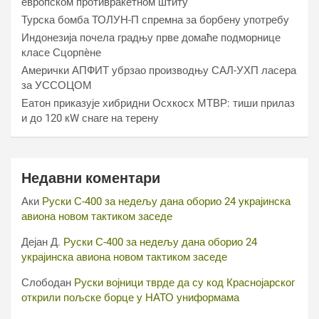
европском противракетном штиту
Турска бомба ТОЛУН-П спремна за борбену употребу
Индонезија почела градњу прве домаће подморнице
класе Сцорпèне
Амерички АПФИТ убрзао производњу САЛ-УХП ласера
за УССОЦОМ
Еатон приказује хибридни Осхкосх МТВР: тиши прилаз
и до 120 кW снаге на терену
Недавни коментари
Аки
Руски С-400 за недељу дана оборио 24 украјинска
авиона новом тактиком заседе
Дејан Д.
Руски С-400 за недељу дана оборио 24
украјинска авиона новом тактиком заседе
Слободан
Руски војници тврде да су код Краснојарског
открили пољске борце у НАТО униформама