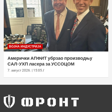
ВОЈНА ИНДУСТРИЈА
Амерички АПФИТ убрзао производњу
САЛ-УХП ласера за УССОЦОМ
7. август 2026. | 15:05