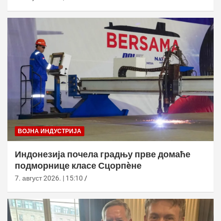
ВОЈНА ИНДУСТРИЈА
Индонезија почела градњу прве домаће
подморнице класе Сцорпèне
7. август 2026. | 15:10