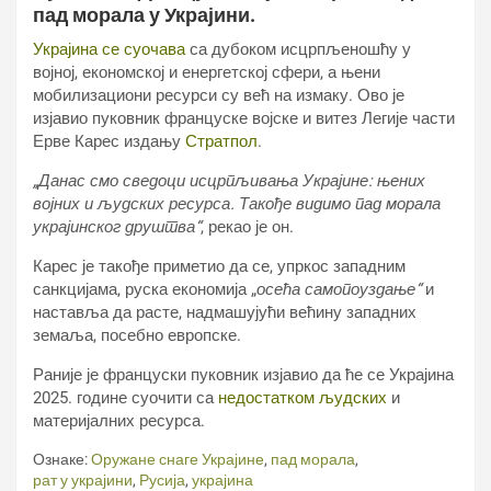
пад морала у Украјини.
Украјина се суочава
са дубоком исцрпљеношћу у
војној, економској и енергетској сфери, а њени
мобилизациони ресурси су већ на измаку. Ово је
изјавио пуковник француске војске и витез Легије части
Ерве Карес издању
Стратпол
.
„Данас смо сведоци исцрпљивања Украјине: њених
војних и људских ресурса. Такође видимо пад морала
украјинског друштва“
, рекао је он.
Карес је такође приметио да се, упркос западним
санкцијама, руска економија „
осећа самопоуздање“
и
наставља да расте, надмашујући већину западних
земаља, посебно европске.
Раније је француски пуковник изјавио да ће се Украјина
2025. године суочити са
недостатком људских
и
материјалних ресурса.
Ознаке:
Оружане снаге Украјине
,
пад морала
,
рат у украјини
,
Русија
,
украјина