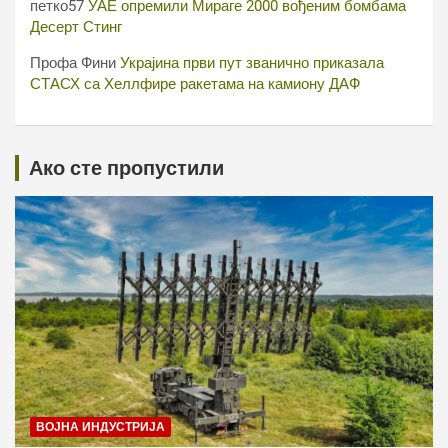
петко57
УАЕ опремили Мираге 2000 вођеним бомбама
Десерт Стинг
Профа Фини
Украјина први пут званично приказала
СТАСХ са Хеллфире ракетама на камиону ДАФ
Ако сте пропустили
ВОЈНА ИНДУСТРИЈА