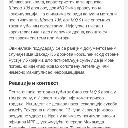
обликована крила, карактеристична за иранске
Шахед-136
дронове, док
МQ-9
има правоугаону
конфигурацију. На снимцима се види конусни метални
нос, типичан за
Шахед-136
, док
МQ-9
није опремљен
таквим убојним средствима. Није уочен ниједан
карактеристичан део америчког дрона, као што су
сензорски системи или мотори.
Ови налази подударају се са ранијим документованим
случајевима Шахед-136 дронова коришћених од стране
Русије у Украјини, што поткрепљује сумњу да је Иран
погрешно идентификовао сопствену летелицу или
намерно манипулисао информацијама.
Реакције и контекст
Пентагон није потврдио губитак било ког
МQ-9
дрона у
том региону, а Израел такође није коментарисао
тврдње. Инцидент се дешава након ескалације сукоба
између Техерана и Израела. 13. јуна Израел је извео
ваздушне ударе на Иран, у којима су погинули високи
официри ИРГЦ, укључујући генерала Мохамеда