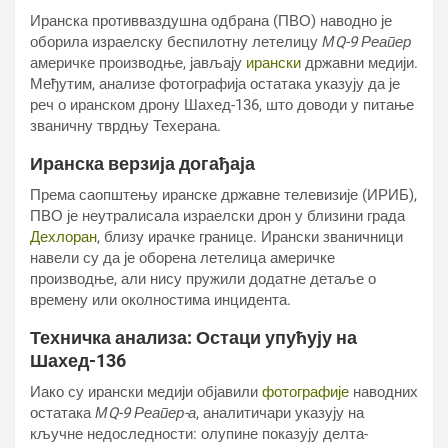
Иранска противваздушна одбрана (ПВО) наводно је
оборила израелску беспилотну летелицу
МQ-9 Реапер
америчке производње, јављају
ирански
државни медији.
Међутим, анализе фотографија остатака указују да је
реч о иранском дрону Шахед-136, што доводи у питање
званичну тврдњу Техерана.
Иранска верзија догађаја
Према саопштењу иранске државне телевизије (ИРИБ),
ПВО је неутралисала израелски дрон у близини града
Дехлоран
, близу ирачке границе. Ирански званичници
навели су да је оборена летелица америчке
производње, али нису пружили додатне детаље о
времену или околностима инцидента.
Техничка анализа: Остаци упућују на
Шахед-136
Иако су ирански медији објавили
фотографије
наводних
остатака
МQ-9 Реапер-а
, аналитичари указују на
кључне недоследности: олупине показују делта-