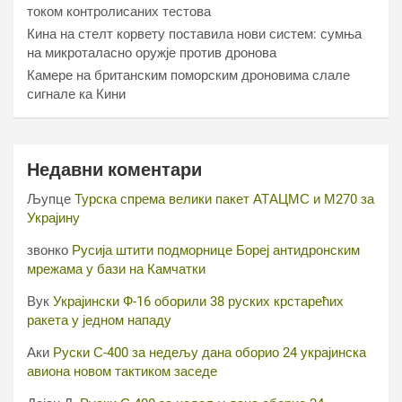
током контролисаних тестова
Кина на стелт корвету поставила нови систем: сумња
на микроталасно оружје против дронова
Камере на британским поморским дроновима слале
сигнале ка Кини
Недавни коментари
Љупце
Турска спрема велики пакет АТАЦМС и М270 за
Украјину
звонко
Русија штити подморнице Бореј антидронским
мрежама у бази на Камчатки
Вук
Украјински Ф-16 оборили 38 руских крстарећих
ракета у једном нападу
Аки
Руски С-400 за недељу дана оборио 24 украјинска
авиона новом тактиком заседе