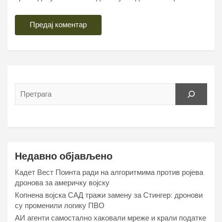
Недавно објављено
Кадет Вест Поинта ради на алгоритмима против ројева
дронова за америчку војску
Копнена војска САД тражи замену за Стингер: дронови
су променили логику ПВО
АИ агенти самостално хаковали мреже и крали податке