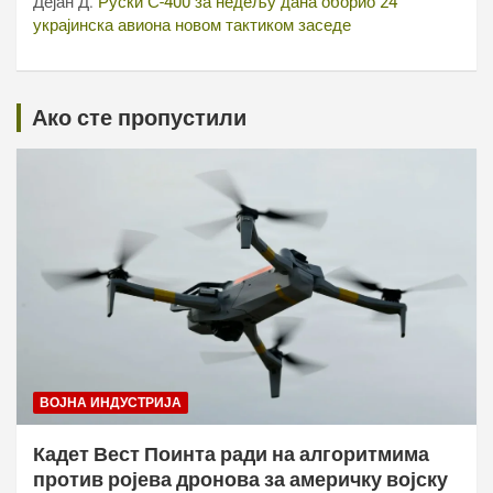
Дејан Д.
Руски С-400 за недељу дана оборио 24
украјинска авиона новом тактиком заседе
Ако сте пропустили
ВОЈНА ИНДУСТРИЈА
Кадет Вест Поинта ради на алгоритмима
против ројева дронова за америчку војску