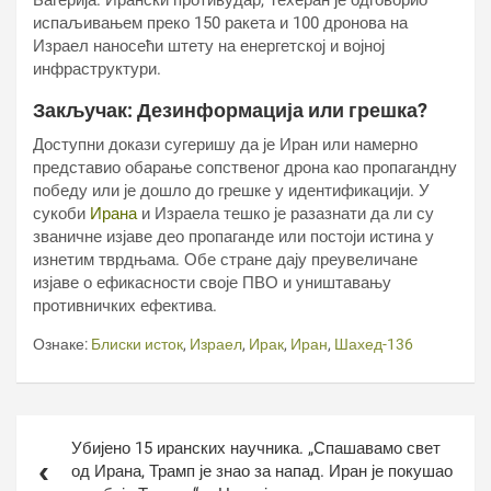
Багерија. Ирански противудар, Техеран је одговорио
испаљивањем преко 150 ракета и 100 дронова на
Израел наносећи штету на енергетској и војној
инфраструктури.
Закључак: Дезинформација или грешка?
Доступни докази сугеришу да је Иран или намерно
представио обарање сопственог дрона као пропагандну
победу или је дошло до грешке у идентификацији. У
сукоби
Ирана
и Израела тешко је разазнати да ли су
званичне изјаве део пропаганде или постоји истина у
изнетим тврдњама. Обе стране дају преувеличане
изјаве о ефикасности своје ПВО и уништавању
противничких ефектива.
Ознаке:
Блиски исток
,
Израел
,
Ирак
,
Иран
,
Шахед-136
Кретање
Убијено 15 иранских научника. „Спашавамо свет
чланка
од Ирана, Трамп је знао за напад. Иран је покушао