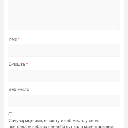
Име
*
Е-пошта
*
Веб место
Сачувај моје име, е-пошту и веб место у овом
прегледачу веба за следећи пут када коментаришем.