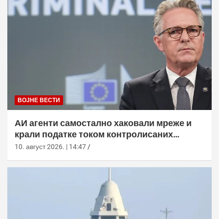
ВОЈНЕ ВЕСТИ
АИ агенти самостално хаковали мреже и
крали податке током контролисаних
тестова
10. август 2026. | 14:47