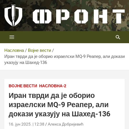
Скип
то
цонтент
Први војни канал у Србији
Телевизија ФРОНТ
Насловна
Војне вести
Иран тврди да је оборио израелски МQ-9 Реапер, али докази
указују на Шахед-136
ВОЈНЕ ВЕСТИ
НАСЛОВНА-2
Иран тврди да је оборио
израелски МQ-9 Реапер, али
докази указују на Шахед-136
16. јун 2025. | 12:38
Алекса Добријевић