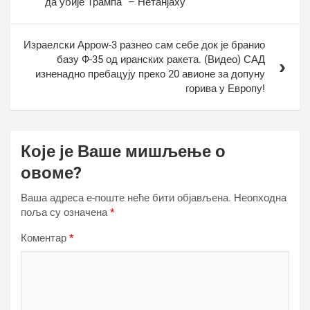
да убије Трампа“ – Нетанјаху
Израелски Арроw-3 разнео сам себе док је бранио
базу Ф-35 од иранских ракета. (Видео) САД
изненадно пребацују преко 20 авионе за допуну
горива у Европу!
Које је Ваше мишљење о
овоме?
Ваша адреса е-поште неће бити објављена.
Неопходна
поља су означена
*
Коментар
*