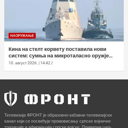
НАОРУЖАЊЕ
Кина на стелт корвету поставила нови
систем: сумња на микроталасно оружје
против дронова
10. август 2026. | 14:42
Телевизија ФРОНТ је образовно-забавни телевизијски
канал који се посвећује промовисању српске војничке
традиције и афирмацији српске војске. Примарни циљ