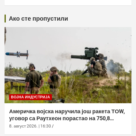
Ако сте пропустили
ВОЈНА ИНДУСТРИЈА
Америчка војска наручила још ракета ТОW,
уговор са Раyтхеон порастао на 750,8
милиона долара
8. август 2026. | 16:30