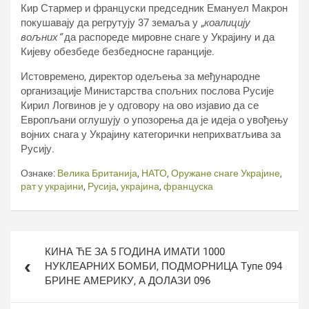
Кир Стармер и француски председник Емануел Макрон
покушавају да регрутују 37 земаља у „
коалицију
вољних“
да распореде мировне снаге у Украјину и да
Кијеву обезбеде безбедносне гаранције.
Истовремено, директор одељења за међународне
организације Министарства спољних послова Русије
Кирил Логвинов је у одговору на ово изјавио да се
Европљани оглушују о упозорења да је идеја о увођењу
војних снага у Украјину категорички неприхватљива за
Русију.
Ознаке:
Велика Британија
,
НАТО
,
Оружане снаге Украјине
,
рат у украјини
,
Русија
,
украјина
,
француска
Кретање
КИНА ЋЕ ЗА 5 ГОДИНА ИМАТИ 1000
чланка
НУКЛЕАРНИХ БОМБИ, ПОДМОРНИЦА Тyпе 094
БРИНЕ АМЕРИКУ, А ДОЛАЗИ 096