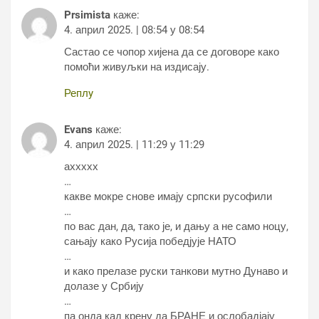
Prsimista
каже:
4. април 2025. | 08:54 у 08:54
Састао се чопор хијена да се договоре како
помоћи живуљки на издисају.
Реплy
Evans
каже:
4. април 2025. | 11:29 у 11:29
аххххх
…
какве мокре снове имају српски русофили
…
по вас дан, да, тако је, и дању а не само ноцу,
сањају како Русија победјује НАТО
…
и како прелазе руски танкови мутно Дунаво и
долазе у Србију
…
па онда кад крену да БРАНЕ и ослобадјају