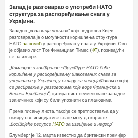
Запад је разговарао о употреби НАТО
структура за распоређивање снага у
Украјини.
Западна „
коалиција вољних
“ која подржава Кијев
разговарала је о могућности коришћења структура
НАТО
за помоћ
у распоређивању снага у Украјини. Ово
је објавио лист Тхе Финанциал Тимес (
ФТ
), позивајући
се на изворе.
„
Командне и контролне структуре НАТО биће
коришћене у распоређивању такозваних снага за
уверавање у Украјини, у складу са иницијативом о којој
се расправља у разговорима које воде Француска и
Велика Британија
“, цитира лист неименоване западне
званичнике који су били упознати са плановима.
Према писању листа, такође се претпоставља да у
оквиру ове иницијативе снаге могу да користе
„
постојеће ресурсе
НАТО
за извиђање и надзор
“.
Блумберг је 12. марта известио да британски премијер