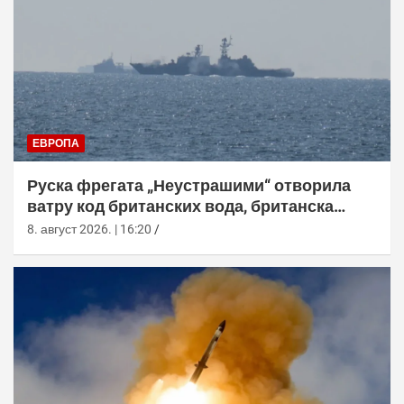
ЕВРОПА
Руска фрегата „Неустрашими“ отворила
ватру код британских вода, британска
морнарица појачала праћење
8. август 2026. | 16:20