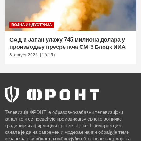
ВОЈНА ИНДУСТРИЈА
САД и Јапан улажу 745 милиона долара у
производњу пресретача СМ-3 Блоцк ИИА
8. август 2026. | 16:15
Телевизија ФРОНТ је образовно-забавни телевизијски
канал који се посвећује промовисању српске војничке
традиције и афирмацији српске војске. Примарни циљ
канала је да на савремен и модеран начин обрађује теме
везане за ову област, комбинујући образовне садржаје са