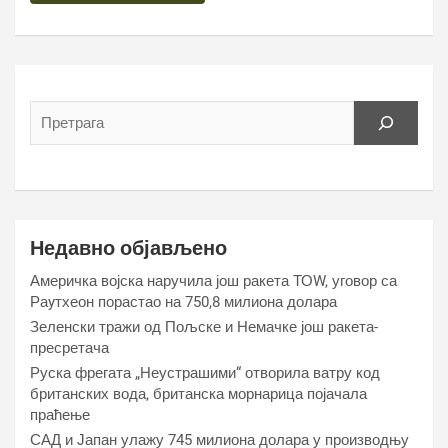
Недавно објављено
Америчка војска наручила још ракета ТОW, уговор са
Раyтхеон порастао на 750,8 милиона долара
Зеленски тражи од Пољске и Немачке још ракета-
пресретача
Руска фрегата „Неустрашими“ отворила ватру код
британских вода, британска морнарица појачала
праћење
САД и Јапан улажу 745 милиона долара у производњу