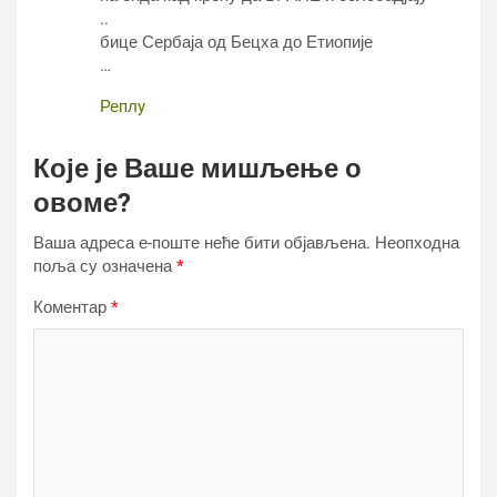
..
бице Сербаја од Бецха до Етиопије
…
Реплy
Које је Ваше мишљење о
овоме?
Ваша адреса е-поште неће бити објављена.
Неопходна
поља су означена
*
Коментар
*