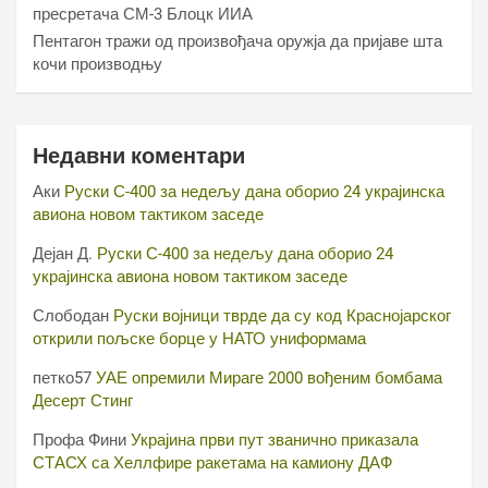
пресретача СМ-3 Блоцк ИИА
Пентагон тражи од произвођача оружја да пријаве шта
кочи производњу
Недавни коментари
Аки
Руски С-400 за недељу дана оборио 24 украјинска
авиона новом тактиком заседе
Дејан Д.
Руски С-400 за недељу дана оборио 24
украјинска авиона новом тактиком заседе
Слободан
Руски војници тврде да су код Краснојарског
открили пољске борце у НАТО униформама
петко57
УАЕ опремили Мираге 2000 вођеним бомбама
Десерт Стинг
Профа Фини
Украјина први пут званично приказала
СТАСХ са Хеллфире ракетама на камиону ДАФ