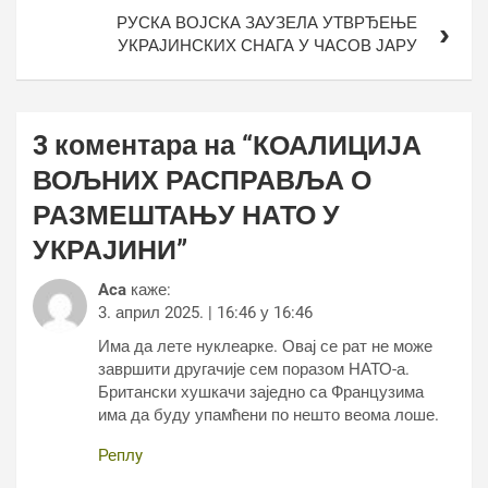
РУСКА ВОЈСКА ЗАУЗЕЛА УТВРЂЕЊЕ
УКРАЈИНСКИХ СНАГА У ЧАСОВ ЈАРУ
3 коментара на “
КОАЛИЦИЈА
ВОЉНИХ РАСПРАВЉА О
РАЗМЕШТАЊУ НАТО У
УКРАЈИНИ
”
Aca
каже:
3. април 2025. | 16:46 у 16:46
Има да лете нуклеарке. Овај се рат не може
завршити другачије сем поразом НАТО-а.
Британски хушкачи заједно са Французима
има да буду упамћени по нешто веома лоше.
Реплy