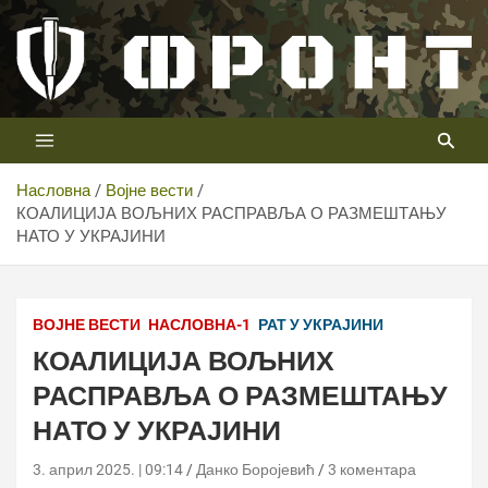
Скип
то
цонтент
Први војни канал у Србији
Телевизија ФРОНТ
Насловна
Војне вести
КОАЛИЦИЈА ВОЉНИХ РАСПРАВЉА О РАЗМЕШТАЊУ
НАТО У УКРАЈИНИ
ВОЈНЕ ВЕСТИ
НАСЛОВНА-1
РАТ У УКРАЈИНИ
КОАЛИЦИЈА ВОЉНИХ
РАСПРАВЉА О РАЗМЕШТАЊУ
НАТО У УКРАЈИНИ
3. април 2025. | 09:14
Данко Боројевић
3 коментара