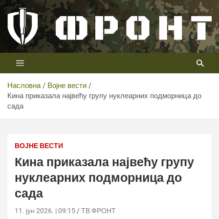
Скип
то
цонтент
Први војни канал у Србији
Телевизија ФРОНТ
Насловна
Војне вести
Кина приказала највећу групу нуклеарних подморница до
сада
Кина приказала највећу групу нуклеарних подморница
до сада
ВОЈНЕ ВЕСТИ
Кина приказала највећу групу
нуклеарних подморница до
сада
11. јун 2026. | 09:15
ТВ ФРОНТ