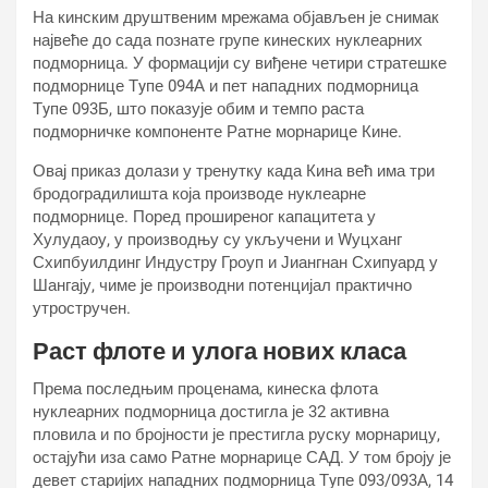
На кинским друштвеним мрежама објављен је снимак
највеће до сада познате групе кинеских нуклеарних
подморница. У формацији су виђене четири стратешке
подморнице Тyпе 094А и пет нападних подморница
Тyпе 093Б, што показује обим и темпо раста
подморничке компоненте Ратне морнарице Кине.
Овај приказ долази у тренутку када Кина већ има три
бродоградилишта која производе нуклеарне
подморнице. Поред проширеног капацитета у
Хулудаоу, у производњу су укључени и Wуцханг
Схипбуилдинг Индустрy Гроуп и Јиангнан Схипyард у
Шангају, чиме је производни потенцијал практично
утростручен.
Раст флоте и улога нових класа
Према последњим проценама, кинеска флота
нуклеарних подморница достигла је 32 активна
пловила и по бројности је престигла руску морнарицу,
остајући иза само Ратне морнарице САД. У том броју је
девет старијих нападних подморница Тyпе 093/093А, 14