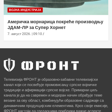
ВОЈНА ИНДУСТРИЈА
Америчка морнарица покреће производњу
ЈДАМ-ЛР за Супер Хорнет
7. август 2026. | 09:10
Телевизија ФРОНТ је образовно-забавни телевизијски
канал који се посвећује промовисању српске војничке
традиције и афирмацији српске војске. Примарни циљ
канала је да на савремен и модеран начин обрађује теме
везане за ову област, комбинујући образовне садржаје са
динамичним продукцијским елементима. Кроз своје емисије,
ФРОНТ настоји да гледаоцима приближи важне аспекте