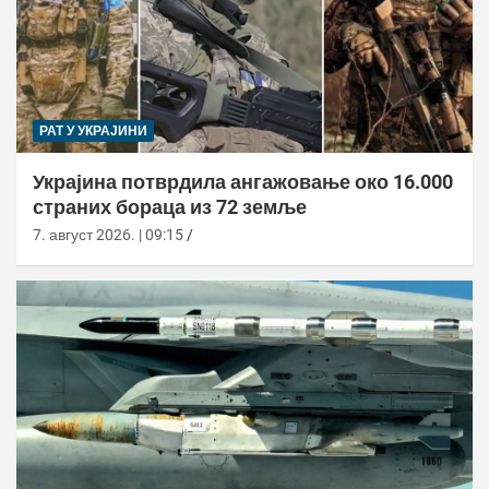
РАТ У УКРАЈИНИ
Украјина потврдила ангажовање око 16.000
страних бораца из 72 земље
7. август 2026. | 09:15