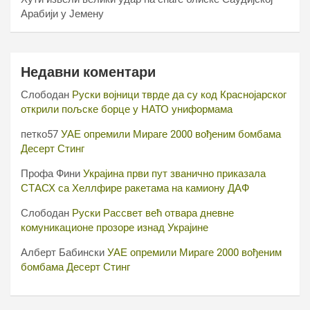
Арабији у Јемену
Недавни коментари
Слободан
Руски војници тврде да су код Краснојарског
открили пољске борце у НАТО униформама
петко57
УАЕ опремили Мираге 2000 вођеним бомбама
Десерт Стинг
Профа Фини
Украјина први пут званично приказала
СТАСХ са Хеллфире ракетама на камиону ДАФ
Слободан
Руски Рассвет већ отвара дневне
комуникационе прозоре изнад Украјине
Алберт Бабински
УАЕ опремили Мираге 2000 вођеним
бомбама Десерт Стинг