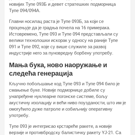
новијих Тyпе 093Б и девет стратешких подморница
Тyпе 094/094А.
Главни носилац раста је Тyпе 093Б, за који се
процењује да је градња почела на 16 примерака.
Истовремено, Тyпе 093 и Тyпе 094 представљали су
велики технолошки искорак у односу на раније Тyпе
091 и Тyпе 092, које су више служиле за развој
индустрије него за пуновредну борбену употребу.
Мања бука, ново наоружање и
следећа генерација
Кључно побољшање код Тyпе 093 и Тyпе 094 било је
смањење буке. Новије подморнице добиле су
унапређене нуклеарне погонске системе, бољу
акустичну изолацију и већи ниво поузданости, што им је
омогућило дуже патроле и озбиљнију оперативну
употребу.
Тyпе 093 је интегрисао крстареће ракете, а новије
верзије и противбродску балистичку ракету YЈ-21. Са