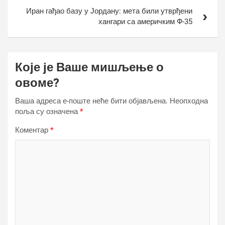
Иран гађао базу у Јордану: мета били утврђени
хангари са америчким Ф-35
Које је Ваше мишљење о
овоме?
Ваша адреса е-поште неће бити објављена.
Неопходна
поља су означена
*
Коментар
*