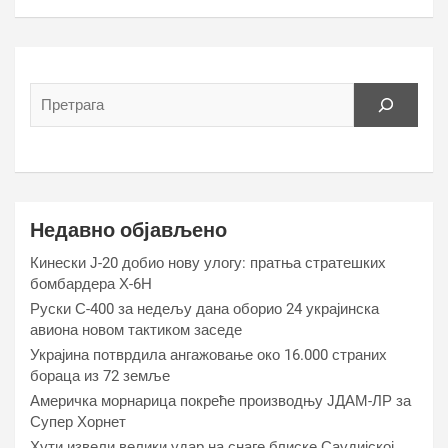
Недавно објављено
Кинески Ј-20 добио нову улогу: пратња стратешких
бомбардера Х-6Н
Руски С-400 за недељу дана оборио 24 украјинска
авиона новом тактиком заседе
Украјина потврдила ангажовање око 16.000 страних
бораца из 72 земље
Америчка морнарица покреће производњу ЈДАМ-ЛР за
Супер Хорнет
Хути извели велики удар на снаге блиске Саудијској