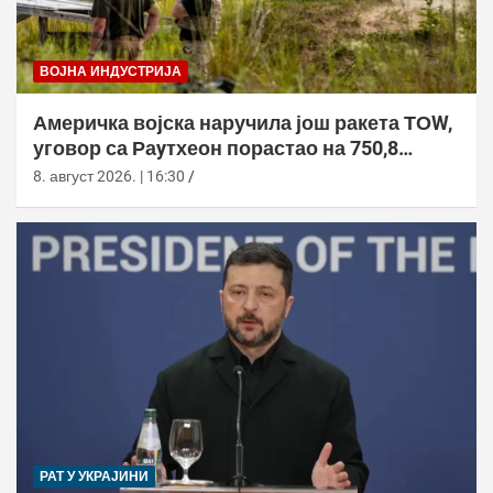
ВОЈНА ИНДУСТРИЈА
Америчка војска наручила још ракета ТОW,
уговор са Раyтхеон порастао на 750,8
милиона долара
8. август 2026. | 16:30
РАТ У УКРАЈИНИ