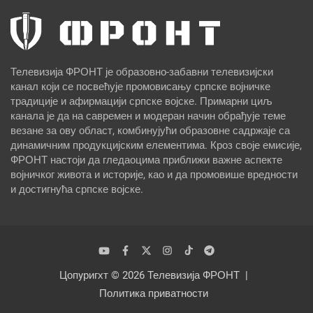
Телевизија ФРОНТ је образовно-забавни телевизијски
канал који се посвећује промовисању српске војничке
традиције и афирмацији српске војске. Примарни циљ
канала је да на савремен и модеран начин обрађује теме
везане за ову област, комбинујући образовне садржаје са
динамичним продукцијским елементима. Кроз своје емисије,
ФРОНТ настоји да гледаоцима приближи важне аспекте
војничког живота и историје, као и да промовише вредности
и достигнућа српске војске.
Цопyригхт © 2026
Телевизија ФРОНТ
Политика приватности