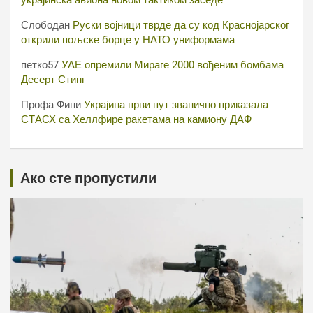
Слободан
Руски војници тврде да су код Краснојарског
открили пољске борце у НАТО униформама
петко57
УАЕ опремили Мираге 2000 вођеним бомбама
Десерт Стинг
Профа Фини
Украјина први пут званично приказала
СТАСХ са Хеллфире ракетама на камиону ДАФ
Ако сте пропустили