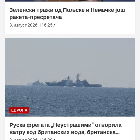
Зеленски тражи од Пољске и Немачке још
ракета-пресретача
8. август 2026. | 16:25
ЕВРОПА
Руска фрегата „Неустрашими“ отворила
ватру код британских вода, британска
морнарица појачала праћење
8. август 2026. | 16:20