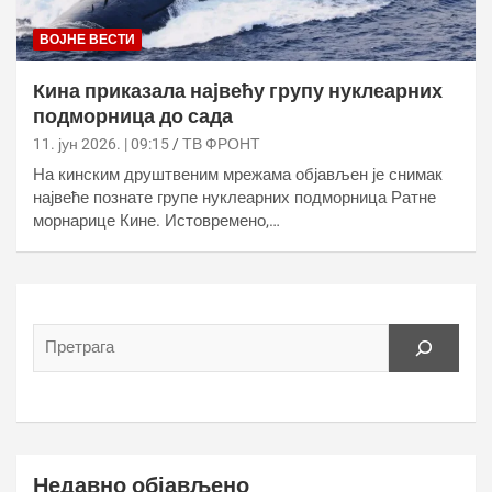
ВОЈНЕ ВЕСТИ
Кина приказала највећу групу нуклеарних
подморница до сада
11. јун 2026. | 09:15
ТВ ФРОНТ
На кинским друштвеним мрежама објављен је снимак
највеће познате групе нуклеарних подморница Ратне
морнарице Кине. Истовремено,…
Недавно објављено