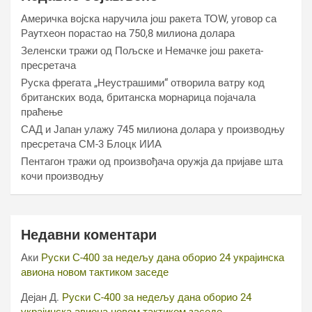
Америчка војска наручила још ракета ТОW, уговор са
Раyтхеон порастао на 750,8 милиона долара
Зеленски тражи од Пољске и Немачке још ракета-
пресретача
Руска фрегата „Неустрашими“ отворила ватру код
британских вода, британска морнарица појачала
праћење
САД и Јапан улажу 745 милиона долара у производњу
пресретача СМ-3 Блоцк ИИА
Пентагон тражи од произвођача оружја да пријаве шта
кочи производњу
Недавни коментари
Аки
Руски С-400 за недељу дана оборио 24 украјинска
авиона новом тактиком заседе
Дејан Д.
Руски С-400 за недељу дана оборио 24
украјинска авиона новом тактиком заседе