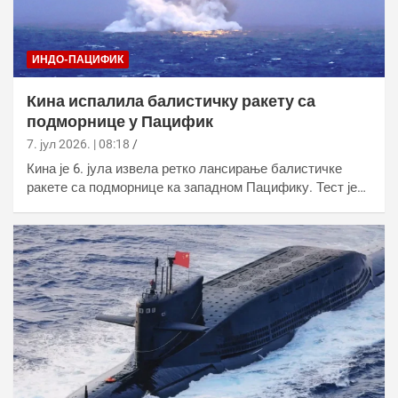
ИНДО-ПАЦИФИК
Кина испалила балистичку ракету са
подморнице у Пацифик
7. јул 2026. | 08:18
Кина је 6. јула извела ретко лансирање балистичке
ракете са подморнице ка западном Пацифику. Тест је…