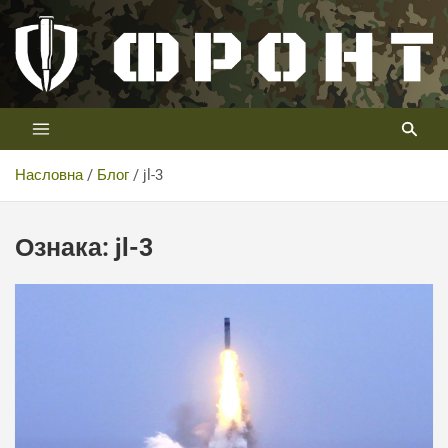
Скип
то
цонтент
Први војни канал у Србији
Телевизија ФРОНТ
Насловна
Блог
jl-3
Ознака:
jl-3