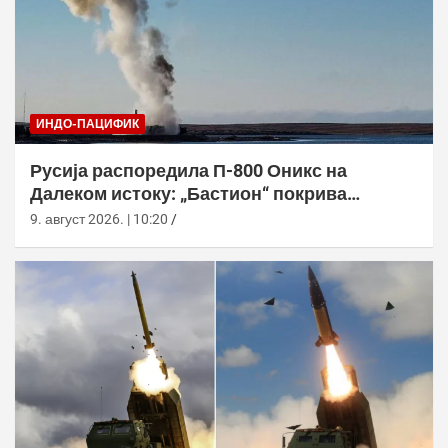
ИНДО-ПАЦИФИК
Русија распоредила П-800 Оникс на
Далеком истоку: „Бастион“ покрива
Куриле, Камчатку и Чукотку
9. август 2026. | 10:20