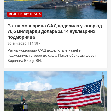
ВОЈНА ИНДУСТРИЈА
Ратна морнарица САД доделила уговор од
76,6 милијарди долара за 14 нуклеарних
подморница
30. јул 2026. | 14:58
Ратна морнарица САД доделила је највећи
подморнички уговор до сада. Пакет обухвата девет
Виргиниа Блоцк ВИ…