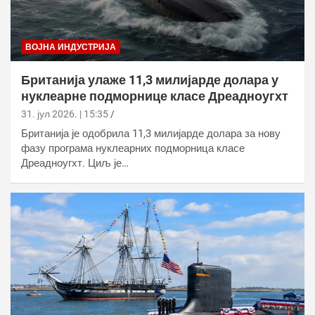
ВОЈНА ИНДУСТРИЈА
Британија улаже 11,3 милијарде долара у
нуклеарне подморнице класе Дреадноугхт
31. јул 2026. | 15:35
Британија је одобрила 11,3 милијарде долара за нову
фазу програма нуклеарних подморница класе
Дреадноугхт. Циљ је…