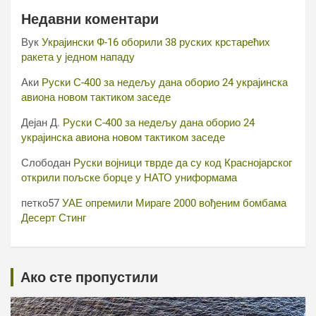
Недавни коментари
Вук
Украјински Ф-16 оборили 38 руских крстарећих
ракета у једном нападу
Аки
Руски С-400 за недељу дана оборио 24 украјинска
авиона новом тактиком заседе
Дејан Д.
Руски С-400 за недељу дана оборио 24
украјинска авиона новом тактиком заседе
Слободан
Руски војници тврде да су код Краснојарског
открили пољске борце у НАТО униформама
петко57
УАЕ опремили Мираге 2000 вођеним бомбама
Десерт Стинг
Ако сте пропустили