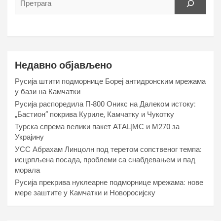
Недавно објављено
Русија штити подморнице Бореј антидронским мрежама
у бази на Камчатки
Русија распоредила П-800 Оникс на Далеком истоку:
„Бастион“ покрива Куриле, Камчатку и Чукотку
Турска спрема велики пакет АТАЦМС и М270 за
Украјину
УСС Абрахам Линцолн под теретом сопственог темпа:
исцрпљена посада, проблеми са снабдевањем и пад
морала
Русија прекрива нуклеарне подморнице мрежама: нове
мере заштите у Камчатки и Новоросијску