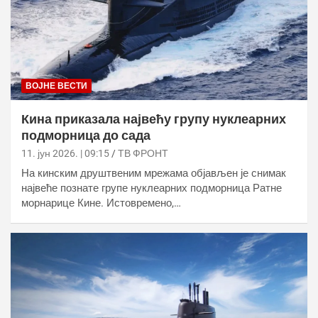
ВОЈНЕ ВЕСТИ
Кина приказала највећу групу нуклеарних
подморница до сада
11. јун 2026. | 09:15
ТВ ФРОНТ
На кинским друштвеним мрежама објављен је снимак
највеће познате групе нуклеарних подморница Ратне
морнарице Кине. Истовремено,…