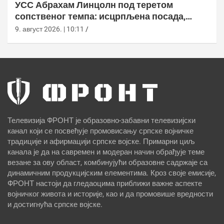
УСС Абрахам Линцолн под теретом
сопственог темпа: исцрпљена посада,
проблеми са снабдевањем и пад морала
9. август 2026. | 10:11
Телевизија ФРОНТ је образовно-забавни телевизијски
канал који се посвећује промовисању српске војничке
традиције и афирмацији српске војске. Примарни циљ
канала је да на савремен и модеран начин обрађује теме
везане за ову област, комбинујући образовне садржаје са
динамичним продукцијским елементима. Кроз своје емисије,
ФРОНТ настоји да гледаоцима приближи важне аспекте
војничког живота и историје, као и да промовише вредности
и достигнућа српске војске.