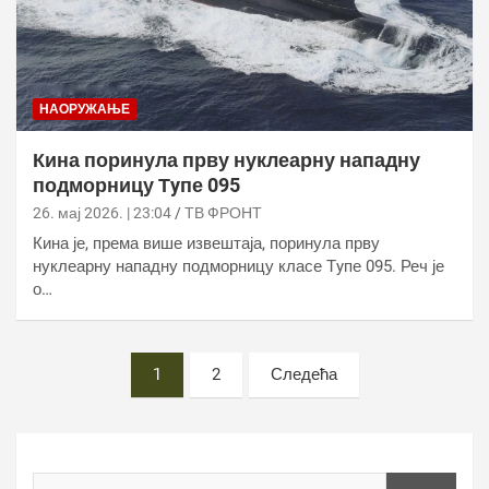
НАОРУЖАЊЕ
Кина поринула прву нуклеарну нападну
подморницу Тyпе 095
26. мај 2026. | 23:04
ТВ ФРОНТ
Кина је, према више извештаја, поринула прву
нуклеарну нападну подморницу класе Тyпе 095. Реч је
о…
Постс
1
2
Следећа
пагинатион