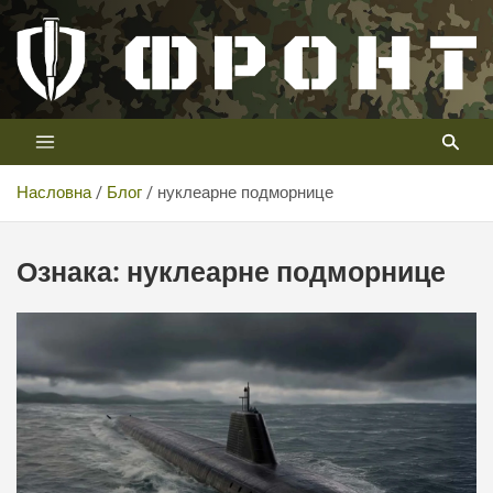
Скип
то
цонтент
Први војни канал у Србији
Телевизија ФРОНТ
Насловна
Блог
нуклеарне подморнице
Ознака:
нуклеарне подморнице