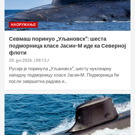
НАОРУЖАЊЕ
Севмаш поринуо „Уљановск“: шеста
подморница класе Јасин-М иде ка Северној
флоти
29. јул 2026. | 09:13
Русија је поринула „Уљановск“, шесту нуклеарну
нападну подморницу класе Јасин-М. Подморница ће
после завршетка радова и…