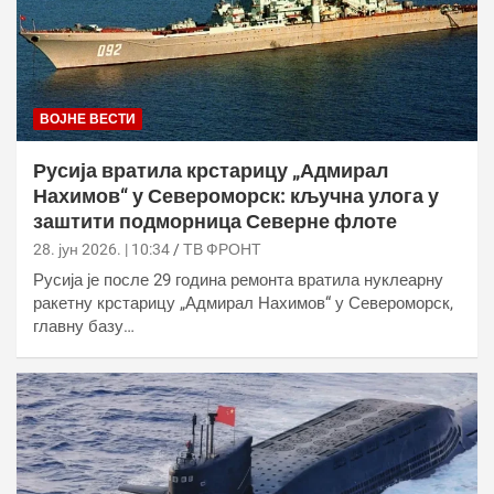
ВОЈНЕ ВЕСТИ
Русија вратила крстарицу „Адмирал
Нахимов“ у Североморск: кључна улога у
заштити подморница Северне флоте
28. јун 2026. | 10:34
ТВ ФРОНТ
Русија је после 29 година ремонта вратила нуклеарну
ракетну крстарицу „Адмирал Нахимов“ у Североморск,
главну базу…