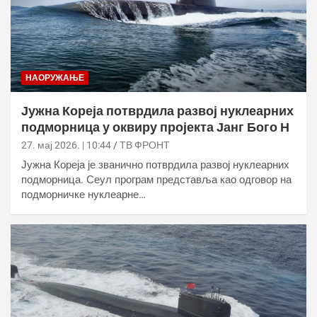
НАОРУЖАЊЕ
Јужна Кореја потврдила развој нуклеарних
подморница у оквиру пројекта Јанг Бого Н
27. мај 2026. | 10:44
ТВ ФРОНТ
Јужна Кореја је званично потврдила развој нуклеарних
подморница. Сеул програм представља као одговор на
подморничке нуклеарне…