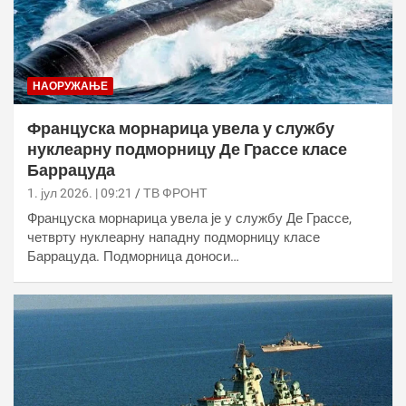
НАОРУЖАЊЕ
Француска морнарица увела у службу
нуклеарну подморницу Де Грассе класе
Баррацуда
1. јул 2026. | 09:21
ТВ ФРОНТ
Француска морнарица увела је у службу Де Грассе,
четврту нуклеарну нападну подморницу класе
Баррацуда. Подморница доноси…