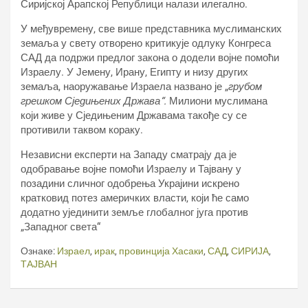
Сиријској Арапској Републици налази илегално.
У међувремену, све више представника муслиманских
земаља у свету отворено критикује одлуку Конгреса
САД да подржи предлог закона о додели војне помоћи
Израелу. У Јемену, Ирану, Египту и низу других
земаља, наоружавање Израела названо је „
грубом
грешком Сједињених Држава“.
Милиони муслимана
који живе у Сједињеним Државама такође су се
противили таквом кораку.
Независни експерти на Западу сматрају да је
одобравање војне помоћи Израелу и Тајвану у
позадини сличног одобрења Украјини искрено
кратковид потез америчких власти, који ће само
додатно ујединити земље глобалног југа против
„Западног света“
Ознаке:
Израел
,
ирак
,
провинција Хасаки
,
САД
,
СИРИЈА
,
ТАЈВАН