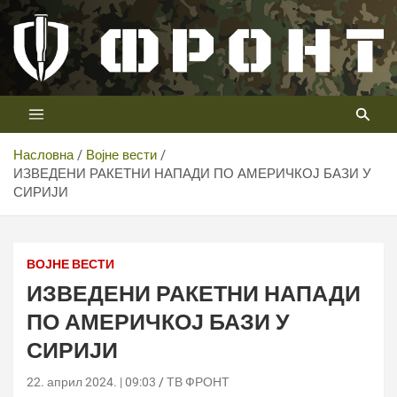
Скип
то
цонтент
Први војни канал у Србији
Телевизија ФРОНТ
Насловна
Војне вести
ИЗВЕДЕНИ РАКЕТНИ НАПАДИ ПО АМЕРИЧКОЈ БАЗИ У
СИРИЈИ
ВОЈНЕ ВЕСТИ
ИЗВЕДЕНИ РАКЕТНИ НАПАДИ
ПО АМЕРИЧКОЈ БАЗИ У
СИРИЈИ
22. април 2024. | 09:03
ТВ ФРОНТ