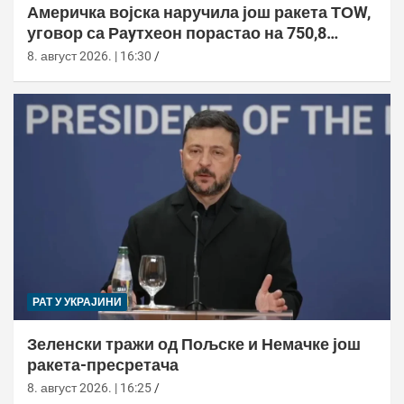
Америчка војска наручила још ракета ТОW,
уговор са Раyтхеон порастао на 750,8
милиона долара
8. август 2026. | 16:30
РАТ У УКРАЈИНИ
Зеленски тражи од Пољске и Немачке још
ракета-пресретача
8. август 2026. | 16:25