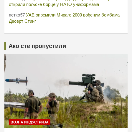
открили пољске борце у НАТО униформама
петко57
УАЕ опремили Мираге 2000 вођеним бомбама
Десерт Стинг
Ако сте пропустили
ВОЈНА ИНДУСТРИЈА