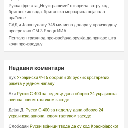
Руска фрегата „Неустрашими“ отворила ватру код
британских вода, британска морнарица појачала
праћење
САД и Јапан улажу 745 милиона долара у производњу
пресретача СМ-3 Блоцк ИИА
Пентагон тражи од произвођача оружја да пријаве шта
кочи производњу
Недавни коментари
Вук
Украјински Ф-16 оборили 38 руских крстарећих
ракета у једном нападу
Аки
Руски С-400 за недељу дана оборио 24 украјинска
авиона новом тактиком заседе
Дејан Д.
Руски С-400 за недељу дана оборио 24
украјинска авиона новом тактиком заседе
Слободан
Руски војници тврде да су код Краснојарског