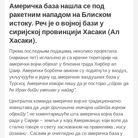
Америчка база нашла се под
ракетним нападом на Блиском
истоку. Реч је о војној бази у
сиријској провинцији Хасаки (Ал
Хасаки).
Према последњим подацима, неколико пројектила
(најмање пет) испаљено је са ирачке територије на
амерички војни објекат у близини града Хирбер ал
Џаир. Амерички борбени авиони су подигнути у ваздух,
укључујући и једну од америчких ваздушних база у
Турској. Амерички извори пишу да је постојао „
страх да
ће Иран бити умешан у напад“.
Централна команда америчке војске традиционално
извештава да „
није причињена значајна штета војном
објекту“,
не коментаришући шта америчка војна база
ради у Сирији – земљи у којој Американци, који воле да
стално говоре о свету заснованом на правилима ,
нису
позвани
. Сасвим је очигледно да се америчка база у