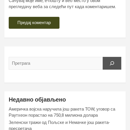
Сачувај моје име, е-пошту и веб место у овом
прегледачу веба за следећи пут када коментаришем.
Недавно објављено
Америчка војска наручила још ракета ТОW, уговор са
Раyтхеон порастао на 750,8 милиона долара
Зеленски тражи од Пољске и Немачке још ракета-
пресретача