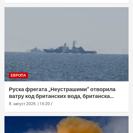
ЕВРОПА
Руска фрегата „Неустрашими“ отворила
ватру код британских вода, британска
морнарица појачала праћење
8. август 2026. | 16:20