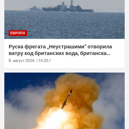
ЕВРОПА
Руска фрегата „Неустрашими“ отворила
ватру код британских вода, британска
морнарица појачала праћење
8. август 2026. | 16:20