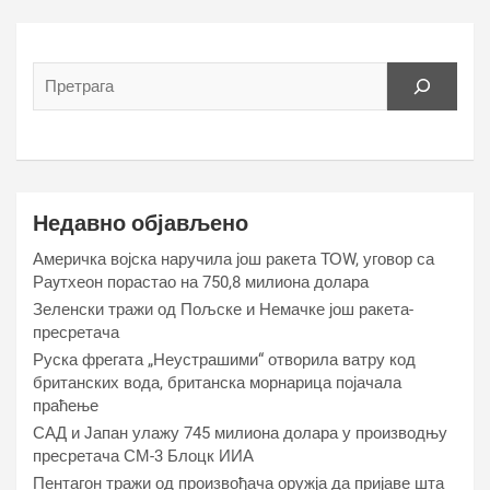
Недавно објављено
Америчка војска наручила још ракета ТОW, уговор са
Раyтхеон порастао на 750,8 милиона долара
Зеленски тражи од Пољске и Немачке још ракета-
пресретача
Руска фрегата „Неустрашими“ отворила ватру код
британских вода, британска морнарица појачала
праћење
САД и Јапан улажу 745 милиона долара у производњу
пресретача СМ-3 Блоцк ИИА
Пентагон тражи од произвођача оружја да пријаве шта