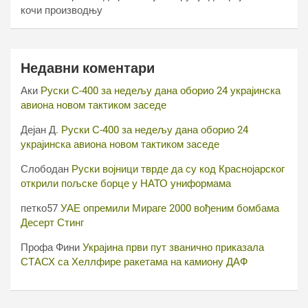
кочи производњу
Недавни коментари
Аки
Руски С-400 за недељу дана оборио 24 украјинска
авиона новом тактиком заседе
Дејан Д.
Руски С-400 за недељу дана оборио 24
украјинска авиона новом тактиком заседе
Слободан
Руски војници тврде да су код Краснојарског
открили пољске борце у НАТО униформама
петко57
УАЕ опремили Мираге 2000 вођеним бомбама
Десерт Стинг
Профа Фини
Украјина први пут званично приказала
СТАСХ са Хеллфире ракетама на камиону ДАФ