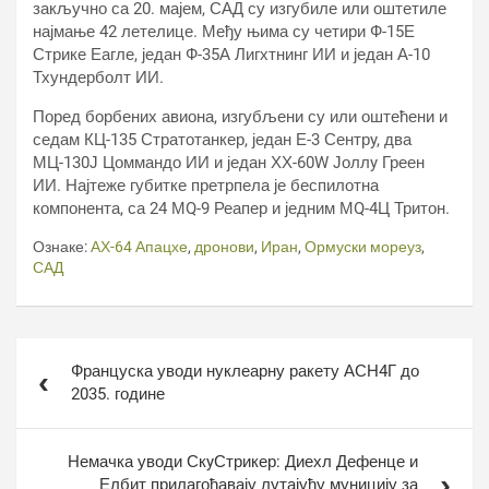
закључно са 20. мајем, САД су изгубиле или оштетиле
најмање 42 летелице. Међу њима су четири Ф-15Е
Стрике Еагле, један Ф-35А Лигхтнинг ИИ и један А-10
Тхундерболт ИИ.
Поред борбених авиона, изгубљени су или оштећени и
седам КЦ-135 Стратотанкер, један Е-3 Сентрy, два
МЦ-130Ј Цоммандо ИИ и један ХХ-60W Јоллy Греен
ИИ. Најтеже губитке претрпела је беспилотна
компонента, са 24 МQ-9 Реапер и једним МQ-4Ц Тритон.
Ознаке:
АХ-64 Апацхе
,
дронови
,
Иран
,
Ормуски мореуз
,
САД
Кретање
Француска уводи нуклеарну ракету АСН4Г до
чланка
2035. године
Немачка уводи СкyСтрикер: Диехл Дефенце и
Елбит прилагођавају лутајућу муницију за