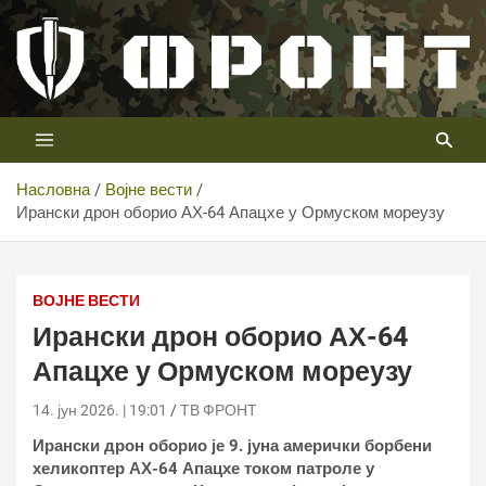
Скип
то
цонтент
Први војни канал у Србији
Телевизија ФРОНТ
Насловна
Војне вести
Ирански дрон оборио АХ-64 Апацхе у Ормуском мореузу
ВОЈНЕ ВЕСТИ
Ирански дрон оборио АХ-64
Апацхе у Ормуском мореузу
14. јун 2026. | 19:01
ТВ ФРОНТ
Ирански дрон оборио је 9. јуна амерички борбени
хеликоптер АХ-64 Апацхе током патроле у