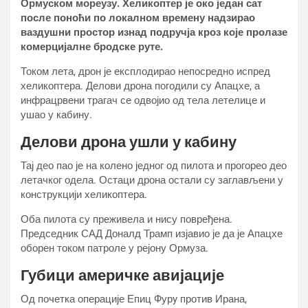
Ормуском мореузу. Хеликоптер је око један сат
после поноћи по локалном времену надзирао
ваздушни простор изнад подручја кроз које пролазе
комерцијалне бродске руте.
Током лета, дрон је експлодирао непосредно испред
хеликоптера. Делови дрона погодили су Апацхе, а
инфрацрвени трагач се одвојио од тела летелице и
ушао у кабину.
Делови дрона ушли у кабину
Тај део пао је на колено једног од пилота и прогорео део
летачког одела. Остаци дрона остали су заглављени у
конструкцији хеликоптера.
Оба пилота су преживела и нису повређена.
Председник САД Доналд Трамп изјавио је да је Апацхе
оборен током патроле у рејону Ормуза.
Губици америчке авијације
Од почетка операције Епиц Фурy против Ирана,