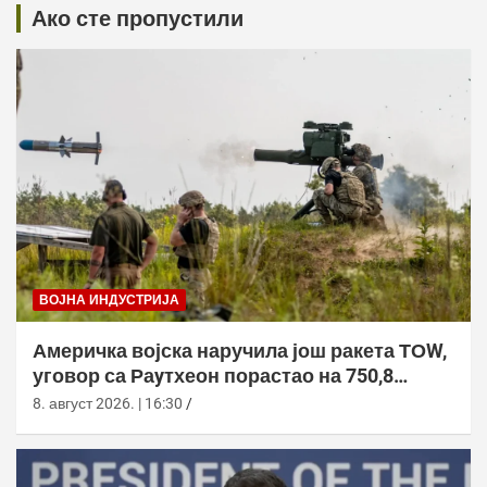
Ако сте пропустили
ВОЈНА ИНДУСТРИЈА
Америчка војска наручила још ракета ТОW,
уговор са Раyтхеон порастао на 750,8
милиона долара
8. август 2026. | 16:30