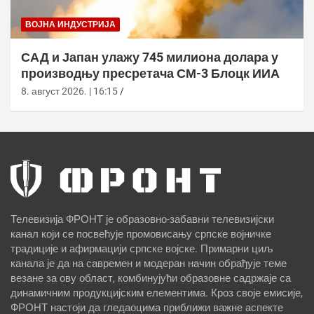
ВОЈНА ИНДУСТРИЈА
САД и Јапан улажу 745 милиона долара у
производњу пресретача СМ-3 Блоцк ИИА
8. август 2026. | 16:15
Телевизија ФРОНТ је образовно-забавни телевизијски
канал који се посвећује промовисању српске војничке
традиције и афирмацији српске војске. Примарни циљ
канала је да на савремен и модеран начин обрађује теме
везане за ову област, комбинујући образовне садржаје са
динамичним продукцијским елементима. Кроз своје емисије,
ФРОНТ настоји да гледаоцима приближи важне аспекте