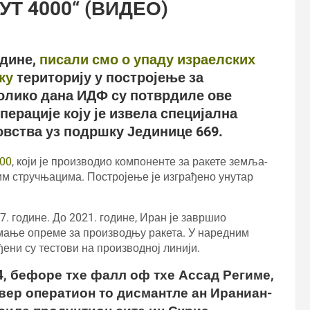
Т 4000“ (ВИДЕО)
дине,
писали смо о упаду израелских
ку
територију у постројење за
олико дана ИДФ су потврдиле ове
перације коју је извела специјална
овства уз подршку Јединице 669.
000
, који је производио компоненте за ракете земља-
м стручњацима. Постројење је изграђено унутар
. године. До 2021. године, Иран је завршио
мање опреме за производњу ракета. У наредним
ени су тестови на производној линији.
 бефоре тхе фалл оф тхе Ассад Региме,
вер оператион то дисмантле ан Ираниан-