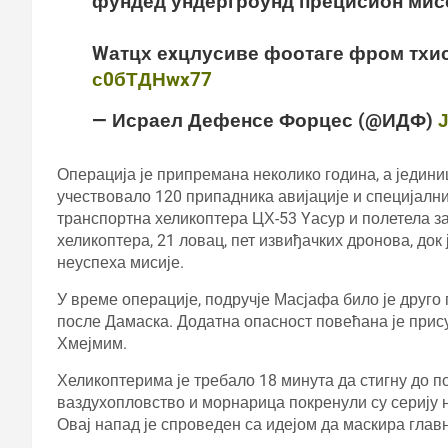
фундед ундергроунд прецисион мисс
Wатцх еxцлусиве фоотаге фром тхи
с0бТДНwx77
— Исраел Дефенсе Форцес (@ИДФ)
Ј
Операција је припремана неколико година, а једини
учествовало 120 припадника авијације и специјални
транспортна хеликоптера ЦХ-53 Yасур и полетела з
хеликоптера, 21 ловац, пет извиђачких дронова, док
неуспеха мисије.
У време операције, подручје Масјафа било је друг
после Дамаска. Додатна опасност повећана је прис
Хмејмим.
Хеликоптерима је требало 18 минута да стигну до п
ваздухопловство и морнарица покренули су серију 
Овај напад је спроведен са идејом да маскира глав