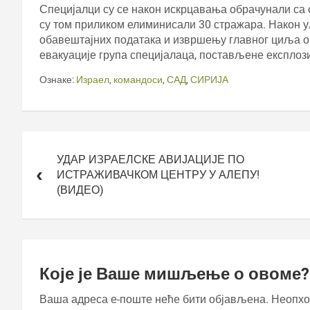
Специјалци су се након искрцавања обрачунали са 
су том приликом елиминисали 30 стражара. Након у
обавештајних података и извршењу главног циља о
евакуације група специјалаца, постављене експлоз
Ознаке:
Израел
,
командоси
,
САД
,
СИРИЈА
Кретање
чланка
УДАР ИЗРАЕЛСКЕ АВИЈАЦИЈЕ ПО
ИСТРАЖИВАЧКОМ ЦЕНТРУ У АЛЕПУ!
(ВИДЕО)
Које је Ваше мишљење о овоме?
Ваша адреса е-поште неће бити објављена.
Неопхо