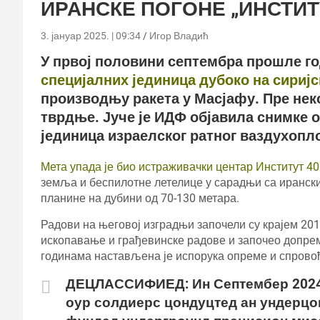
ИРАНСКЕ ПОГОНЕ „ИНСТИТУ
3. јануар 2025. | 09:34
Игор Владић
У првој половини септембра прошле го
специјалних јединица дубоко на сиријс
производњу ракета у Масјафу. Пре нек
тврдње. Јуче је ИДФ објавила снимке о
јединица израелског ратног ваздухопл
Мета упада је био истраживачки центар Институт 4
земља и беспилотне летелице у сарадњи са ирански
планине на дубини од 70-130 метара.
Радови на његовој изградњи започели су крајем 2017
ископавање и грађевинске радове и започео допре
годинама настављена је испорука опреме и спровођ
ДЕЦЛАССИФИЕД: Ин Септембер 2024,
оур солдиерс цондуцтед ан ундерцо