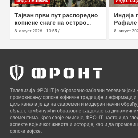
ИНДО-ПАЦИФИК
ИНДО-ПАЦ
Тајван први пут распоредио
Индија 
копнене снаге на острво
Рафале 
Сјаолиућиу током вежбе Хан
Блацк у
8. август 2026. | 10:55
8. август 202
Куанг 42
Телевизија ФРОНТ је образовно-забавни телевизијски к
промовисању српске војничке традиције и афирмацији 
циљ канала је да на савремен и модеран начин обрађуј
област, комбинујући образовне садржаје са динамични
елементима. Кроз своје емисије, ФРОНТ настоји да г
аспекте војничког живота и историје, као и да промови
српске војске.