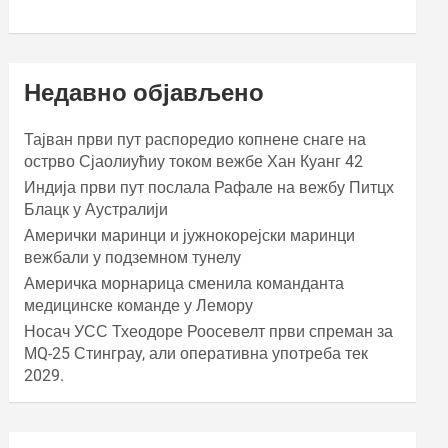
Недавно објављено
Тајван први пут распоредио копнене снаге на
острво Сјаолиућиу током вежбе Хан Куанг 42
Индија први пут послала Рафале на вежбу Питцх
Блацк у Аустралији
Амерички маринци и јужнокорејски маринци
вежбали у подземном тунелу
Америчка морнарица сменила команданта
медицинске команде у Лемору
Носач УСС Тхеодоре Роосевелт први спреман за
МQ-25 Стинграy, али оперативна употреба тек
2029.