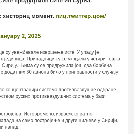
иле продуцтион сите ин Сyриа.
с хисториц момент.
пиц.тwиттер.цом/
ануарy 2, 2025
це су увежбавале извршење исте. У упаду је
х јединица. Припадници су се укрцали у четири тешка
а Сирију. Њима су се придружила још два борбена
 је додатних 30 авиона било у приправности у случају
о по концентрацији система противваздушне одбране
уством руских противваздушних система у бази
остројења. Истовремено, израелско ратно
напада на само постројење и друге циљеве у Сирији.
ни напад.