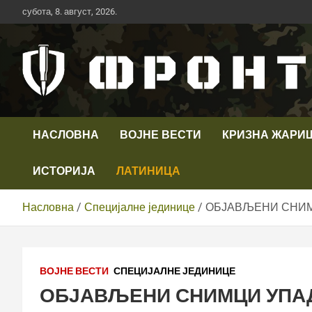
Скип
субота, 8. август, 2026.
то
цонтент
Први војни канал у Србији
Телевизија ФРОНТ
НАСЛОВНА
ВОЈНЕ ВЕСТИ
КРИЗНА ЖАРИ
ИСТОРИЈА
ЛАТИНИЦА
Насловна
Специјалне јединице
ОБЈАВЉЕНИ СНИМЦ
ВОЈНЕ ВЕСТИ
СПЕЦИЈАЛНЕ ЈЕДИНИЦЕ
ОБЈАВЉЕНИ СНИМЦИ УПА