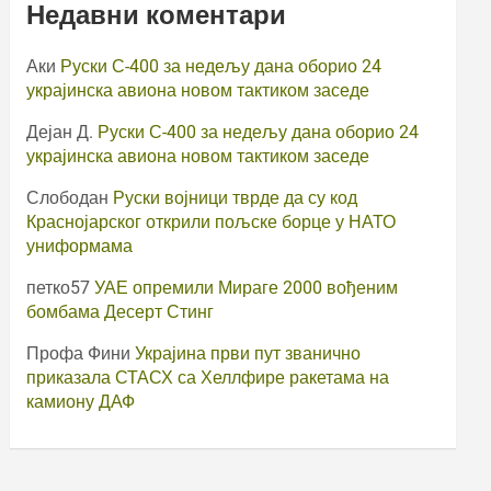
Недавни коментари
Аки
Руски С-400 за недељу дана оборио 24
украјинска авиона новом тактиком заседе
Дејан Д.
Руски С-400 за недељу дана оборио 24
украјинска авиона новом тактиком заседе
Слободан
Руски војници тврде да су код
Краснојарског открили пољске борце у НАТО
униформама
петко57
УАЕ опремили Мираге 2000 вођеним
бомбама Десерт Стинг
Профа Фини
Украјина први пут званично
приказала СТАСХ са Хеллфире ракетама на
камиону ДАФ