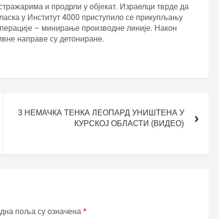
стражарима и продрли у објекат. Израелци тврде да
ласка у Институт 4000 приступило се прикупљању
перације – минирање производне линије. Након
ивне направе су детониране.
3 НЕМАЧКА ТЕНКА ЛЕОПАРД УНИШТЕНА У
КУРСКОЈ ОБЛАСТИ (ВИДЕО)
дна поља су означена
*