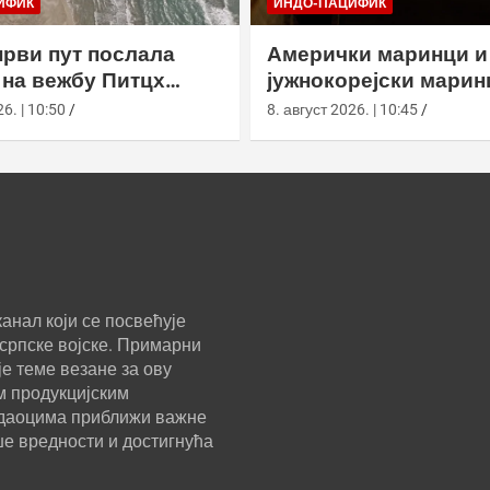
ИФИК
ИНДО-ПАЦИФИК
први пут послала
Амерички маринци и
на вежбу Питцх
јужнокорејски марин
 Аустралији
вежбали у подземно
6. | 10:50
8. август 2026. | 10:45
анал који се посвећује
српске војске. Примарни
е теме везане за ову
м продукцијским
ледаоцима приближи важне
ше вредности и достигнућа