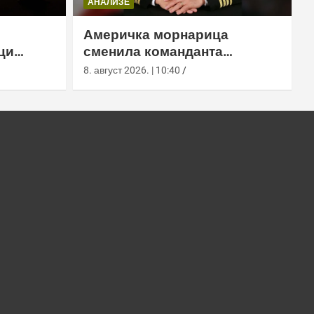
АНАЛИЗЕ
Америчка морнарица
ци
сменила команданта
м тунелу
медицинске команде у
8. август 2026. | 10:40
Лемору