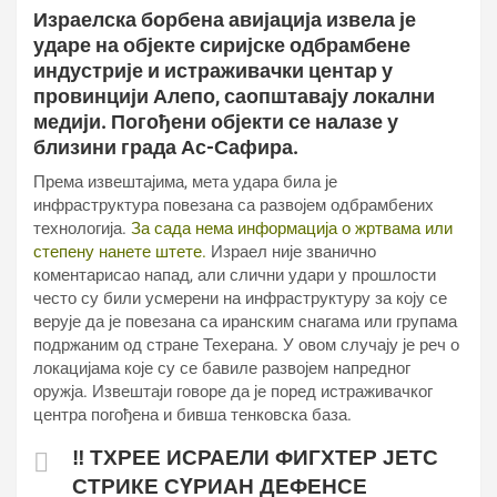
Израелска борбена авијација извела је
ударе на објекте сиријске одбрамбене
индустрије и истраживачки центар у
провинцији Алепо, саопштавају локални
медији. Погођени објекти се налазе у
близини града Ас-Сафира.
Према извештајима, мета удара била је
инфраструктура повезана са развојем одбрамбених
технологија.
За сада нема информација о жртвама или
степену нанете штете.
Израел није званично
коментарисао напад, али слични удари у прошлости
често су били усмерени на инфраструктуру за коју се
верује да је повезана са иранским снагама или групама
подржаним од стране Техерана. У овом случају је реч о
локацијама које су се бавиле развојем напредног
оружја. Извештаји говоре да је поред истраживачког
центра погођена и бивша тенковска база.
‼️ ТХРЕЕ ИСРАЕЛИ ФИГХТЕР ЈЕТС
СТРИКЕ СYРИАН ДЕФЕНСЕ