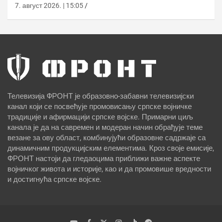
7. август 2026. | 15:05
Телевизија ФРОНТ је образовно-забавни телевизијски
канал који се посвећује промовисању српске војничке
традиције и афирмацији српске војске. Примарни циљ
канала је да на савремен и модеран начин обрађује теме
везане за ову област, комбинујући образовне садржаје са
динамичним продукцијским елементима. Кроз своје емисије,
ФРОНТ настоји да гледаоцима приближи важне аспекте
војничког живота и историје, као и да промовише вредности
и достигнућа српске војске.