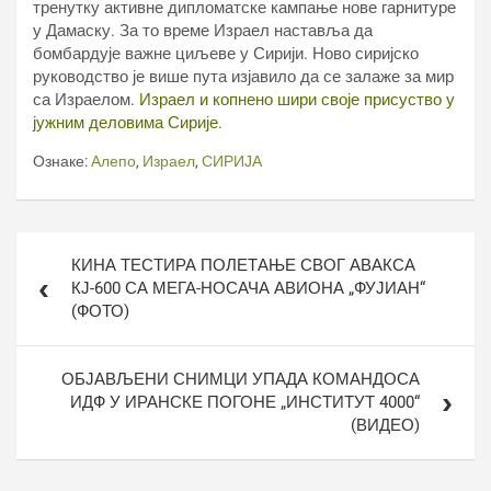
тренутку активне дипломатске кампање нове гарнитуре
у Дамаску. За то време Израел наставља да
бомбардује важне циљеве у Сирији. Ново сиријско
руководство је више пута изјавило да се залаже за мир
са Израелом.
Израел и копнено шири своје присуство у
јужним деловима Сирије.
Ознаке:
Алепо
,
Израел
,
СИРИЈА
Кретање
КИНА ТЕСТИРА ПОЛЕТАЊЕ СВОГ АВАКСА
чланка
КЈ-600 СА МЕГА-НОСАЧА АВИОНА „ФУЈИАН“
(ФОТО)
ОБЈАВЉЕНИ СНИМЦИ УПАДА КОМАНДОСА
ИДФ У ИРАНСКЕ ПОГОНЕ „ИНСТИТУТ 4000“
(ВИДЕО)