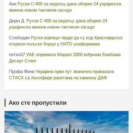
Аки
Руски С-400 за недељу дана оборио 24 украјинска
авиона новом тактиком заседе
Дејан Д.
Руски С-400 за недељу дана оборио 24
украјинска авиона новом тактиком заседе
Слободан
Руски војници тврде да су код Краснојарског
открили пољске борце у НАТО униформама
петко57
УАЕ опремили Мираге 2000 вођеним бомбама
Десерт Стинг
Профа Фини
Украјина први пут званично приказала
СТАСХ са Хеллфире ракетама на камиону ДАФ
Ако сте пропустили