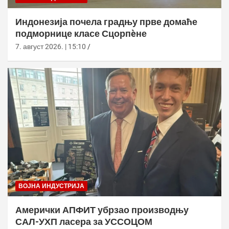
Индонезија почела градњу прве домаће
подморнице класе Сцорпèне
7. август 2026. | 15:10
ВОЈНА ИНДУСТРИЈА
Амерички АПФИТ убрзао производњу
САЛ-УХП ласера за УССОЦОМ