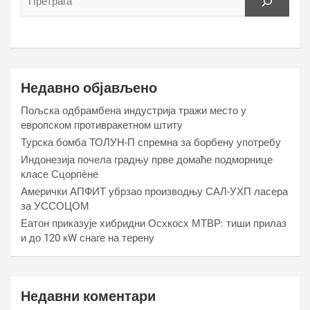
Недавно објављено
Пољска одбрамбена индустрија тражи место у
европском противракетном штиту
Турска бомба ТОЛУН-П спремна за борбену употребу
Индонезија почела градњу прве домаће подморнице
класе Сцорпèне
Амерички АПФИТ убрзао производњу САЛ-УХП ласера
за УССОЦОМ
Еатон приказује хибридни Осхкосх МТВР: тиши прилаз
и до 120 кW снаге на терену
Недавни коментари