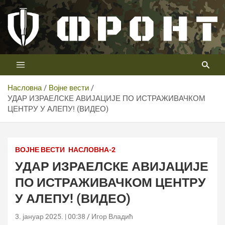
Скип
то
цонтент
Први војни канал у Србији
Телевизија ФРОНТ
Насловна
Војне вести
УДАР ИЗРАЕЛСКЕ АВИЈАЦИЈЕ ПО ИСТРАЖИВАЧКОМ
ЦЕНТРУ У АЛЕПУ! (ВИДЕО)
ВОЈНЕ ВЕСТИ
НАСЛОВНА-2
УДАР ИЗРАЕЛСКЕ АВИЈАЦИЈЕ
ПО ИСТРАЖИВАЧКОМ ЦЕНТРУ
У АЛЕПУ! (ВИДЕО)
3. јануар 2025. | 00:38
Игор Владић