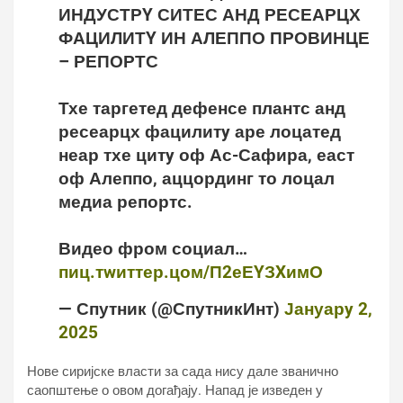
ИНДУСТРY СИТЕС АНД РЕСЕАРЦХ
ФАЦИЛИТY ИН АЛЕППО ПРОВИНЦЕ
– РЕПОРТС
Тхе таргетед дефенсе плантс анд
ресеарцх фацилитy аре лоцатед
неар тхе цитy оф Ас-Сафира, еаст
оф Алеппо, аццординг то лоцал
медиа репортс.
Видео фром социал…
пиц.тwиттер.цом/П2еЕYЗXимО
— Спутник (@СпутникИнт)
Јануарy 2,
2025
Нове сиријске власти за сада нису дале званично
саопштење о овом догађају. Напад је изведен у