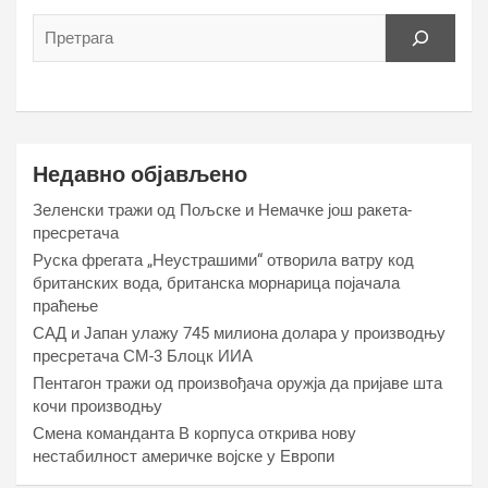
Недавно објављено
Зеленски тражи од Пољске и Немачке још ракета-
пресретача
Руска фрегата „Неустрашими“ отворила ватру код
британских вода, британска морнарица појачала
праћење
САД и Јапан улажу 745 милиона долара у производњу
пресретача СМ-3 Блоцк ИИА
Пентагон тражи од произвођача оружја да пријаве шта
кочи производњу
Смена команданта В корпуса открива нову
нестабилност америчке војске у Европи