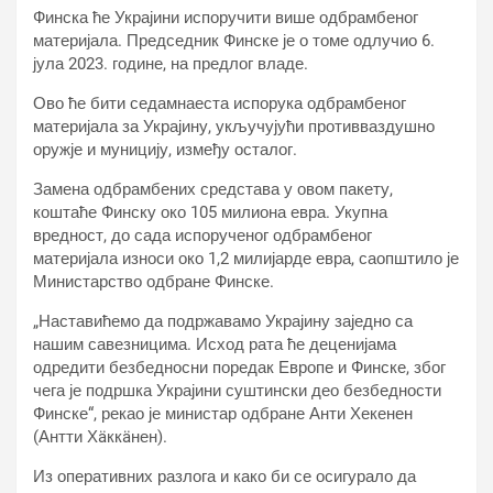
Финска ће Украјини испоручити више одбрамбеног
материјала. Председник Финске је о томе одлучио 6.
јула 2023. године, на предлог владе.
Ово ће бити седамнаеста испорука одбрамбеног
материјала за Украјину, укључујући противваздушно
оружје и муницију, између осталог.
Замена одбрамбених средстава у овом пакету,
коштаће Финску око 105 милиона евра. Укупна
вредност, до сада испорученог одбрамбеног
материјала износи око 1,2 милијарде евра, саопштило је
Министарство одбране Финске.
„Наставићемо да подржавамо Украјину заједно са
нашим савезницима. Исход рата ће деценијама
одредити безбедносни поредак Европе и Финске, због
чега је подршка Украјини суштински део безбедности
Финске“, рекао је министар одбране Анти Хекенен
(Антти Хäккäнен).
Из оперативних разлога и како би се осигурало да