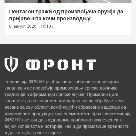
Пентагон тражи од произвођача оружја да
пријаве шта кочи производњу
8. август 2026. | 16:10
Телевизија ФРОНТ је образовно-забавни телевизијски
канал који се посвећује промовисању српске војничке
традиције и афирмацији српске војске. Примарни циљ
канала је да на савремен и модеран начин обрађује теме
везане за ову област, комбинујући образовне садржаје са
динамичним продукцијским елементима. Кроз своје емисије,
ФРОНТ настоји да гледаоцима приближи важне аспекте
војничког живота и историје, као и да промовише вредности
и достигнућа српске војске.