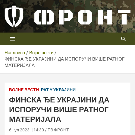
Скип
то
цонтент
Први војни канал у Србији
Телевизија ФРОНТ
Насловна
Војне вести
ФИНСКА ЂЕ УКРАЈИНИ ДА ИСПОРУЧИ ВИШЕ РАТНОГ
МАТЕРИЈАЛА
ВОЈНЕ ВЕСТИ
РАТ У УКРАЈИНИ
ФИНСКА ЂЕ УКРАЈИНИ ДА
ИСПОРУЧИ ВИШЕ РАТНОГ
МАТЕРИЈАЛА
6. јул 2023. | 14:30
ТВ ФРОНТ