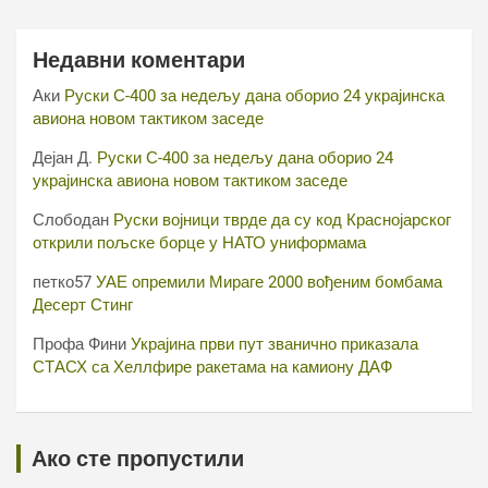
Недавни коментари
Аки
Руски С-400 за недељу дана оборио 24 украјинска
авиона новом тактиком заседе
Дејан Д.
Руски С-400 за недељу дана оборио 24
украјинска авиона новом тактиком заседе
Слободан
Руски војници тврде да су код Краснојарског
открили пољске борце у НАТО униформама
петко57
УАЕ опремили Мираге 2000 вођеним бомбама
Десерт Стинг
Профа Фини
Украјина први пут званично приказала
СТАСХ са Хеллфире ракетама на камиону ДАФ
Ако сте пропустили