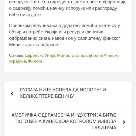
испорука стигне на одредиште, детаљније информације
о садржају помоћи, начину испоруке или распореду
неће бити дате.
Приликом одлучивања о додатној помоћи, узете су у
обзир и потребе Украјине и ресурси финских
одбрамбених снага, наводи се у саопштењу финског
Министарства одбране.
Ознаке:
Европска Унија
,
Министарство одбране Финске
,
украјина
,
Финска
Кретање
РУСИЈА НИЈЕ УСПЕЛА ДА ИСПОРУЧИ
чланка
ХЕЛИКОПТЕРЕ БЕНИНУ
АМЕРИЧКА ОДБРАМБЕНА ИНДУСТРИЈА БИЋЕ
ПОГОЂЕНА КИНЕСКОМ КОТРОЛОМ ИЗВОЗА
ГАЛИЈУМА