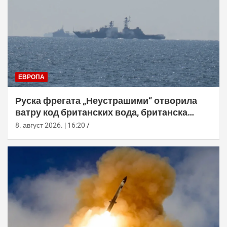
ЕВРОПА
Руска фрегата „Неустрашими“ отворила
ватру код британских вода, британска
морнарица појачала праћење
8. август 2026. | 16:20