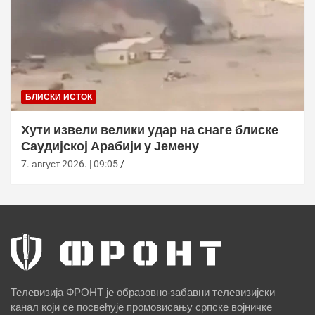
БЛИСКИ ИСТОК
Хути извели велики удар на снаге блиске
Саудијској Арабији у Јемену
7. август 2026. | 09:05
Телевизија ФРОНТ је образовно-забавни телевизијски
канал који се посвећује промовисању српске војничке