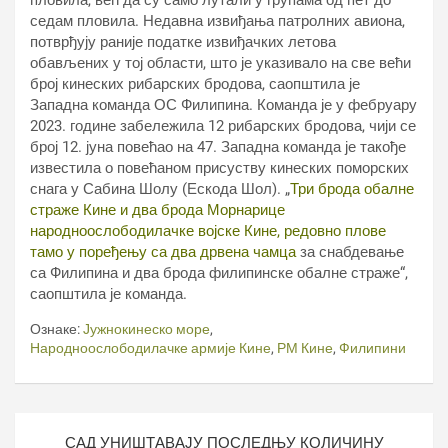
пловила, већ да су само лутали у групама од пет до
седам пловила. Недавна извиђања патролних авиона,
потврђују раније податке извиђачких летова
обављених у тој области, што је указивало на све већи
број кинеских рибарских бродова, саопштила је
Западна команда ОС Филипина. Команда је у фебруару
2023. године забележила 12 рибарских бродова, чији се
број 12. јуна повећао на 47. Западна команда је такође
известила о повећаном присуству кинеских поморских
снага у Сабина Шолу (Ескода Шол). „
Три брода обалне
страже Кине и два брода Морнарице
народноослободилачке војске Кине, редовно плове
тамо у поређењу са два дрвена чамца
за снабдевање
са Филипина и два брода филипинске обалне страже“,
саопштила је команда.
Ознаке:
Јужнокинеско море
,
Народноослободилачке армије Кине
,
РМ Кине
,
Филипини
Кретање
САД УНИШТАВАЈУ ПОСЛЕДЊУ КОЛИЧИНУ