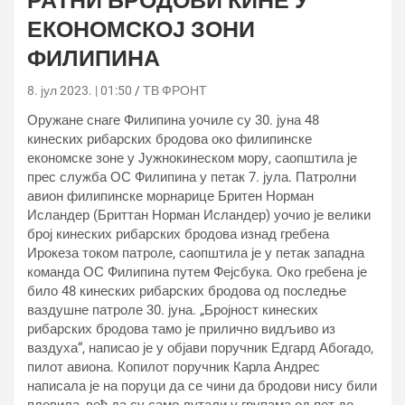
РАТНИ БРОДОВИ КИНЕ У
ЕКОНОМСКОЈ ЗОНИ
ФИЛИПИНА
8. јул 2023. | 01:50
ТВ ФРОНТ
Оружане снаге Филипина уочиле су 30. јуна 48
кинеских рибарских бродова око филипинске
економске зоне у Јужнокинеском мору, саопштила је
прес служба ОС Филипина у петак 7. јула. Патролни
авион филипинске морнарице Бритен Норман
Исландер (Бриттан Норман Исландер) уочио је велики
број кинеских рибарских бродова изнад гребена
Ирокеза током патроле, саопштила је у петак западна
команда ОС Филипина путем Фејсбука. Око гребена је
било 48 кинеских рибарских бродова од последње
ваздушне патроле 30. јуна. „Бројност кинеских
рибарских бродова тамо је прилично видљиво из
ваздуха“, написао је у објави поручник Едгард Абогадо,
пилот авиона. Копилот поручник Карла Андрес
написала је на поруци да се чини да бродови нису били