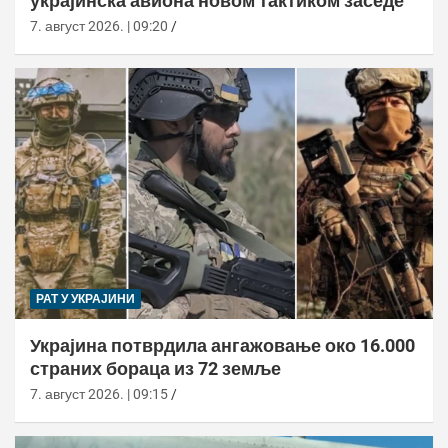
украјинска авиона новом тактиком заседе
7. август 2026. | 09:20
РАТ У УКРАЈИНИ
Украјина потврдила ангажовање око 16.000
страних бораца из 72 земље
7. август 2026. | 09:15