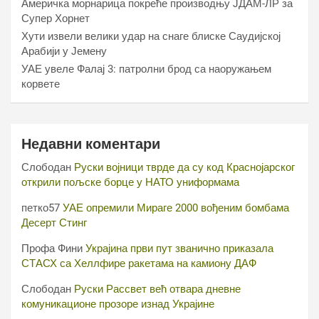
Америчка морнарица покреће производњу ЈДАМ-ЛР за
Супер Хорнет
Хути извели велики удар на снаге блиске Саудијској
Арабији у Јемену
УАЕ увеле Фалај 3: патролни брод са наоружањем
корвете
Недавни коментари
Слободан
Руски војници тврде да су код Краснојарског
открили пољске борце у НАТО униформама
петко57
УАЕ опремили Мираге 2000 вођеним бомбама
Десерт Стинг
Профа Фини
Украјина први пут званично приказала
СТАСХ са Хеллфире ракетама на камиону ДАФ
Слободан
Руски Рассвет већ отвара дневне
комуникационе прозоре изнад Украјине