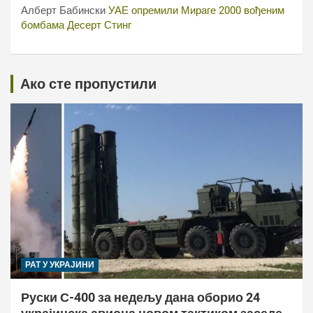
Алберт Бабински
УАЕ опремили Мираге 2000 вођеним
бомбама Десерт Стинг
Ако сте пропустили
РАТ У УКРАЈИНИ
Руски С-400 за недељу дана оборио 24