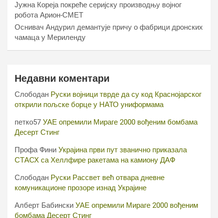
Јужна Кореја покреће серијску производњу војног
робота Арион-СМЕТ
Оснивач Андурил демантује причу о фабрици дронских
чамаца у Мериленду
Недавни коментари
Слободан
Руски војници тврде да су код Краснојарског
открили пољске борце у НАТО униформама
петко57
УАЕ опремили Мираге 2000 вођеним бомбама
Десерт Стинг
Профа Фини
Украјина први пут званично приказала
СТАСХ са Хеллфире ракетама на камиону ДАФ
Слободан
Руски Рассвет већ отвара дневне
комуникационе прозоре изнад Украјине
Алберт Бабински
УАЕ опремили Мираге 2000 вођеним
бомбама Десерт Стинг