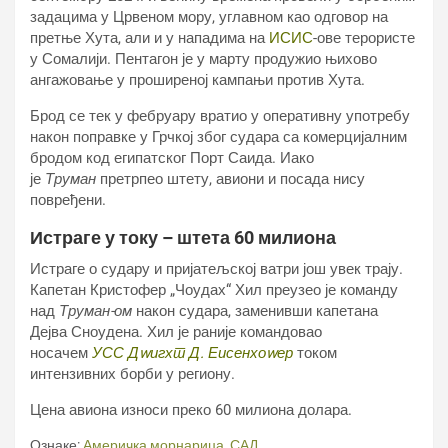
задацима у Црвеном мору, углавном као одговор на
претње Хута, али и у нападима на
ИСИС
-ове терористе
у Сомалији. Пентагон је у марту продужио њихово
ангажовање у проширеној кампањи против Хута.
Брод се тек у фебруару вратио у оперативну употребу
након поправке у Грчкој због судара са комерцијалним
бродом код египатског Порт Саида. Иако
је
Труман
претрпео штету, авиони и посада нису
повређени.
Истраге у току
– штета 60 милиона
Истраге о судару и пријатељској ватри још увек трају.
Капетан Кристофер „Чоудах“ Хил преузео је команду
над
Труман-ом
након судара, заменивши капетана
Дејва Сноудена. Хил је раније командовао
носачем
УСС Дwигхт Д. Еисенхоwер
током
интензивних борби у региону.
Цена авиона износи преко 60 милиона долара.
Ознаке:
Америчка морнарица
,
САД