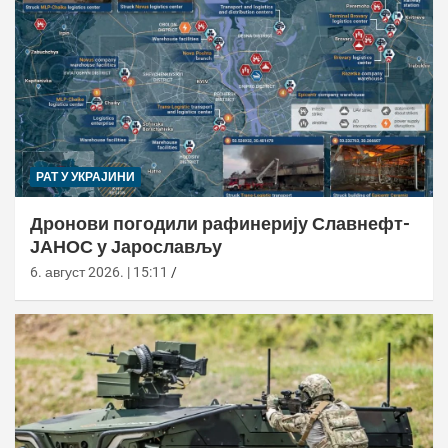
РАТ У УКРАЈИНИ
Дронови погодили рафинерију Славнефт-
ЈАНОС у Јарослављу
6. август 2026. | 15:11