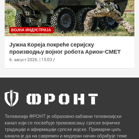
ВОЈНА ИНДУСТРИЈА
Јужна Кореја покреће серијску
производњу војног робота Арион-СМЕТ
6. август 2026. | 15:03
Телевизија ФРОНТ је образовно-забавни телевизијски
канал који се посвећује промовисању српске војничке
традиције и афирмацији српске војске. Примарни циљ
канала је да на савремен и модеран начин обрађује теме