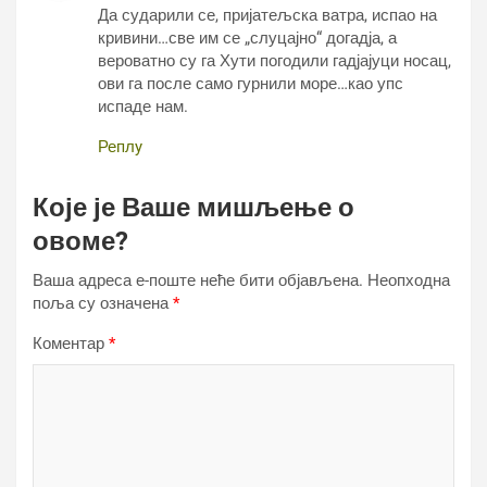
Да сударили се, пријатељска ватра, испао на
кривини…све им се „слуцајно“ догадја, а
вероватно су га Хути погодили гадјајуци носац,
ови га после само гурнили море…као упс
испаде нам.
Реплy
Које је Ваше мишљење о
овоме?
Ваша адреса е-поште неће бити објављена.
Неопходна
поља су означена
*
Коментар
*