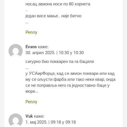
носац авиона носи по 80 хорнета
..
један висе мање.. није битно
…
Реплy
Evans
каже:
30. април 2025. | 10:30 у 10:30
сигурно био покварен па га бацили
…
у УСАирФорце, кад се авион поквари или кад
му се ољусти фарба или тако неки квар, онда
се не поправља него га једноставно баце у
море…
Реплy
Vuk
каже:
1. мај 2025. | 09:18 у 09:18