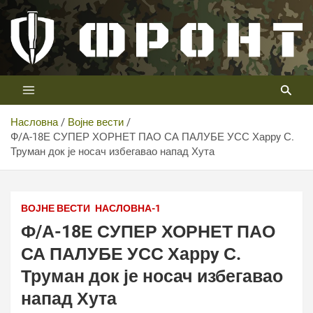
Скип
то
цонтент
Први војни канал у Србији
Телевизија ФРОНТ
Насловна
Војне вести
Ф/А-18Е СУПЕР ХОРНЕТ ПАО СА ПАЛУБЕ УСС Харрy С.
Труман док је носач избегавао напад Хута
ВОЈНЕ ВЕСТИ
НАСЛОВНА-1
Ф/А-18Е СУПЕР ХОРНЕТ ПАО
СА ПАЛУБЕ УСС Харрy С.
Труман док је носач избегавао
напад Хута