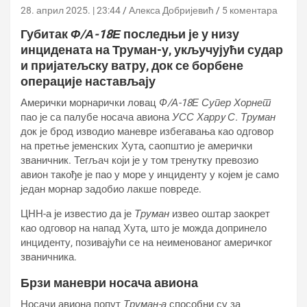
28. април 2025. | 23:44
Алекса Добријевић
5 коментара
Губитак
Ф/А-18Е
последњи је у низу
инцидената на Труман-у, укључујући судар
и пријатељску ватру, док се борбене
операције настављају
Амерички морнарички ловац
Ф/А-18Е Супер Хорнет
пао је са палубе носача авиона
УСС Харрy С. Труман
док је брод изводио маневре избегавања као одговор
на претње јеменских Хута, саопштио је амерички
званичник. Тегљач који је у том тренутку превозио
авион такође је пао у море у инциденту у којем је само
један морнар задобио лакше повреде.
ЦНН-а је известио да је
Труман
извео оштар заокрет
као одговор на напад Хута, што је можда допринело
инциденту, позивајући се на неименованог америчког
званичника.
Брзи маневри носача авиона
Носачи авиона попут
Труман-а
способни су за