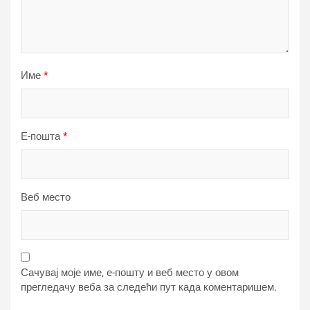
Име
*
Е-пошта
*
Веб место
Сачувај моје име, е-пошту и веб место у овом
прегледачу веба за следећи пут када коментаришем.