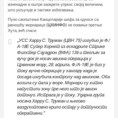
изненадне и оштре заокрете упркос својој величини,
што укључује и тактике избегавања.
Пуно саопштење Канцеларије шефа за односе са
јавношћу морнарице (
ЦХИНФО
) не помиње претње
Хута, већ гласи:
,,
УСС Харрy С. Труман (ЦВН 75) изгубио је Ф/
А-18Е Супер Хорнет из ескадриле Стрике
Фигхтер Сqуадрон (ВФА) 136 и тегљач за
вучу док је носач авиона операција у
Црвеном мору, 28. априла. Ф/А-18Е је био у
току вучне операције у хангару када је
посада изгубила контролу над авионом. Оба
возила су пала у море. Морнари су хитно
напустили зону пре него што је авион
потонуо. Истрага је у току. Ударна група
носача Харрy С. Труман и његово
ваздухопловно крило остају у потпуности
оперативни.“