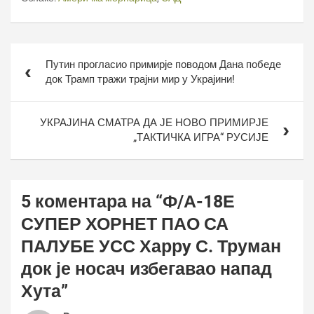
Кретање
Путин прогласио примирје поводом Дана победе
чланка
док Трамп тражи трајни мир у Украјини!
УКРАЈИНА СМАТРА ДА ЈЕ НОВО ПРИМИРЈЕ
„ТАКТИЧКА ИГРА“ РУСИЈЕ
5 коментара на “
Ф/А-18Е
СУПЕР ХОРНЕТ ПАО СА
ПАЛУБЕ УСС Харрy С. Труман
док је носач избегавао напад
Хута
”