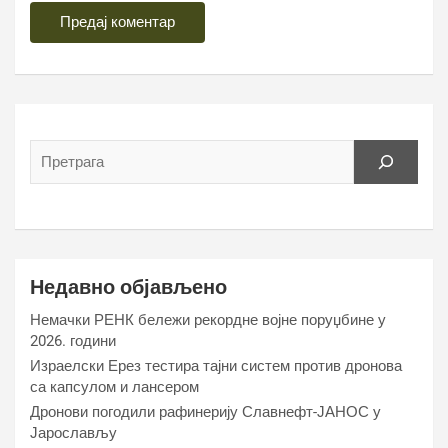
Недавно објављено
Немачки РЕНК бележи рекордне војне поруџбине у
2026. години
Израелски Ерез тестира тајни систем против дронова
са капсулом и лансером
Дронови погодили рафинерију Славнефт-ЈАНОС у
Јарослављу