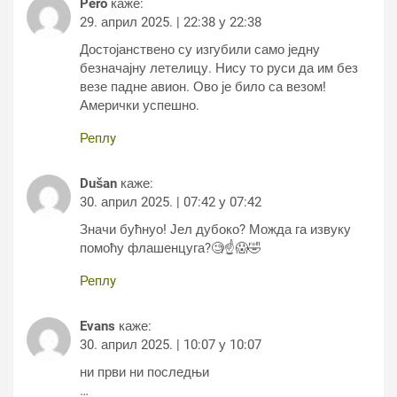
Pero
каже:
29. април 2025. | 22:38 у 22:38
Достојанствено су изгубили само једну
безначајну летелицу. Нису то руси да им без
везе падне авион. Ово је било са везом!
Амерички успешно.
Реплy
Dušan
каже:
30. април 2025. | 07:42 у 07:42
Значи бућнуо! Јел дубоко? Можда га извуку
помоћу флашенцуга?🧐☝😱🤣
Реплy
Evans
каже:
30. април 2025. | 10:07 у 10:07
ни први ни последњи
…