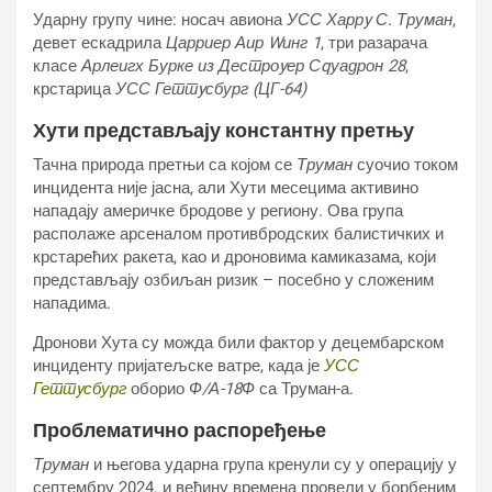
Ударну групу чине: носач авиона
УСС Харрy С. Труман
,
девет ескадрила
Царриер Аир Wинг 1
, три разарача
класе
Арлеигх Бурке из Дестроyер Сqуадрон 28
,
крстарица
УСС Геттyсбург (ЦГ-64)
Хути представљају константну претњу
Тачна природа претњи са којом се
Труман
суочио током
инцидента није јасна, али Хути месецима активино
нападају америчке бродове у региону. Ова група
располаже арсеналом противбродских балистичких и
крстарећих ракета, као и дроновима камиказама, који
представљају озбиљан ризик – посебно у сложеним
нападима.
Дронови Хута су можда били фактор у децембарском
инциденту пријатељске ватре, када је
УСС
Геттyсбург
оборио
Ф/А-18Ф
са Труман-а.
Проблематично распоређење
Труман
и његова ударна група кренули су у операцију у
септембру 2024. и већину времена провели у борбеним