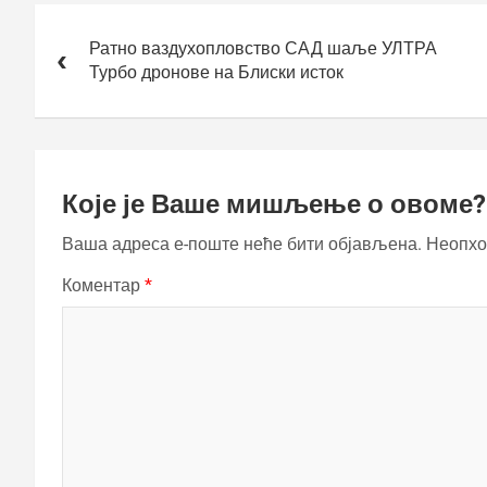
Кретање
чланка
Ратно ваздухопловство САД шаље УЛТРА
Турбо дронове на Блиски исток
Које је Ваше мишљење о овоме?
Ваша адреса е-поште неће бити објављена.
Неопхо
Коментар
*