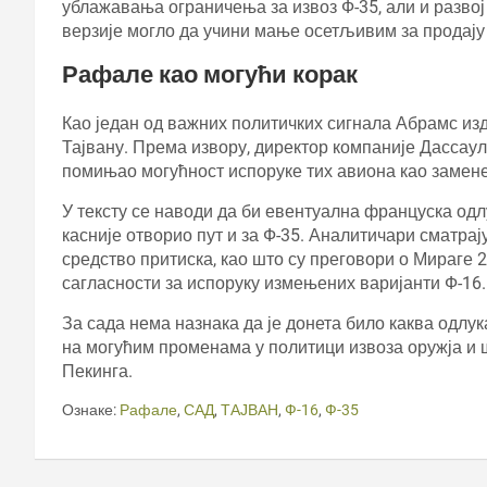
ублажавања ограничења за извоз Ф-35, али и развој 
верзије могло да учини мање осетљивим за продају
Рафале као могући корак
Као један од важних политичких сигнала Абрамс из
Тајвану. Према извору, директор компаније Дассаул
помињао могућност испоруке тих авиона као замене
У тексту се наводи да би евентуална француска од
касније отворио пут и за Ф-35. Аналитичари сматра
средство притиска, као што су преговори о Мираге 
сагласности за испоруку измењених варијанти Ф-16.
За сада нема назнака да је донета било каква одлука
на могућим променама у политици извоза оружја и 
Пекинга.
Ознаке:
Рафале
,
САД
,
ТАЈВАН
,
Ф-16
,
Ф-35