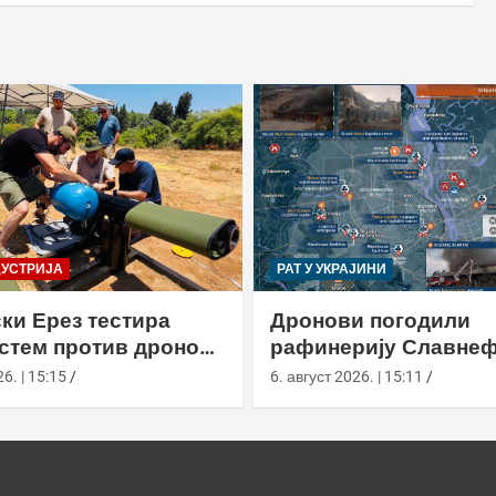
ДУСТРИЈА
РАТ У УКРАЈИНИ
ки Ерез тестира
Дронови погодили
истем против дронова
рафинерију Славнеф
улом и лансером
ЈАНОС у Јарослављ
6. | 15:15
6. август 2026. | 15:11