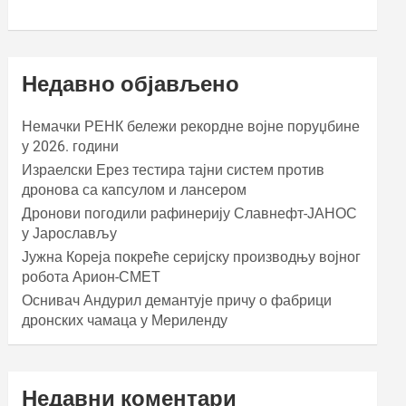
Недавно објављено
Немачки РЕНК бележи рекордне војне поруџбине
у 2026. години
Израелски Ерез тестира тајни систем против
дронова са капсулом и лансером
Дронови погодили рафинерију Славнефт-ЈАНОС
у Јарослављу
Јужна Кореја покреће серијску производњу војног
робота Арион-СМЕТ
Оснивач Андурил демантује причу о фабрици
дронских чамаца у Мериленду
Недавни коментари