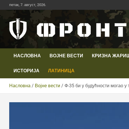
Скип
петак, 7. август, 2026.
то
цонтент
Први војни канал у Србији
Телевизија ФРОНТ
НАСЛОВНА
ВОЈНЕ ВЕСТИ
КРИЗНА ЖАРИ
ИСТОРИЈА
ЛАТИНИЦА
Насловна
Војне вести
Ф-35 би у будућности могао у