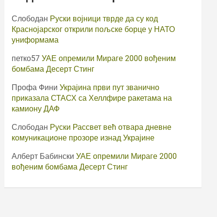
Слободан
Руски војници тврде да су код
Краснојарског открили пољске борце у НАТО
униформама
петко57
УАЕ опремили Мираге 2000 вођеним
бомбама Десерт Стинг
Профа Фини
Украјина први пут званично
приказала СТАСХ са Хеллфире ракетама на
камиону ДАФ
Слободан
Руски Рассвет већ отвара дневне
комуникационе прозоре изнад Украјине
Алберт Бабински
УАЕ опремили Мираге 2000
вођеним бомбама Десерт Стинг