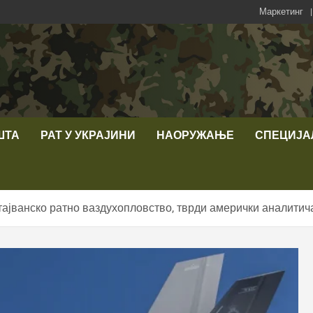
Маркетинг
ШТА
РАТ У УКРАЈИНИ
НАОРУЖАЊЕ
СПЕЦИЈА
 тајванско ратно ваздухопловство, тврди амерички аналитич