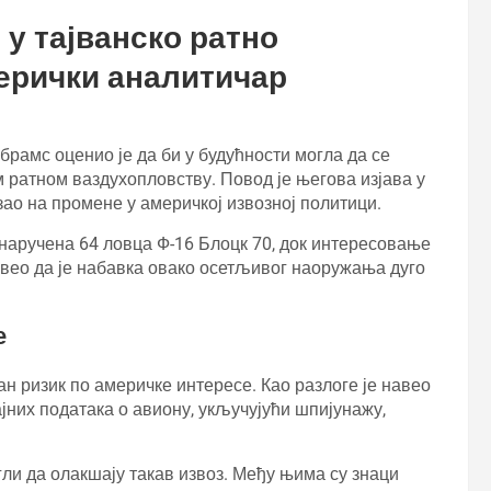
 у тајванско ратно
ерички аналитичар
рамс оценио је да би у будућности могла да се
м ратном ваздухопловству. Повод је његова изјава у
азао на промене у америчкој извозној политици.
 наручена 64 ловца Ф-16 Блоцк 70, док интересовање
навео да је набавка овако осетљивог наоружања дуго
е
ан ризик по америчке интересе. Као разлоге је навео
јних података о авиону, укључујући шпијунажу,
.
гли да олакшају такав извоз. Међу њима су знаци