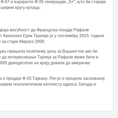
Ф-47 и варијанте Ф-35 генерације „5+“, што би старије
 ширем кругу купаца.
дваја могућност да Француска понуди Рафале
т Авиатион Ерик Трапије је у септембру 2025. године
 за старе Мираге 2000.
лука смањила политичку цену за Вашингтон ако би
ју да интересовање Тајпеја за Рафале може бити и
2000 деведесетих на крају довели до америчке
 о продаји Ф-35 Тајвану. Реч је о процени заснованој
ширем геополитичком контексту односа Запада и