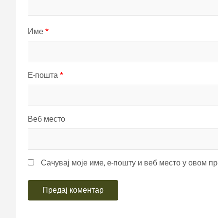
Име
*
Е-пошта
*
Веб место
Сачувај моје име, е-пошту и веб место у овом п