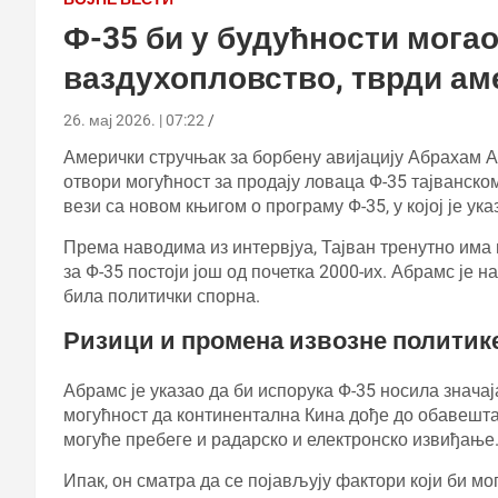
Ф-35 би у будућности могао
ваздухопловство, тврди ам
26. мај 2026. | 07:22
Амерички стручњак за борбену авијацију Абрахам Аб
отвори могућност за продају ловаца Ф-35 тајванско
вези са новом књигом о програму Ф-35, у којој је ук
Према наводима из интервјуа, Тајван тренутно има
за Ф-35 постоји још од почетка 2000-их. Абрамс је 
била политички спорна.
Ризици и промена извозне политик
Абрамс је указао да би испорука Ф-35 носила значај
могућност да континентална Кина дође до обавешта
могуће пребеге и радарско и електронско извиђање
Ипак, он сматра да се појављују фактори који би мо