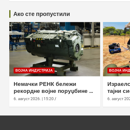
Ако сте пропустили
ВОЈНА ИНДУСТРИЈА
ВОЈНА ИН
Немачки РЕНК бележи
Израелс
рекордне војне поруџбине у
тајни с
2026. години
са капс
6. август 2026. | 15:20
6. август 202