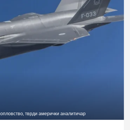
ухопловство, тврди амерички аналитичар