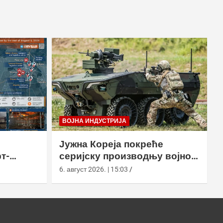
ВОЈНА ИНДУСТРИЈА
Јужна Кореја покреће
т-
серијску производњу војног
у
робота Арион-СМЕТ
6. август 2026. | 15:03