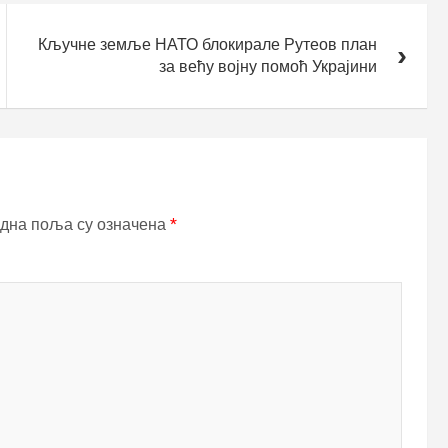
Кључне земље НАТО блокирале Рутеов план
за већу војну помоћ Украјини
дна поља су означена
*