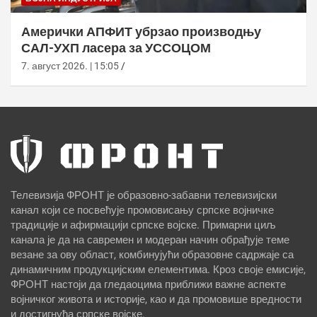
Амерички АПФИТ убрзао производњу
САЛ-УХП ласера за УССОЦОМ
7. август 2026. | 15:05
Телевизија ФРОНТ је образовно-забавни телевизијски
канал који се посвећује промовисању српске војничке
традиције и афирмацији српске војске. Примарни циљ
канала је да на савремен и модеран начин обрађује теме
везане за ову област, комбинујући образовне садржаје са
динамичним продукцијским елементима. Кроз своје емисије,
ФРОНТ настоји да гледаоцима приближи важне аспекте
војничког живота и историје, као и да промовише вредности
и достигнућа српске војске.