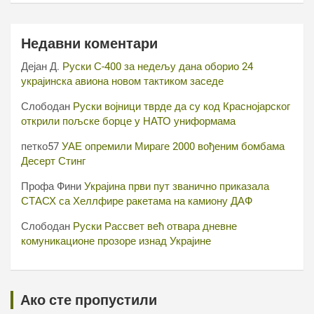
Недавни коментари
Дејан Д.
Руски С-400 за недељу дана оборио 24
украјинска авиона новом тактиком заседе
Слободан
Руски војници тврде да су код Краснојарског
открили пољске борце у НАТО униформама
петко57
УАЕ опремили Мираге 2000 вођеним бомбама
Десерт Стинг
Профа Фини
Украјина први пут званично приказала
СТАСХ са Хеллфире ракетама на камиону ДАФ
Слободан
Руски Рассвет већ отвара дневне
комуникационе прозоре изнад Украјине
Ако сте пропустили