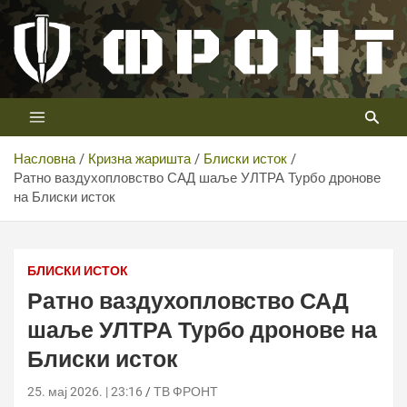
Скип
то
цонтент
Први војни канал у Србији
Телевизија ФРОНТ
Насловна
Кризна жаришта
Блиски исток
Ратно ваздухопловство САД шаље УЛТРА Турбо дронове
на Блиски исток
Ратно ваздухопловство САД шаље УЛТРА Турбо
дронове на Блиски исток
БЛИСКИ ИСТОК
Ратно ваздухопловство САД
шаље УЛТРА Турбо дронове на
Блиски исток
25. мај 2026. | 23:16
ТВ ФРОНТ