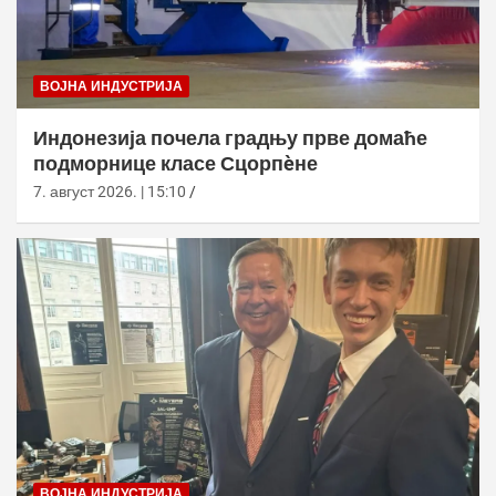
ВОЈНА ИНДУСТРИЈА
Индонезија почела градњу прве домаће
подморнице класе Сцорпèне
7. август 2026. | 15:10
ВОЈНА ИНДУСТРИЈА