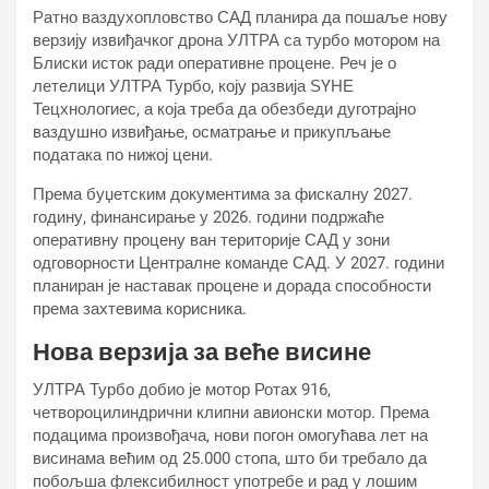
Ратно ваздухопловство САД планира да пошаље нову
верзију извиђачког дрона УЛТРА са турбо мотором на
Блиски исток ради оперативне процене. Реч је о
летелици УЛТРА Турбо, коју развија ЅYНЕ
Тецхнологиес, а која треба да обезбеди дуготрајно
ваздушно извиђање, осматрање и прикупљање
података по нижој цени.
Према буџетским документима за фискалну 2027.
годину, финансирање у 2026. години подржаће
оперативну процену ван територије САД у зони
одговорности Централне команде САД. У 2027. години
планиран је наставак процене и дорада способности
према захтевима корисника.
Нова верзија за веће висине
УЛТРА Турбо добио је мотор Ротаx 916,
четвороцилиндрични клипни авионски мотор. Према
подацима произвођача, нови погон омогућава лет на
висинама већим од 25.000 стопа, што би требало да
побољша флексибилност употребе и рад у лошим