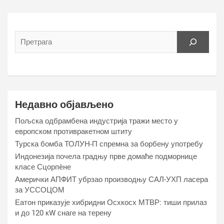
Недавно објављено
Пољска одбрамбена индустрија тражи место у
европском противракетном штиту
Турска бомба ТОЛУН-П спремна за борбену употребу
Индонезија почела градњу прве домаће подморнице
класе Сцорпèне
Амерички АПФИТ убрзао производњу САЛ-УХП ласера
за УССОЦОМ
Еатон приказује хибридни Осхкосх МТВР: тиши прилаз
и до 120 кW снаге на терену