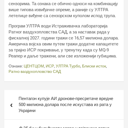
сензорима. Та ознака се обично односи на комбинацију
више типова извиђачке опреме, а раније су УЛТРА
летелице виђене са сензорском куполом испод трупа.
Програм УЛТРА води Истраживачка лабораторија
Ратног ваздухопловства САД, а за наставак рада у
фискалној 2027. години тражи се 16,57 милиона долара.
Америчка војска овим путем тражи додатне капацитете
за трајно ИСР покривање, у тренутку када су МQ-9
Реапер и даље тражени, али све изложенији губицима.
Ознаке:
ЦЕНТЦОМ
,
ИСР
,
УЛТРА Турбо
,
Блиски исток
,
Ратно ваздухопловство САД
Кретање
Пентагон купује АИ дронове-пресретаче вредне
чланка
500 милиона долара после искустава из рата у
Украјини