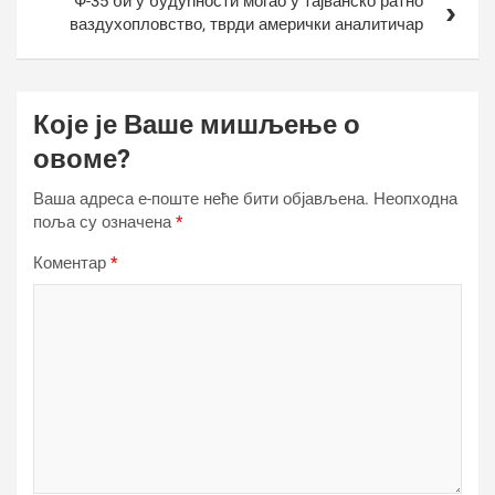
Ф-35 би у будућности могао у тајванско ратно
ваздухопловство, тврди амерички аналитичар
Које је Ваше мишљење о
овоме?
Ваша адреса е-поште неће бити објављена.
Неопходна
поља су означена
*
Коментар
*