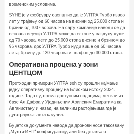
временским условима.
ЅYНЕ је у фебруару саопштио да је УЛТРА Турбо извео
лет у трајању од 60 часова на висини од 25.000 стопа и
брзини од 100 чворова. На сајту компаније наводи се да
основна верзија УЛТРА може да остане у ваздуху дуже
од 70 часова, лети до 25.000 стопа висине и брзином до
96 чворова, док УЛТРА Турбо нуди више од 60 часова
лета, брзину до 120 чворова и плафон до 30.000 стопа.
Оперативна процена у зони
ЦЕНТЦОМ
Претходни примерци УЛТРА већ су прошли најмање
једну оперативну процену на Блиском истоку 2024.
године. Тада су, према доступним подацима, летели из
базе Ал Дафра у Уједињеним Арапским Емиратима ка
Авганистану и назад, на великим растојањима где је
дуготрајност лета кључна.
Буџетска документа наводе да дронови носе такозвану
„Мулти-ИНТ“ конфигурацију, али без детаља о