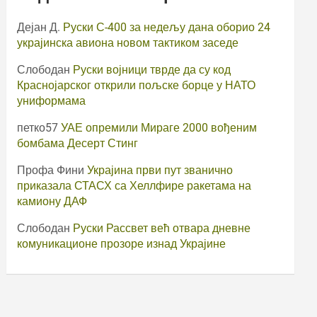
Дејан Д.
Руски С-400 за недељу дана оборио 24
украјинска авиона новом тактиком заседе
Слободан
Руски војници тврде да су код
Краснојарског открили пољске борце у НАТО
униформама
петко57
УАЕ опремили Мираге 2000 вођеним
бомбама Десерт Стинг
Профа Фини
Украјина први пут званично
приказала СТАСХ са Хеллфире ракетама на
камиону ДАФ
Слободан
Руски Рассвет већ отвара дневне
комуникационе прозоре изнад Украјине