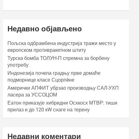
Недавно објављено
Пољска одбрамбена индустрија тражи место у
европском противракетном штиту
Турска бомба ТОЛУН-П спремна за борбену
употребу
Индонезија почела градњу прве домаће
подморнице класе Сцорпèне
Амерички АПФИТ убрзао производњу САЛ-УХП
ласера за УССОЦОМ
Еатон приказује хибридни Осхкосх МТВР: тиши
прилаз и до 120 кW снаге на терену
Недавни коментари