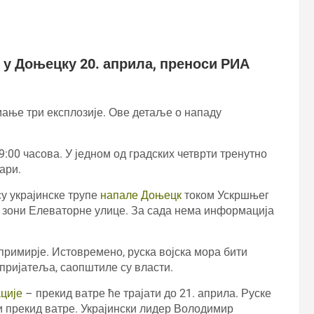
 у Доњецку 20. априла, преноси РИА
мање три експлозије. Ове детаље о нападу
:00 часова. У једном од градских четврти тренутно
ари.
су украјинске трупе
напале Доњецк
током Ускршњег
у зони Елеваторне улице. За сада нема информација
 примирје. Истовремено, руска војска мора бити
пријатеља, саопштиле су власти.
ције
– прекид ватре ће трајати до 21. априла. Руске
си прекид ватре. Украјински лидер Володимир