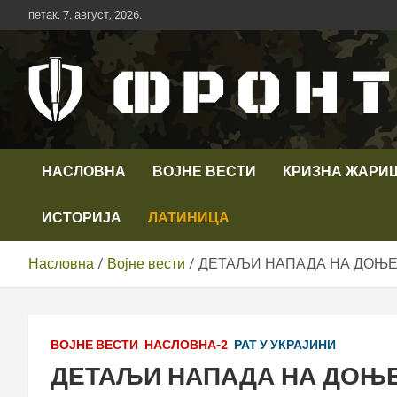
Скип
петак, 7. август, 2026.
то
цонтент
Први војни канал у Србији
Телевизија ФРОНТ
НАСЛОВНА
ВОЈНЕ ВЕСТИ
КРИЗНА ЖАРИ
ИСТОРИЈА
ЛАТИНИЦА
Насловна
Војне вести
ДЕТАЉИ НАПАДА НА ДОЊЕ
ВОЈНЕ ВЕСТИ
НАСЛОВНА-2
РАТ У УКРАЈИНИ
ДЕТАЉИ НАПАДА НА ДОЊ