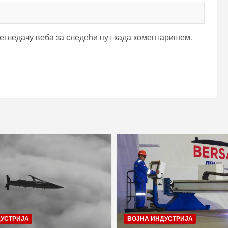
регледачу веба за следећи пут када коментаришем.
ДУСТРИЈА
ВОЈНА ИНДУСТРИЈА