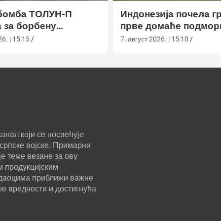
бомба ТОЛУН-П
Индонезија почела г
 за борбену
прве домаће подмор
у
класе Сцорпèне
6. | 15:15
7. август 2026. | 15:10
анал који се посвећује
српске војске. Примарни
е теме везане за ову
м продукцијским
ледаоцима приближи важне
ше вредности и достигнућа