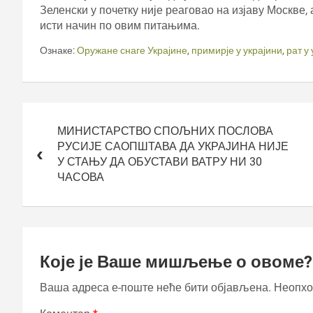
Зеленски у почетку није реаговао на изјаву Москве, 
исти начин по овим питањима.
Ознаке:
Оружане снаге Украјине
,
примирје у украјини
,
рат у
Кретање
чланка
МИНИСТАРСТВО СПОЉНИХ ПОСЛОВА
РУСИЈЕ САОПШТАВА ДА УКРАЈИНА НИЈЕ
У СТАЊУ ДА ОБУСТАВИ ВАТРУ НИ 30
ЧАСОВА
Које је Ваше мишљење о овоме?
Ваша адреса е-поште неће бити објављена.
Неопхо