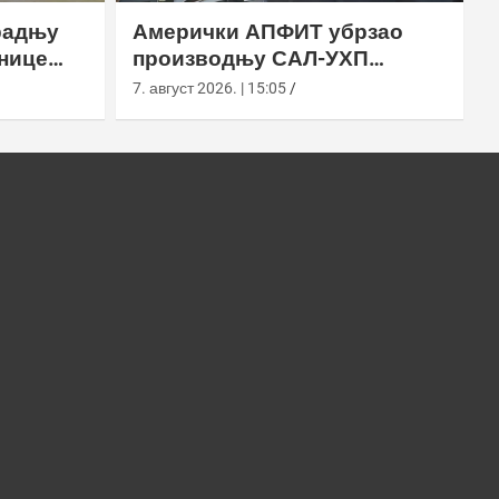
радњу
Амерички АПФИТ убрзао
нице
производњу САЛ-УХП
ласера за УССОЦОМ
7. август 2026. | 15:05