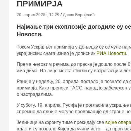
ПРИМИРЈА
20. април 2025. | 11:29
Данко Боројевић
Најмање три експлозије догодиле су се
Новости.
Током Ускршњег примирја у Доњецку су се чуле нај
украјинских снага изнео је дописник
РИА Новости
.
Према његовим речима, до праска је дошло после 09
има дима. На лице места стигли су ватрогасци и лек
Раније у недељу, 20. априла, постало је познато да 
примирја. Како преноси ТАСС, напад је забележен 
о настрадалима.
У суботу, 19. априла, Русија је прогласила ускршње
спремно да одбије могуће провокације од стране не
Јединице на фронту тиме прекидају све
војне опера
власти су позвале Кијев да учини исто – да прогла