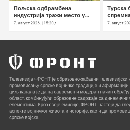
Пољска одбрамбена
Турска 
индустрија тражи место у
спремна
европском противракетном
употреб
7. август 2026. | 15:20
7. август 202
штиту
Телевизија ФРОНТ је образовно-забавни телевизијски к
промовисању српске војничке традиције и афирмацији 
циљ канала је да на савремен и модеран начин обрађуј
област, комбинујући образовне садржаје са динамични
елементима. Кроз своје емисије, ФРОНТ настоји да г
аспекте војничког живота и историје, као и да промови
српске војске.