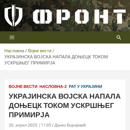
Скип
то
цонтент
Први војни канал у Србији
Телевизија ФРОНТ
Насловна
Војне вести
УКРАЈИНСКА ВОЈСКА НАПАЛА ДОЊЕЦК ТОКОМ
УСКРШЊЕГ ПРИМИРЈА
ВОЈНЕ ВЕСТИ
НАСЛОВНА-2
РАТ У УКРАЈИНИ
УКРАЈИНСКА ВОЈСКА НАПАЛА
ДОЊЕЦК ТОКОМ УСКРШЊЕГ
ПРИМИРЈА
20. април 2025. | 11:05
Данко Боројевић