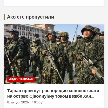
Ако сте пропустили
ИНДО-ПАЦИФИК
Тајван први пут распоредио копнене снаге
на острво Сјаолиућиу током вежбе Хан
Куанг 42
8. август 2026. | 10:55