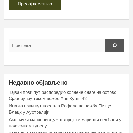
Недавно објављено
Тајван први пут распоредио копнене снаге на острво
Сјаолиућиу током вежбе Хан Куанг 42
Индија први пут послала Рафале на вежбу Питцх
Блацк у Аустралији
Амерички маринци и јужнокорејски маринци вежбали у
подземном тунелу