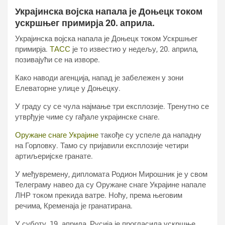
Украјинска војска напала је Доњецк током
ускршњег примирја 20. априла.
Украјинска војска напала је Доњецк током Ускршњег
примирја.
ТАСС
је то известио у недељу, 20. априла,
позивајући се на изворе.
Како наводи агенција, напад је забележен у зони
Елеваторне улице у Доњецку.
У граду су се чула најмање три експлозије. Тренутно се
утврђује чиме су гађале украјинске снаге.
Оружане снаге Украјине
такође су успеле да нападну
на Горловку. Тамо су пријавили експлозије четири
артиљеријске гранате.
У међувремену, дипломата Родион Мирошник је у свом
Телеграму навео да су Оружане снаге Украјине напале
ЛНР током прекида ватре. Ноћу, према његовим
речима, Кременаја је гранатирана.
У суботу, 19. априла, Русија је прогласила ускршње