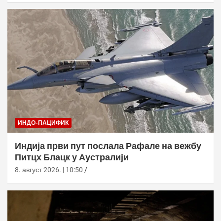
ИНДО-ПАЦИФИК
Индија први пут послала Рафале на вежбу
Питцх Блацк у Аустралији
8. август 2026. | 10:50