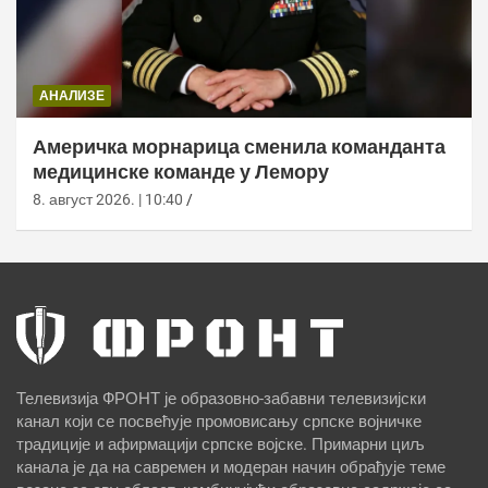
АНАЛИЗЕ
Америчка морнарица сменила команданта
медицинске команде у Лемору
8. август 2026. | 10:40
Телевизија ФРОНТ је образовно-забавни телевизијски
канал који се посвећује промовисању српске војничке
традиције и афирмацији српске војске. Примарни циљ
канала је да на савремен и модеран начин обрађује теме