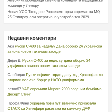
Америчка морнарица сменила команданта медицинске
команде у Лемору
Носач УСС Тхеодоре Роосевелт први спреман за МQ-
25 Стинграy, али оперативна употреба тек 2029.
Недавни коментари
Аки
Руски С-400 за недељу дана оборио 24 украјинска
авиона новом тактиком заседе
Дејан Д.
Руски С-400 за недељу дана оборио 24
украјинска авиона новом тактиком заседе
Слободан
Руски војници тврде да су код Краснојарског
открили пољске борце у НАТО униформама
петко57
УАЕ опремили Мираге 2000 вођеним бомбама
Десерт Стинг
Профа Фини
Украјина први пут званично приказала
СТАСХ са Хеллфире ракетама на камиону ДАФ