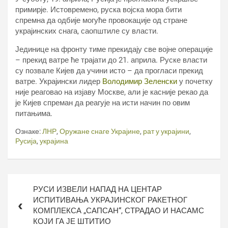
примирје. Истовремено, руска војска мора бити
спремна да одбије могуће провокације од стране
украјинских снага, саопштиле су власти.
Јединице на фронту тиме прекидају све војне операције
– прекид ватре ће трајати до 21. априла. Руске власти
су позвале Кијев да учини исто – да прогласи прекид
ватре. Украјински лидер
Володимир Зеленски
у почетку
није реаговао на изјаву Москве, али је касније рекао да
је Кијев спреман да реагује на исти начин по овим
питањима.
Ознаке:
ЛНР
,
Оружане снаге Украјине
,
рат у украјини
,
Русија
,
украјина
Кретање
РУСИ ИЗВЕЛИ НАПАД НА ЦЕНТАР
чланка
ИСПИТИВАЊА УКРАЈИНСКОГ РАКЕТНОГ
КОМПЛЕКСА „САПСАН“, СТРАДАО И НАСАМС
КОЈИ ГА ЈЕ ШТИТИО