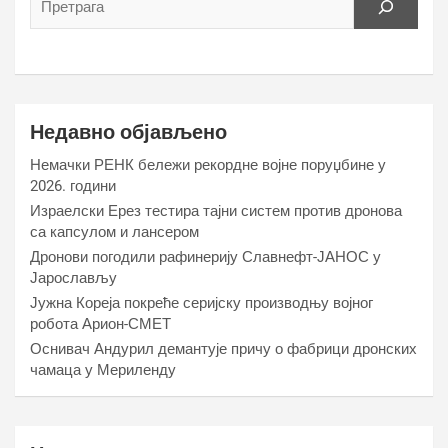
Недавно објављено
Немачки РЕНК бележи рекордне војне поруџбине у
2026. години
Израелски Ерез тестира тајни систем против дронова
са капсулом и лансером
Дронови погодили рафинерију Славнефт-ЈАНОС у
Јарослављу
Јужна Кореја покреће серијску производњу војног
робота Арион-СМЕТ
Оснивач Андурил демантује причу о фабрици дронских
чамаца у Мериленду