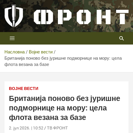
Скип
то
цонтент
Први војни канал у Србији
Телевизија ФРОНТ
Насловна
Војне вести
Британија поново без јуришне подморнице на мору: цела
флота везана за базе
ВОЈНЕ ВЕСТИ
Британија поново без јуришне
подморнице на мору: цела
флота везана за базе
2. јул 2026. | 10:52
ТВ ФРОНТ