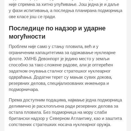
није спремна за хитно упућивање. Још једна је и даље
у фази испитивања, а последња планирана подморница
ове класе још се гради.
Последице по надзор и ударне
могућности
Проблем није само у стању пловила, већ и у
ограниченим капацитетима за одржавање нуклеарне
флоте. ХМНБ Девонпорт је једино место у земљи
способно за тако сложене радове, али је оптерећен
задатком очувања сталног стратешког нуклеарног
одвраћања. Додатни терет су мањак сувих докова,
резервних делова, специјализованих инжењера и
подморничара.
Према доступним подацима, најмање једна подморница
делимично је расклопљена ради резервних делова за
остала пловила. Без подморница на мору слаби
британски надзор у Северном Атлантику, као и заштита
сопствених стратешких носача нуклеарног оружја.