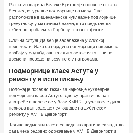
Ратна морнарица Велике Британије поново је остала
без иједне јуришне подморнице на мору. Све
расположиве вишенаменске нуклеарне подморнице
тренутно су у матичним базама, што представља
озбиљан проблем за борбену готовост флоте.
Слична ситуација већ је забележена у блиској
прошлости. Иако се поједине подморнице повремено
враћају у службу, општа слика остаје иста – више
времена проводе на везу него у патролама.
Подморнице класе Астуте у
ремонту и испитивању
Положај је посебно тежак за најновије нуклеарне
подморнице класе Астуте. Две су практично ван
употребе и налазе се у бази ХМНБ Цлyде после дугог
периода ван воде, док су још две на дубинском
ремонту у ХМНБ Девонпорт.
Једина подморница која се недавно вратила са задатка
сада чека редовно одржавање у ХМНБ Девонпорт и