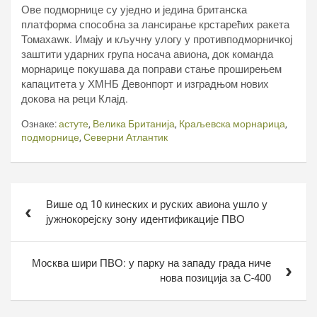
Ове подморнице су уједно и једина британска
платформа способна за лансирање крстарећих ракета
Томахаwк. Имају и кључну улогу у противподморничкој
заштити ударних група носача авиона, док команда
морнарице покушава да поправи стање проширењем
капацитета у ХМНБ Девонпорт и изградњом нових
докова на реци Клајд.
Ознаке:
астуте
,
Велика Британија
,
Краљевска морнарица
,
подморнице
,
Северни Атлантик
Кретање
Више од 10 кинеских и руских авиона ушло у
чланка
јужнокорејску зону идентификације ПВО
Москва шири ПВО: у парку на западу града ниче
нова позиција за С-400