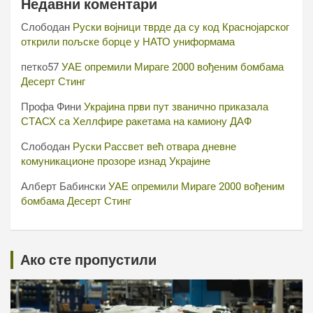
Недавни коментари
Слободан
Руски војници тврде да су код Краснојарског
открили пољске борце у НАТО униформама
петко57
УАЕ опремили Мираге 2000 вођеним бомбама
Десерт Стинг
Профа Фини
Украјина први пут званично приказала
СТАСХ са Хеллфире ракетама на камиону ДАФ
Слободан
Руски Рассвет већ отвара дневне
комуникационе прозоре изнад Украјине
Алберт Бабински
УАЕ опремили Мираге 2000 вођеним
бомбама Десерт Стинг
Ако сте пропустили