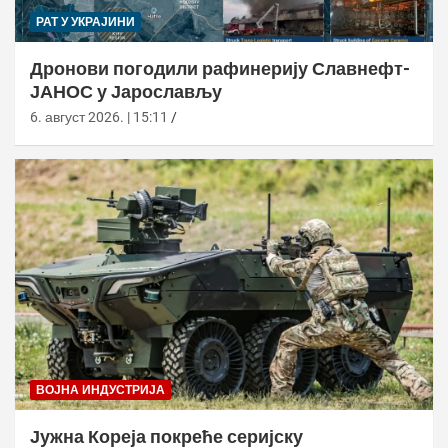
РАТ У УКРАЈИНИ
Дронови погодили рафинерију Славнефт-
ЈАНОС у Јарослављу
6. август 2026. | 15:11
ВОЈНА ИНДУСТРИЈА
Јужна Кореја покреће серијску