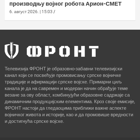
производњу војног робота Арион-СМЕТ
6. август 2026. | 15:03
Телевизија ФРОНТ је образовно-забавни телевизијски
канал који се посвећује промовисању српске војничке
традиције и афирмацији српске војске. Примарни циљ
канала је да на савремен и модеран начин обрађује теме
везане за ову област, комбинујући образовне садржаје са
динамичним продукцијским елементима. Кроз своје емисије,
ФРОНТ настоји да гледаоцима приближи важне аспекте
војничког живота и историје, као и да промовише вредности
и достигнућа српске војске.