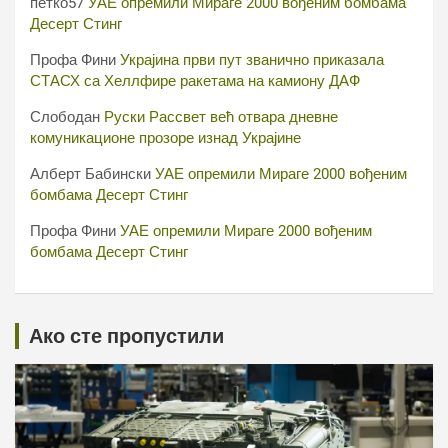
петко57
УАЕ опремили Мираге 2000 вођеним бомбама
Десерт Стинг
Профа Фини
Украјина први пут званично приказала
СТАСХ са Хеллфире ракетама на камиону ДАФ
Слободан
Руски Рассвет већ отвара дневне
комуникационе прозоре изнад Украјине
Алберт Бабински
УАЕ опремили Мираге 2000 вођеним
бомбама Десерт Стинг
Профа Фини
УАЕ опремили Мираге 2000 вођеним
бомбама Десерт Стинг
Ако сте пропустили