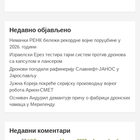
Недавно објављено
Немачки РЕНК бележи рекордне војне поруџбине у
2026. години
Израелски Ерез тестира тајни систем против дронова
са капсулом и лансером
Дронови погодили рафинерију Славнефт-ЈАНОС у
Јарослављу
Јужна Кореја покреће серијску производњу војног
робота Арион-СМЕТ
Оснивач Андурил демантује причу о фабрици дронских
чамаца у Мериленду
Недавни коментари