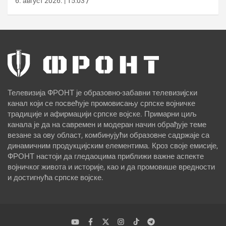
6. август 2026. | 15:03
Телевизија ФРОНТ је образовно-забавни телевизијски
канал који се посвећује промовисању српске војничке
традиције и афирмацији српске војске. Примарни циљ
канала је да на савремен и модеран начин обрађује теме
везане за ову област, комбинујући образовне садржаје са
динамичним продукцијским елементима. Кроз своје емисије,
ФРОНТ настоји да гледаоцима приближи важне аспекте
војничког живота и историје, као и да промовише вредности
и достигнућа српске војске.