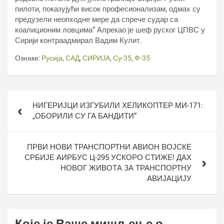
пилоти, показујући висок професионализам, одмах су
предузели неопходне мере да спрече судар са
коалиционим ловцима“ Алрекао је шеф руског ЦПВС у
Сирији контраадмирал Вадим Кулит.
Ознаке:
Русија
,
САД
,
СИРИЈА
,
Су-35
,
Ф-35
Кретање
НИГЕРИЈЦИ ИЗГУБИЛИ ХЕЛИКОПТЕР МИ-171:
чланка
„ОБОРИЛИ СУ ГА БАНДИТИ“
ПРВИ НОВИ ТРАНСПОРТНИ АВИОН ВОЈСКЕ
СРБИЈЕ АИРБУС Ц-295 УСКОРО СТИЖЕ! ДАХ
НОВОГ ЖИВОТА ЗА ТРАНСПОРТНУ
АВИЈАЦИЈУ