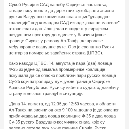
Сукоб Русије и САД на небу Сирије се наставља,
ствари нису дошле до директних сукоба, али авиони
руских Ваздушно-космичких снага и „међународне
коалиције“ под командом САД изводе „опасне маневре“
готово сваки дан. Још један инцидент у сиријском
ваздушном простору догодио се у близини јужне
границе Сирије, у региону Ал-Танф, где пролазе
међународне ваздушне руте. Ово је саопштио Руски
центар за помирење зараћених страна (ЦПВС).
Како наводи ЦПВС, 14. августа је пара (два) ловаца
Ф-35 из једне од земаља проамеричке коалиције
покушала да се опасно приближи пари руских ловаца
Су-35 који патролирају дуж јужне границе Сиријске
Арапске Републике. Руси су избегли судар, одлазећи у
страну и не заоштравајући ситуацију.
„Дана 14. августа, од 12:35 до 12:50 часова, у области
Ал-Танф, на висини од око 9.100 м, дошло је до опасног
приближавања два ловца коалиције Ф-35 и два ловца
Су-35 руских Ваздушно-космичких снага, које су
редовно летеле дуж јужне границе Сирије. Руски