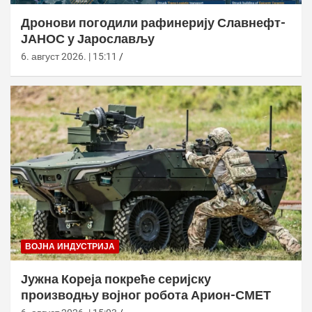
Дронови погодили рафинерију Славнефт-
ЈАНОС у Јарослављу
6. август 2026. | 15:11
ВОЈНА ИНДУСТРИЈА
Јужна Кореја покреће серијску
производњу војног робота Арион-СМЕТ