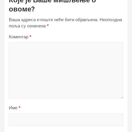
Које је Ваше мишљење о
овоме?
Ваша адреса е-поште неће бити објављена.
Неопходна
поља су означена
*
Коментар
*
Име
*