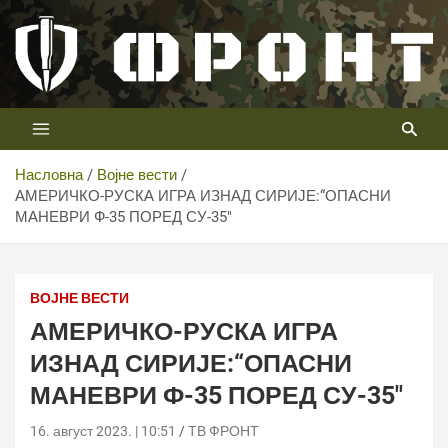
Скип
то
цонтент
Први војни канал у Србији
Телевизија ФРОНТ
Насловна
Војне вести
АМЕРИЧКО-РУСКА ИГРА ИЗНАД СИРИЈЕ:“ОПАСНИ
МАНЕВРИ Ф-35 ПОРЕД СУ-35″
ВОЈНЕ ВЕСТИ
АМЕРИЧКО-РУСКА ИГРА
ИЗНАД СИРИЈЕ:“ОПАСНИ
МАНЕВРИ Ф-35 ПОРЕД СУ-35″
16. август 2023. | 10:51
ТВ ФРОНТ