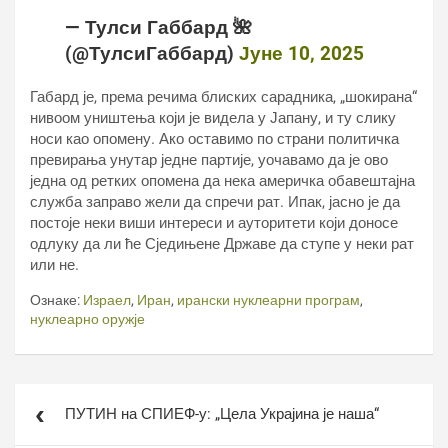
— Тулси Габбард 🌺
(@ТулсиГаббард)
Јуне 10, 2025
Габард је, према речима блиских сарадника, „шокирана“
нивоом уништења који је видела у Јапану, и ту слику
носи као опомену. Ако оставимо по страни политичка
превирања унутар једне партије, уочавамо да је ово
једна од ретких опомена да нека америчка обавештајна
служба заправо жели да спречи рат. Ипак, јасно је да
постоје неки виши интереси и ауторитети који доносе
одлуку да ли ће Сједињене Државе да ступе у неки рат
или не.
Ознаке:
Израел
,
Иран
,
ирански нуклеарни програм
,
нуклеарно оружје
Кретање
ПУТИН на СПИЕФ-у: „Цела Украјина је наша“
чланка