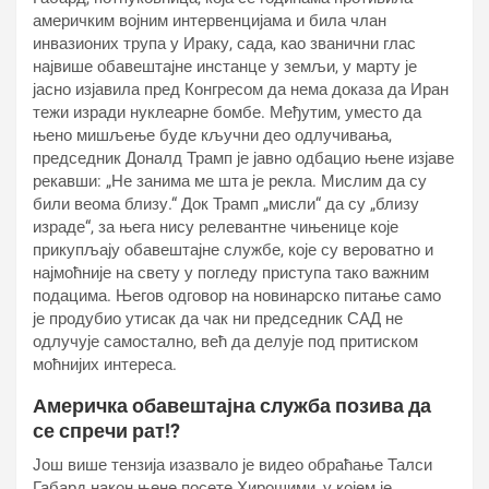
америчким војним интервенцијама и била члан
инвазионих трупа у Ираку, сада, као званични глас
највише обавештајне инстанце у земљи, у марту је
јасно изјавила пред Конгресом да нема доказа да Иран
тежи изради нуклеарне бомбе. Међутим, уместо да
њено мишљење буде кључни део одлучивања,
председник Доналд Трамп је јавно одбацио њене изјаве
рекавши: „Не занима ме шта је рекла. Мислим да су
били веома близу.“ Док Трамп „мисли“ да су „близу
израде“, за њега нису релевантне чињенице које
прикупљају обавештајне службе, које су вероватно и
најмоћније на свету у погледу приступа тако важним
подацима. Његов одговор на новинарско питање само
је продубио утисак да чак ни председник САД не
одлучује самостално, већ да делује под притиском
моћнијих интереса.
Америчка обавештајна служба позива да
се спречи рат!?
Још више тензија изазвало је видео обраћање Талси
Габард након њене посете Хирошими, у којем је