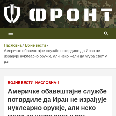
Скип
то
цонтент
Први војни канал у Србији
Телевизија ФРОНТ
Насловна
Војне вести
Америчке обавештајне службе потврдиле да Иран не
израђује нуклеарно оружје, али неко жели да угура свет у
рат
ТВ ФРОНТ
ВОЈНЕ ВЕСТИ
НАСЛОВНА-1
Америчке обавештајне службе
потврдиле да Иран не израђује
нуклеарно оружје, али неко