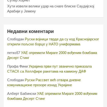
Супер Хорнет
Хути извели велики удар на снаге блиске Саудијској
Арабији у Јемену
Недавни коментари
Слободан
Руски војници тврде да су код Краснојарског
открили пољске борце у НАТО униформама
петко57
УАЕ опремили Мираге 2000 вођеним бомбама
Десерт Стинг
Профа Фини
Украјина први пут званично приказала
СТАСХ са Хеллфире ракетама на камиону ДАФ
Слободан
Руски Рассвет већ отвара дневне
комуникационе прозоре изнад Украјине
Алберт Бабински
УАЕ опремили Мираге 2000 вођеним
бомбама Десерт Стинг