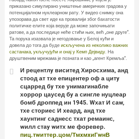
приказано симулирано уништење америчких градова у
потенцијалном нуклеарном рату. У видео снимку она
упозорава да свет иде ка провалији због бахатости
политичке елите која верује да може започињати
ратове, а да последице неће стићи њих, већ „оне друге“.
Та порука изазвала је негодовање у Белој кући и
довела до тога да буде
искључена из неколико важних
састанака, укључујући и онај у Кемп Дејвиду.
На
друштвеним мрежама је позната и као „агент Кремља“.
И рецентлy виситед Хиросхима, анд
стоод ат тхе епицентер оф а цитy
сцарред бy тхе унимагинабле
хоррор цаусед бy а сингле нуцлеар
бомб дроппед ин 1945. Wхат И саw,
тхе сториес И хеард, анд тхе
хаунтинг саднесс тхат ремаинс,
wилл стаy wитх ме форевер.
пиц.тwиттер.цом/ТмxмxиГwнВ