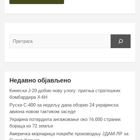
Недавно објављено
Кинески Ј-20 добио нову улогу: пратња стратешких
бомбардера Х-6Н
Руски С-400 за недељу дана оборио 24 украјинска
авиона новом тактиком заседе
Украјина потврдила ангажовање око 16.000 страних
бораца из 72 земље
Америчка морнарица покреће производњу ЈДАМ-ЛР за