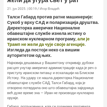
жели да угура свет у рат
21. јун 2025. | 00:19
Игор Владић
Талси Габард против ратне машинерије:
Сукоб у врху САД и поларизација друштва.
Директорка америчке Националне
обавештајне службе изнела истину о
иранском нуклеарном програму
, али је
Трамп не жели да чује своје агенције.
Изгледа да постоји неко са вишим
ауторитетом од њих.
Најновија дешавања у Вашингтону откривају дубоки
расцеп унутар америчке администрације када је реч о
приступу иранском питању и ескалацији на Блиском
Истоку. На удару се нашла директорка Националне
обавештајне службе САД, Талси Габард, која је
отворено потврдила оно што обавештајна заједница
већ дуже време зна — Иран не производи нуклеарно
оружје.
Габард, потпуковница, која се годинама противила