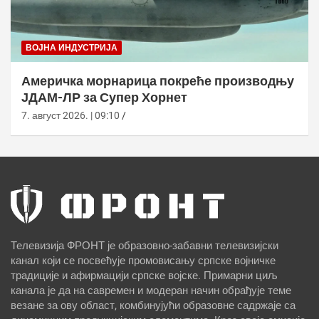
ВОЈНА ИНДУСТРИЈА
Америчка морнарица покреће производњу
ЈДАМ-ЛР за Супер Хорнет
7. август 2026. | 09:10
Телевизија ФРОНТ је образовно-забавни телевизијски
канал који се посвећује промовисању српске војничке
традиције и афирмацији српске војске. Примарни циљ
канала је да на савремен и модеран начин обрађује теме
везане за ову област, комбинујући образовне садржаје са